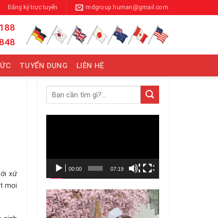
Đăng ký trực tuyến
mdgroup.human@gmail.com
 188
 848
TỨC
TUYỂN DỤNG
LIÊN HỆ
Trình
chơi
Video
00:00
07:19
tới xứ
ốt mọi