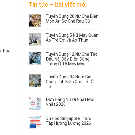
Tin tức – bài viết mới
Tuyển Dụng 20 Nữ Chế Biến
Món Ăn Sơ Chế Rau Củ
Không
có
Tuyển Dụng 5 Nữ May Quần
bình
Áo Trẻ Em và Áo Thun
luận
ở
Không
i học
Tuyển
có
Tuyển Dụng 12 Nữ Chế Tạo
Dụng
bình
Đầu Nối Dây Điện Dùng
20
luận
Trong Ô Tô Máy Móc
ở
Nữ
Tuyển
Không
Chế
Dụng
có
Biến
Tuyển Dụng 04 Nam Gia
5
bình
Món
Công Linh Kiện Chi Tiết Ô
Nữ
luận
Ăn
Tô
ở
May
Sơ
Không
Tuyển
Quần
Chế
có
Dụng
Áo
Rau
Đơn Hàng Nữ Đi Nhật Mới
bình
12
Trẻ
Củ
Nhất 2026
luận
Nữ
Em
Không
ở
Chế
và
có
Tuyển
Tạo
Áo
Du Học Singapore Thực
bình
Dụng
Đầu
Thun
Tập Hưởng Lương 2026
luận
04
Nối
ở
Không
Nam
Dây
Đơn
có