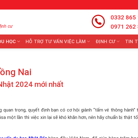
0332 865
0971 262
định cư
DU HỌC
HỖ TRỢ TƯ VẤN VIỆC LÀM
ĐỊNH CƯ
TIN 
ồng Nai
Nhật 2024 mới nhất
 quan trọng, quyết định bạn có cơ hội giành “tấm vé thông hành” 
a một lần thì việc xin lại sẽ khó khăn hơn, nên hãy chuẩn bị thật t