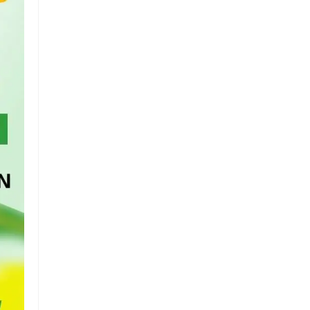
Chuỗi
Siêu
Thị
Tiện
Lợi