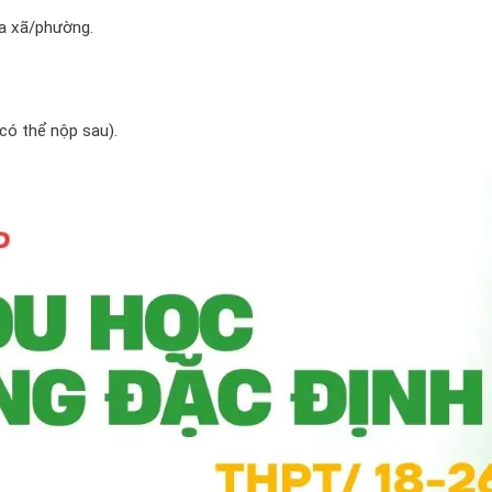
ủa xã/phường.
có thể nộp sau).