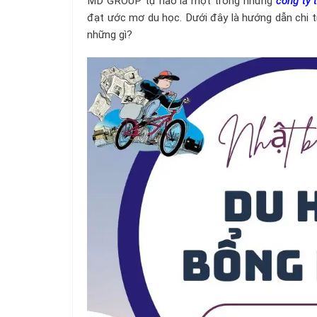
MD GROUP tự hào là một trong những
công ty 
đạt ước mơ du học. Dưới đây là hướng dẫn chi 
những gì?