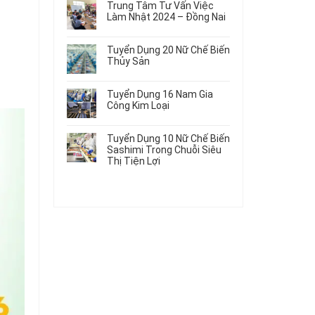
Gia
Điện
Trung Tâm Tư Vấn Việc
Hàng
bình
Công
Dùng
Làm Nhật 2024 – Đồng Nai
Nữ
luận
Linh
Trong
ở
Không
Đi
Kiện
Ô
Du
có
Nhật
Chi
Tuyển Dụng 20 Nữ Chế Biến
Tô
Học
bình
Mới
Tiết
Thủy Sản
Máy
Singapore
luận
Nhất
Ô
Móc
ở
Không
Thực
2026
Tô
Trung
có
Tập
Tuyển Dụng 16 Nam Gia
Tâm
bình
Hưởng
Công Kim Loại
Tư
luận
Lương
ở
Không
Vấn
2026
Tuyển
có
Việc
Tuyển Dụng 10 Nữ Chế Biến
Dụng
bình
Làm
Sashimi Trong Chuỗi Siêu
20
luận
Nhật
Thị Tiện Lợi
ở
Nữ
2024
Tuyển
Không
Chế
–
Dụng
có
Biến
Đồng
16
bình
Thủy
Nai
Nam
luận
Sản
ở
Gia
Tuyển
Công
Dụng
Kim
10
Loại
Nữ
Chế
Biến
Sashimi
Trong