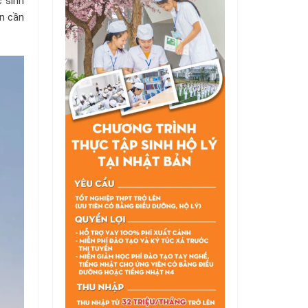
 sinh
n cần