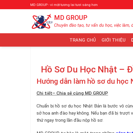
Bỏ
MD GROUP - vì một tương lai tươi sáng hơn
qua
MD GROUP
nội
dung
Chuyên đào tạo, tư vấn du học, việc làm, 
TRANG CHỦ
GIỚI THIỆU
Hồ Sơ Du Học Nhật – Đ
Hướng dẫn làm hồ sơ du học 
Chi tiết– Chia sẻ cùng MD GROUP
Chuẩn bị hồ sơ du học Nhật Bản là bước vô cùng
sở hoa anh đào hay không. Nếu bạn đã bị trượt vis
thứ ngay trong lần đầu nộp hồ sơ.