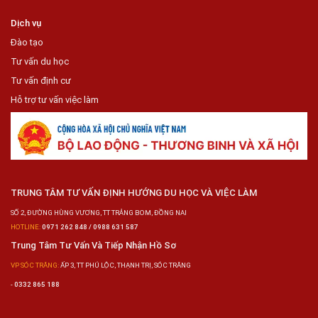
Dịch vụ
Đào tạo
Tư vấn du học
Tư vấn định cư
Hỗ trợ tư vấn việc làm
TRUNG TÂM TƯ VẤN ĐỊNH HƯỚNG DU HỌC VÀ VIỆC LÀM
SỐ 2, ĐƯỜNG HÙNG VƯƠNG, TT TRẢNG BOM, ĐỒNG NAI
HOTLINE:
0971 262 848 / 0988 631 587
Trung Tâm Tư Vấn Và Tiếp Nhận Hồ Sơ
VP SÓC TRĂNG:
ẤP 3, TT PHÚ LỘC, THẠNH TRỊ, SÓC TRĂNG
-
0332 865 188