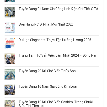
Chế
Tuyển
Không
Biến
Dụng
có
Tuyển Dụng 04 Nam Gia Công Linh Kiện Chi Tiết Ô Tô
Món
5
bình
Ăn
Nữ
luận
Không
Sơ
May
ở
có
Chế
Quần
Tuyển
bình
Rau
Đơn Hàng Nữ Đi Nhật Mới Nhất 2026
Áo
Dụng
luận
Củ
Trẻ
12
ở
Không
Em
Nữ
Tuyển
có
và
Chế
Dụng
bình
Áo
Du Học Singapore Thực Tập Hưởng Lương 2026
Tạo
04
luận
Thun
Đầu
Nam
ở
Không
Nối
Gia
Đơn
có
Dây
Công
Hàng
bình
Điện
Trung Tâm Tư Vấn Việc Làm Nhật 2024 – Đồng Nai
Linh
Nữ
luận
Dùng
Kiện
Đi
ở
Không
Trong
Chi
Nhật
Du
có
Ô
Tiết
Mới
Học
bình
Tô
Ô
Tuyển Dụng 20 Nữ Chế Biến Thủy Sản
Nhất
Singapore
luận
Máy
Tô
2026
Thực
ở
Không
Móc
Tập
Trung
có
Hưởng
Tâm
bình
Tuyển Dụng 16 Nam Gia Công Kim Loại
Lương
Tư
luận
2026
Vấn
ở
Không
Việc
Tuyển
có
Làm
Dụng
bình
Tuyển Dụng 10 Nữ Chế Biến Sashimi Trong Chuỗi
Nhật
20
luận
Siêu Thị Tiện Lợi
2024
Nữ
ở