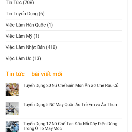
Tin Tức
(708)
Tin Tuyển Dụng
(6)
Việc Làm Hàn Quốc
(1)
Việc Làm Mỹ
(1)
Việc Làm Nhật Bản
(418)
Việc Làm Úc
(13)
Tin tức – bài viết mới
Tuyển Dụng 20 Nữ Chế Biến Món Ăn Sơ Chế Rau Củ
Không
có
bình
Tuyển Dụng 5 Nữ May Quần Áo Trẻ Em và Áo Thun
luận
ở
Không
Tuyển
có
Dụng
bình
Tuyển Dụng 12 Nữ Chế Tạo Đầu Nối Dây Điện Dùng
20
luận
Trong Ô Tô Máy Móc
Nữ
ở