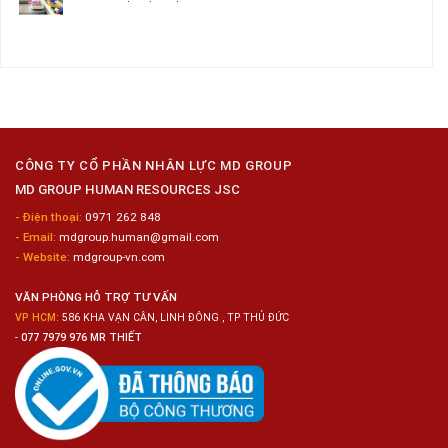
–
Chế
Tuyển
Không
Đồng
Biến
Dụng
có
Nai
Thủy
16
bình
Sản
Nam
luận
Gia
ở
Công
Tuyển
Kim
Dụng
Loại
10
Nữ
Chế
CÔNG TY CỔ PHẦN NHÂN LỰC MD GROUP
Biến
MD GROUP HUMAN RESOURCES JSC
Sashimi
Trong
- Điện thoại:
0971 262 848
Chuỗi
- Email:
mdgroup.human@gmail.com
Siêu
Thị
- Website:
mdgroup-vn.com
Tiện
Lợi
VĂN PHÒNG HỖ TRỢ TƯ VẤN
VP HCM:
586 KHA VẠN CÂN, LINH ĐÔNG , TP THỦ ĐỨC
-
077 7979 976 MR THIẾT