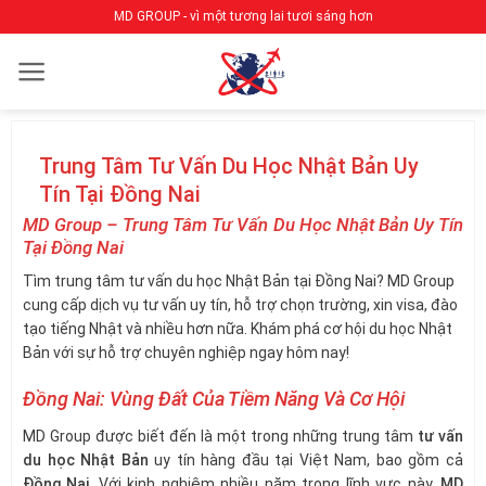
Bỏ
MD GROUP - vì một tương lai tươi sáng hơn
qua
nội
dung
Trung Tâm Tư Vấn Du Học Nhật Bản Uy
Tín Tại Đồng Nai
MD Group – Trung Tâm Tư Vấn Du Học Nhật Bản Uy Tín
Tại Đồng Nai
Tìm trung tâm tư vấn du học Nhật Bản tại Đồng Nai? MD Group
cung cấp dịch vụ tư vấn uy tín, hỗ trợ chọn trường, xin visa, đào
tạo tiếng Nhật và nhiều hơn nữa. Khám phá cơ hội du học Nhật
Bản với sự hỗ trợ chuyên nghiệp ngay hôm nay!
Đồng Nai: Vùng Đất Của Tiềm Năng Và Cơ Hội
MD Group được biết đến là một trong những trung tâm
tư vấn
du học Nhật Bản
uy tín hàng đầu tại Việt Nam, bao gồm cả
Đồng Nai
. Với kinh nghiệm nhiều năm trong lĩnh vực này,
MD