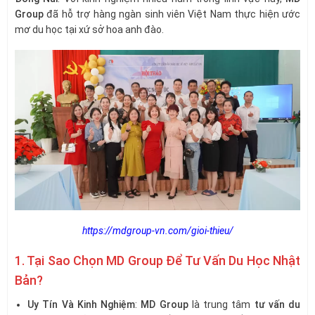
Group
đã hỗ trợ hàng ngàn sinh viên Việt Nam thực hiện ước
mơ du học tại xứ sở hoa anh đào.
https://mdgroup-vn.com/gioi-thieu/
1. Tại Sao Chọn MD Group Để Tư Vấn Du Học Nhật
Bản?
Uy Tín Và Kinh Nghiệm
:
MD Group
là trung tâm
tư vấn du