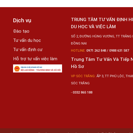
Dịch vụ
TRUNG TÂM TƯ VẤN ĐỊNH 
DU HỌC VÀ VIỆC LÀM
Đào tạo
SỐ 2, ĐƯỜNG HÙNG VƯƠNG, TT TRẢNG 
Tư vấn du học
ĐỒNG NAI
Tư vấn định cư
HOTLINE:
0971 262 848 / 0988 631 587
Hỗ trợ tư vấn việc làm
Trung Tâm Tư Vấn Và Tiếp 
Hồ Sơ
VP SÓC TRĂNG:
ẤP 3, TT PHÚ LỘC, THẠN
SÓC TRĂNG
-
0332 865 188