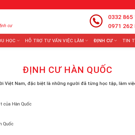
0332 865
0971 262
định cư
DU HỌC
HỖ TRỢ TƯ VẤN VIỆC LÀM
ĐỊNH CƯ
TIN 
ĐỊNH CƯ HÀN QUỐC
 Việt Nam, đặc biệt là những người đã từng học tập, làm việ
iệt của Hàn Quốc
àn Quốc