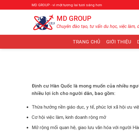
Bỏ
MD GROUP - vì một tương lai tươi sáng hơn
qua
MD GROUP
nội
dung
Chuyên đào tạo, tư vấn du học, việc làm, 
TRANG CHỦ
GIỚI THIỆU
Định cư Hàn Quốc là mong muốn của nhiều người
nhiều lợi ích cho người dân, bao gồm:
Thừa hưởng nền giáo dục, y tế, phúc lợi xã hội ưu v
Cơ hội việc làm, kinh doanh rộng mở
Mở rộng mối quan hệ, giao lưu văn hóa với người H