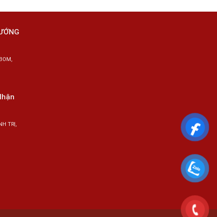
HƯỚNG
BOM,
Nhận
H TRỊ,