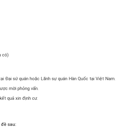
u có)
ại Đại sứ quán hoặc Lãnh sự quán Hàn Quốc tại Việt Nam.
được mời phỏng vấn.
ết quả xin định cư.
 đề sau: