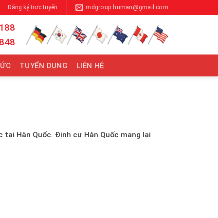
Đăng ký trực tuyến
mdgroup.human@gmail.com
 188
 848
TỨC
TUYỂN DỤNG
LIÊN HỆ
c tại Hàn Quốc. Định cư Hàn Quốc mang lại