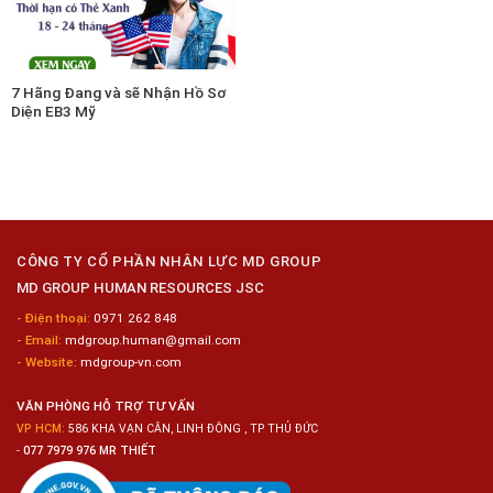
7 Hãng Đang và sẽ Nhận Hồ Sơ
Diện EB3 Mỹ
CÔNG TY CỔ PHẦN NHÂN LỰC MD GROUP
MD GROUP HUMAN RESOURCES JSC
- Điện thoại:
0971 262 848
- Email:
mdgroup.human@gmail.com
- Website:
mdgroup-vn.com
VĂN PHÒNG HỖ TRỢ TƯ VẤN
VP HCM:
586 KHA VẠN CÂN, LINH ĐÔNG , TP THỦ ĐỨC
-
077 7979 976 MR THIẾT