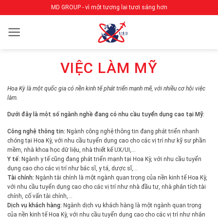
Bỏ
MD GROUP - vì một tương lai tươi sáng hơn
qua
nội
dung
VIỆC LÀM MỸ
Hoa Kỳ là một quốc gia có nền kinh tế phát triển mạnh mẽ, với nhiều cơ hội việc
làm.
Dưới đây là một số ngành nghề đang có nhu cầu tuyển dụng cao tại Mỹ:
Công nghệ thông tin:
Ngành công nghệ thông tin đang phát triển nhanh
chóng tại Hoa Kỳ, với nhu cầu tuyển dụng cao cho các vị trí như kỹ sư phần
mềm, nhà khoa học dữ liệu, nhà thiết kế UX/UI,…
Y tế:
Ngành y tế cũng đang phát triển mạnh tại Hoa Kỳ, với nhu cầu tuyển
dụng cao cho các vị trí như bác sĩ, y tá, dược sĩ,…
Tài chính:
Ngành tài chính là một ngành quan trọng của nền kinh tế Hoa Kỳ,
với nhu cầu tuyển dụng cao cho các vị trí như nhà đầu tư, nhà phân tích tài
chính, cố vấn tài chính,…
Dịch vụ khách hàng:
Ngành dịch vụ khách hàng là một ngành quan trọng
của nền kinh tế Hoa Kỳ, với nhu cầu tuyển dụng cao cho các vị trí như nhân