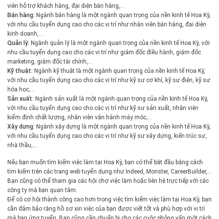
viên hỗ trợ khách hàng, đại diện bán hàng,…
Bán hàng:
Ngành bán hàng là một ngành quan trọng của nền kinh tế Hoa Kỳ,
với nhu cầu tuyển dụng cao cho các vị trí như nhân viên bán hàng, đại diện
kinh doanh,…
Quản lý:
Ngành quản lý là một ngành quan trọng của nền kinh tế Hoa Kỳ, với
nhu cầu tuyển dụng cao cho các vị trí như giám đốc điều hành, giám đốc
marketing, giám đốc tài chính,…
Kỹ thuật:
Ngành kỹ thuật là một ngành quan trọng của nền kinh tế Hoa Kỳ,
với nhu cầu tuyển dụng cao cho các vị trí như kỹ sư cơ khí, kỹ sư điện, kỹ sư
hóa học,…
Sản xuất:
Ngành sản xuất là một ngành quan trọng của nền kinh tế Hoa Kỳ,
với nhu cầu tuyển dụng cao cho các vị trí như kỹ sư sản xuất, nhân viên
kiểm định chất lượng, nhân viên vận hành máy móc,…
Xây dựng:
Ngành xây dựng là một ngành quan trọng của nền kinh tế Hoa Kỳ,
với nhu cầu tuyển dụng cao cho các vị trí như kỹ sư xây dựng, kiến trúc sư,
nhà thầu,…
Nếu bạn muốn tìm kiếm việc làm tại Hoa Kỳ, bạn có thể bắt đầu bằng cách
tìm kiếm trên các trang web tuyển dụng như Indeed, Monster, CareerBuilder,…
Bạn cũng có thể tham gia các hội chợ việc làm hoặc liên hệ trực tiếp với các
công ty mà bạn quan tâm.
Để có cơ hội thành công cao hơn trong việc tìm kiếm việc làm tại Hoa Kỳ, bạn
cần đảm bảo rằng hồ sơ xin việc của bạn được viết tốt và phù hợp với vị trí
mà bạn ứng tuyển. Bạn cũng cần chuẩn bị cho các cuộc phỏng vấn một cách