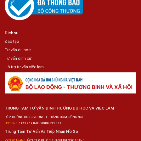
Dịch vụ
Đào tạo
Tư vấn du học
Tư vấn định cư
Hỗ trợ tư vấn việc làm
TRUNG TÂM TƯ VẤN ĐỊNH HƯỚNG DU HỌC VÀ VIỆC LÀM
SỐ 2, ĐƯỜNG HÙNG VƯƠNG, TT TRẢNG BOM, ĐỒNG NAI
HOTLINE:
0971 262 848 / 0988 631 587
Trung Tâm Tư Vấn Và Tiếp Nhận Hồ Sơ
VP SÓC TRĂNG:
ẤP 3, TT PHÚ LỘC, THẠNH TRỊ, SÓC TRĂNG