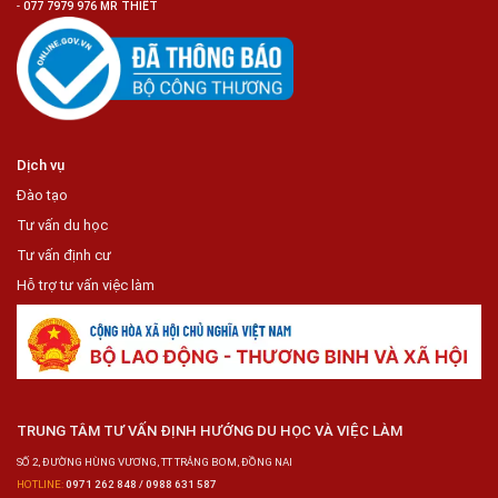
-
077 7979 976 MR THIẾT
Dịch vụ
Đào tạo
Tư vấn du học
Tư vấn định cư
Hỗ trợ tư vấn việc làm
TRUNG TÂM TƯ VẤN ĐỊNH HƯỚNG DU HỌC VÀ VIỆC LÀM
SỐ 2, ĐƯỜNG HÙNG VƯƠNG, TT TRẢNG BOM, ĐỒNG NAI
HOTLINE:
0971 262 848 / 0988 631 587