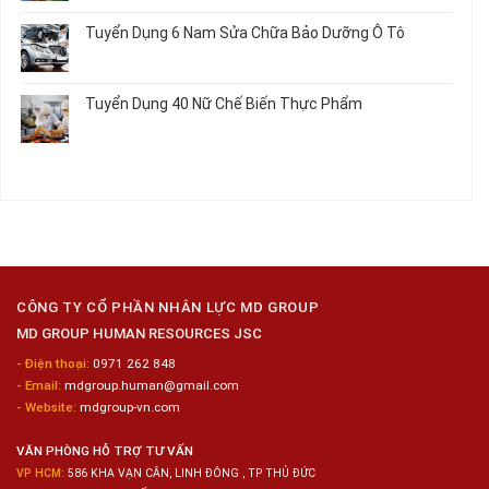
Tuyển
có
Chế
Dụng
bình
Tuyển Dụng 6 Nam Sửa Chữa Bảo Dưỡng Ô Tô
Biến
16
luận
Sashimi
Nam
ở
Không
Trong
Gia
Tuyển
có
Chuỗi
Công
Dụng
bình
Siêu
Tuyển Dụng 40 Nữ Chế Biến Thực Phẩm
Kim
12
luận
Thị
Loại
Nam
ở
Không
Tiện
Đóng
Tuyển
có
Lợi
Gói
Dụng
bình
Công
6
luận
Nghiệp
Nam
ở
Hyogo
Sửa
Tuyển
Chữa
Dụng
Bảo
40
Dưỡng
Nữ
Ô
Chế
Tô
Biến
CÔNG TY CỔ PHẦN NHÂN LỰC MD GROUP
Thực
MD GROUP HUMAN RESOURCES JSC
Phẩm
- Điện thoại:
0971 262 848
- Email:
mdgroup.human@gmail.com
- Website:
mdgroup-vn.com
VĂN PHÒNG HỖ TRỢ TƯ VẤN
VP HCM:
586 KHA VẠN CÂN, LINH ĐÔNG , TP THỦ ĐỨC