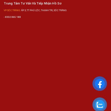
Trung Tâm Tư Vấn Và Tiếp Nhận Hồ Sơ
VP SÓC TRĂNG:
ẤP 3, TT PHÚ LỘC, THẠNH TRỊ, SÓC TRĂNG
-
0332 865 188