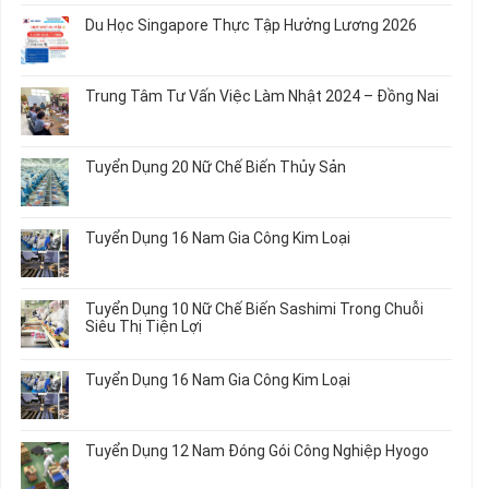
bình
Du Học Singapore Thực Tập Hưởng Lương 2026
luận
ở
Không
Đơn
có
Hàng
bình
Trung Tâm Tư Vấn Việc Làm Nhật 2024 – Đồng Nai
Nữ
luận
Đi
ở
Không
Nhật
Du
có
Mới
Học
bình
Tuyển Dụng 20 Nữ Chế Biến Thủy Sản
Nhất
Singapore
luận
2026
Thực
ở
Không
Tập
Trung
có
Hưởng
Tâm
bình
Tuyển Dụng 16 Nam Gia Công Kim Loại
Lương
Tư
luận
2026
Vấn
ở
Không
Việc
Tuyển
có
Làm
Dụng
bình
Tuyển Dụng 10 Nữ Chế Biến Sashimi Trong Chuỗi
Nhật
20
luận
Siêu Thị Tiện Lợi
2024
Nữ
ở
–
Chế
Tuyển
Không
Đồng
Biến
Dụng
có
Nai
Tuyển Dụng 16 Nam Gia Công Kim Loại
Thủy
16
bình
Sản
Nam
luận
Không
Gia
ở
có
Công
Tuyển
bình
Tuyển Dụng 12 Nam Đóng Gói Công Nghiệp Hyogo
Kim
Dụng
luận
Loại
10
ở
Không
Nữ