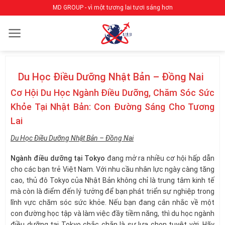
Bỏ
MD GROUP - vì một tương lai tươi sáng hơn
qua
nội
dung
Du Học Điều Dưỡng Nhật Bản – Đồng Nai
Cơ Hội Du Học Ngành Điều Dưỡng, Chăm Sóc Sức
Khỏe Tại Nhật Bản: Con Đường Sáng Cho Tương
Lai
Du Học Điều Dưỡng Nhật Bản – Đồng Nai
Ngành điều dưỡng tại Tokyo
đang mở ra nhiều cơ hội hấp dẫn
cho các bạn trẻ Việt Nam. Với nhu cầu nhân lực ngày càng tăng
cao, thủ đô Tokyo của Nhật Bản không chỉ là trung tâm kinh tế
mà còn là điểm đến lý tưởng để bạn phát triển sự nghiệp trong
lĩnh vực chăm sóc sức khỏe. Nếu bạn đang cân nhắc về một
con đường học tập và làm việc đầy tiềm năng, thì du học ngành
điều dưỡng tại Tokyo chắc chắn là sự lựa chọn tuyệt vời. Hãy