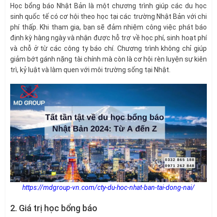
Học bổng báo Nhật Bản là một chương trình giúp các du học
sinh quốc tế có cơ hội theo học tại các trường Nhật Bản với chi
phí thấp. Khi tham gia, bạn sẽ đảm nhiệm công việc phát báo
định kỳ hàng ngày và nhận được hỗ trợ về học phí, sinh hoạt phí
và chỗ ở từ các công ty báo chí. Chương trình không chỉ giúp
giảm bớt gánh nặng tài chính mà còn là cơ hội rèn luyện sự kiên
trì, kỷ luật và làm quen với môi trường sống tại Nhật.
https://mdgroup-vn.com/cty-du-hoc-nhat-ban-tai-dong-nai/
2. Giá trị học bổng báo