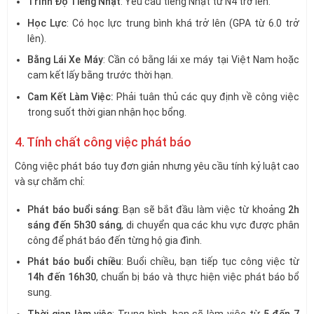
Trình Độ Tiếng Nhật
: Yêu cầu tiếng Nhật từ N4 trở lên.
Học Lực
: Có học lực trung bình khá trở lên (GPA từ 6.0 trở
lên).
Bằng Lái Xe Máy
: Cần có bằng lái xe máy tại Việt Nam hoặc
cam kết lấy bằng trước thời hạn.
Cam Kết Làm Việc:
Phải tuân thủ các quy định về công việc
trong suốt thời gian nhận học bổng.
4. Tính chất công việc phát báo
Công việc phát báo tuy đơn giản nhưng yêu cầu tính kỷ luật cao
và sự chăm chỉ:
Phát báo buổi sáng
: Bạn sẽ bắt đầu làm việc từ khoảng
2h
sáng đến 5h30 sáng
, di chuyển qua các khu vực được phân
công để phát báo đến từng hộ gia đình.
Phát báo buổi chiều
: Buổi chiều, bạn tiếp tục công việc từ
14h đến 16h30
, chuẩn bị báo và thực hiện việc phát báo bổ
sung.
Thời gian làm việc
: Trung bình, bạn sẽ làm việc từ
5 đến 7