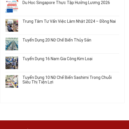
Áo
Du Học Singapore Thực Tập Hưởng Lương 2026
Tạo
04
luận
Thun
Đầu
Nam
ở
Không
Nối
Gia
Đơn
có
Dây
Công
Hàng
bình
Điện
Trung Tâm Tư Vấn Việc Làm Nhật 2024 – Đồng Nai
Linh
Nữ
luận
Dùng
Kiện
Đi
ở
Không
Trong
Chi
Nhật
Du
có
Ô
Tiết
Mới
Học
bình
Tô
Ô
Tuyển Dụng 20 Nữ Chế Biến Thủy Sản
Nhất
Singapore
luận
Máy
Tô
2026
Thực
ở
Không
Móc
Tập
Trung
có
Hưởng
Tâm
bình
Tuyển Dụng 16 Nam Gia Công Kim Loại
Lương
Tư
luận
2026
Vấn
ở
Không
Việc
Tuyển
có
Làm
Dụng
bình
Tuyển Dụng 10 Nữ Chế Biến Sashimi Trong Chuỗi
Nhật
20
luận
Siêu Thị Tiện Lợi
2024
Nữ
ở
–
Chế
Tuyển
Không
Đồng
Biến
Dụng
có
Nai
Thủy
16
bình
Sản
Nam
luận
Gia
ở
Công
Tuyển
Kim
Dụng
Loại
10
Nữ