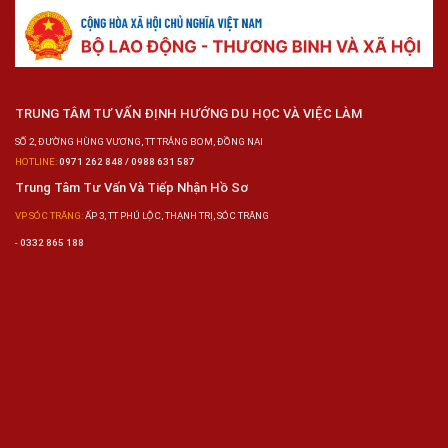
TRUNG TÂM TƯ VẤN ĐỊNH HƯỚNG DU HỌC VÀ VIỆC LÀM
SỐ 2, ĐƯỜNG HÙNG VƯƠNG, TT TRẢNG BOM, ĐỒNG NAI
HOTLINE:
0971 262 848 / 0988 631 587
Trung Tâm Tư Vấn Và Tiếp Nhận Hồ Sơ
VP SÓC TRĂNG:
ẤP 3, TT PHÚ LỘC, THẠNH TRỊ, SÓC TRĂNG
-
0332 865 188