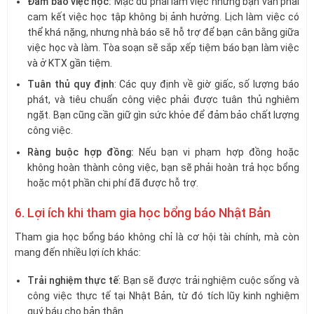
Đảm bảo việc học:
Mặc dù phải làm việc nhưng bạn vẫn phải
cam kết việc học tập không bị ảnh hưởng. Lịch làm việc có
thể khá nặng, nhưng nhà báo sẽ hỗ trợ để bạn cân bằng giữa
việc học và làm. Tòa soạn sẽ sắp xếp tiệm báo bạn làm việc
và ở KTX gần tiệm.
Tuân thủ quy định
: Các quy định về giờ giấc, số lượng báo
phát, và tiêu chuẩn công việc phải được tuân thủ nghiêm
ngặt. Bạn cũng cần giữ gìn sức khỏe để đảm bảo chất lượng
công việc.
Ràng buộc hợp đồng:
Nếu bạn vi phạm hợp đồng hoặc
không hoàn thành công việc, bạn sẽ phải hoàn trả học bổng
hoặc một phần chi phí đã được hỗ trợ.
6. Lợi ích khi tham gia học bổng báo Nhật Bản
Tham gia học bổng báo không chỉ là cơ hội tài chính, mà còn
mang đến nhiều lợi ích khác:
Trải nghiệm thực tế
: Bạn sẽ được trải nghiệm cuộc sống và
công việc thực tế tại Nhật Bản, từ đó tích lũy kinh nghiệm
quý báu cho bản thân.