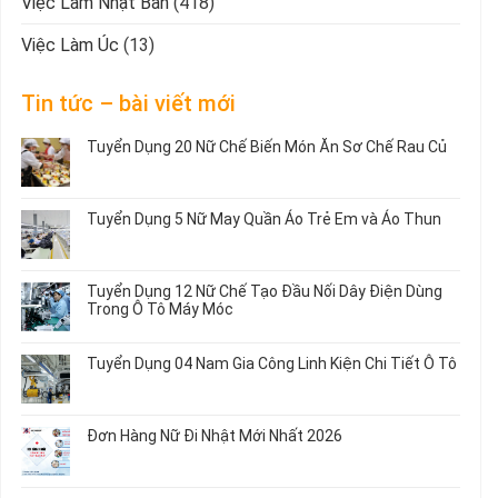
Việc Làm Nhật Bản
(418)
Việc Làm Úc
(13)
Tin tức – bài viết mới
Tuyển Dụng 20 Nữ Chế Biến Món Ăn Sơ Chế Rau Củ
Không
có
bình
Tuyển Dụng 5 Nữ May Quần Áo Trẻ Em và Áo Thun
luận
ở
Không
Tuyển
có
Dụng
bình
Tuyển Dụng 12 Nữ Chế Tạo Đầu Nối Dây Điện Dùng
20
luận
Trong Ô Tô Máy Móc
Nữ
ở
Chế
Tuyển
Không
Biến
Dụng
có
Tuyển Dụng 04 Nam Gia Công Linh Kiện Chi Tiết Ô Tô
Món
5
bình
Ăn
Nữ
luận
Không
Sơ
May
ở
có
Chế
Quần
Tuyển
bình
Rau
Đơn Hàng Nữ Đi Nhật Mới Nhất 2026
Áo
Dụng
luận
Củ
Trẻ
12
ở
Không
Em
Nữ
Tuyển
có
và
Chế
Dụng
bình