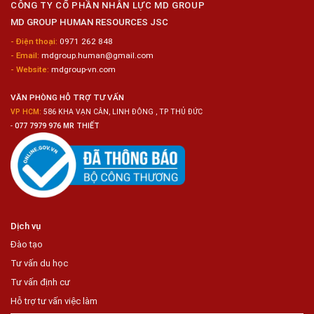
Chế
CÔNG TY CỔ PHẦN NHÂN LỰC MD GROUP
Biến
MD GROUP HUMAN RESOURCES JSC
Sashimi
Trong
- Điện thoại:
0971 262 848
Chuỗi
- Email:
mdgroup.human@gmail.com
Siêu
Thị
- Website:
mdgroup-vn.com
Tiện
Lợi
VĂN PHÒNG HỖ TRỢ TƯ VẤN
VP HCM:
586 KHA VẠN CÂN, LINH ĐÔNG , TP THỦ ĐỨC
-
077 7979 976 MR THIẾT
Dịch vụ
Đào tạo
Tư vấn du học
Tư vấn định cư
Hỗ trợ tư vấn việc làm