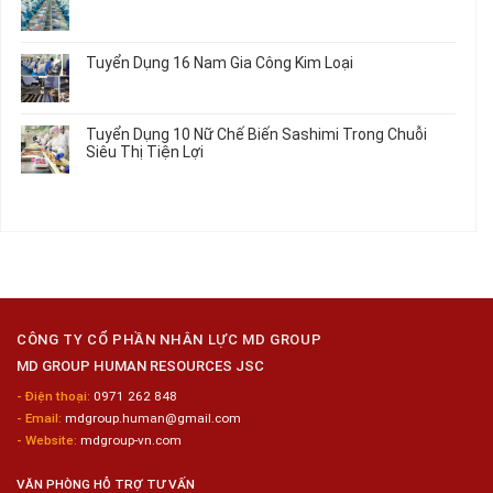
Máy
Tô
2026
Thực
ở
Không
Móc
Tập
Trung
có
Hưởng
Tâm
bình
Tuyển Dụng 16 Nam Gia Công Kim Loại
Lương
Tư
luận
2026
Vấn
ở
Không
Việc
Tuyển
có
Làm
Dụng
bình
Tuyển Dụng 10 Nữ Chế Biến Sashimi Trong Chuỗi
Nhật
20
luận
Siêu Thị Tiện Lợi
2024
Nữ
ở
–
Chế
Tuyển
Không
Đồng
Biến
Dụng
có
Nai
Thủy
16
bình
Sản
Nam
luận
Gia
ở
Công
Tuyển
Kim
Dụng
Loại
10
Nữ
Chế
CÔNG TY CỔ PHẦN NHÂN LỰC MD GROUP
Biến
MD GROUP HUMAN RESOURCES JSC
Sashimi
Trong
- Điện thoại:
0971 262 848
Chuỗi
- Email:
mdgroup.human@gmail.com
Siêu
Thị
- Website:
mdgroup-vn.com
Tiện
Lợi
VĂN PHÒNG HỖ TRỢ TƯ VẤN