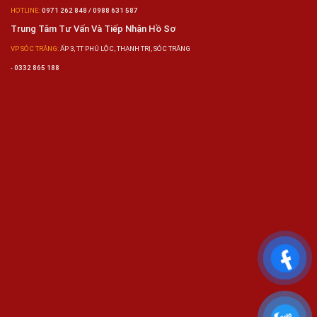
HOTLINE:
0971 262 848 / 0988 631 587
Trung Tâm Tư Vấn Và Tiếp Nhận Hồ Sơ
VP SÓC TRĂNG:
ẤP 3, TT PHÚ LỘC, THẠNH TRỊ, SÓC TRĂNG
-
0332 865 188