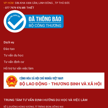
VP HCM:
586 KHA VẠN CÂN, LINH ĐÔNG , TP THỦ ĐỨC
-
077 7979 976 MR THIẾT
Dịch vụ
Đào tạo
Tư vấn du học
Tư vấn định cư
Hỗ trợ tư vấn việc làm
TRUNG TÂM TƯ VẤN ĐỊNH HƯỚNG DU HỌC VÀ VIỆC LÀM
SỐ 2, ĐƯỜNG HÙNG VƯƠNG, TT TRẢNG BOM, ĐỒNG NAI