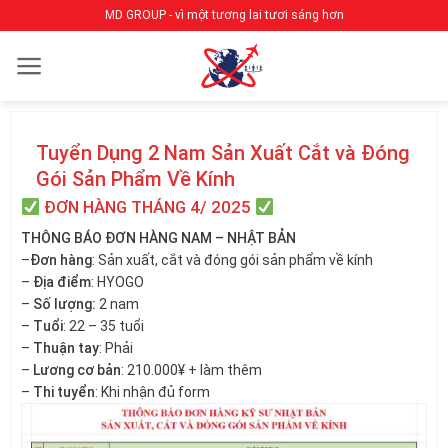
Bỏ
MD GROUP - vì một tương lai tươi sáng hơn
qua
nội
dung
Tuyển Dụng 2 Nam Sản Xuất Cắt và Đóng
Gói Sản Phẩm Về Kính
ĐƠN HÀNG THÁNG 4/ 2025
THÔNG BÁO ĐƠN HÀNG NAM – NHẬT BẢN
–
Đơn hàng
: Sản xuất, cắt và đóng gói sản phẩm về kính
–
Địa điểm
: HYOGO
–
Số lượng:
2 nam
–
Tuổi
: 22 – 35 tuổi
–
Thuận tay
: Phải
–
Lương cơ bản
: 210.000¥ + làm thêm
–
Thi tuyển
: Khi nhận đủ form