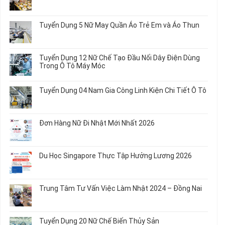
Không
có
bình
Tuyển Dụng 5 Nữ May Quần Áo Trẻ Em và Áo Thun
luận
ở
Không
Tuyển
có
Dụng
bình
Tuyển Dụng 12 Nữ Chế Tạo Đầu Nối Dây Điện Dùng
20
luận
Trong Ô Tô Máy Móc
Nữ
ở
Chế
Tuyển
Không
Biến
Dụng
có
Tuyển Dụng 04 Nam Gia Công Linh Kiện Chi Tiết Ô Tô
Món
5
bình
Ăn
Nữ
luận
Không
Sơ
May
ở
có
Chế
Quần
Tuyển
bình
Rau
Đơn Hàng Nữ Đi Nhật Mới Nhất 2026
Áo
Dụng
luận
Củ
Trẻ
12
ở
Không
Em
Nữ
Tuyển
có
và
Chế
Dụng
bình
Áo
Du Học Singapore Thực Tập Hưởng Lương 2026
Tạo
04
luận
Thun
Đầu
Nam
ở
Không
Nối
Gia
Đơn
có
Dây
Công
Hàng
bình
Điện
Trung Tâm Tư Vấn Việc Làm Nhật 2024 – Đồng Nai
Linh
Nữ
luận
Dùng
Kiện
Đi
ở
Không
Trong
Chi
Nhật
Du
có
Ô
Tiết
Mới
Học
bình
Tô
Ô
Tuyển Dụng 20 Nữ Chế Biến Thủy Sản
Nhất
Singapore
luận