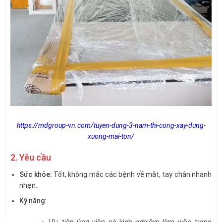
https://mdgroup-vn.com/tuyen-dung-3-nam-thi-cong-xay-dung-
xuong-mai-ton/
2. Yêu cầu
Sức khỏe:
Tốt, không mắc các bệnh về mắt, tay chân nhanh
nhẹn.
Kỹ năng
:
Ưu tiên ứng viên có kinh nghiệm làm việc trong