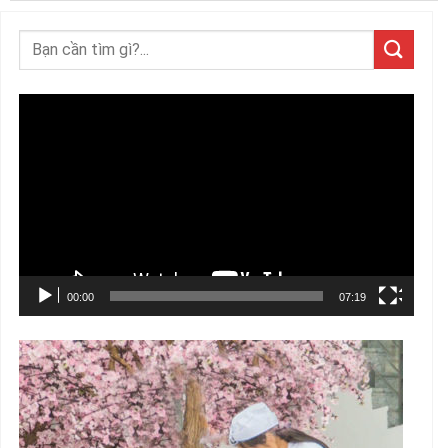
Trình
chơi
Video
00:00
07:19