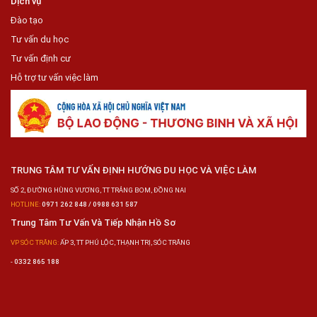
Dịch vụ
Đào tạo
Tư vấn du học
Tư vấn định cư
Hỗ trợ tư vấn việc làm
TRUNG TÂM TƯ VẤN ĐỊNH HƯỚNG DU HỌC VÀ VIỆC LÀM
SỐ 2, ĐƯỜNG HÙNG VƯƠNG, TT TRẢNG BOM, ĐỒNG NAI
HOTLINE:
0971 262 848 / 0988 631 587
Trung Tâm Tư Vấn Và Tiếp Nhận Hồ Sơ
VP SÓC TRĂNG:
ẤP 3, TT PHÚ LỘC, THẠNH TRỊ, SÓC TRĂNG
-
0332 865 188