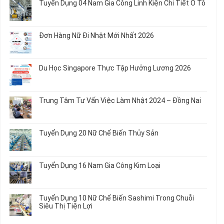
Tuyển Dụng 04 Nam Gia Công Linh Kiện Chi Tiết Ô Tô
Món
5
bình
Ăn
Nữ
luận
Không
Sơ
May
ở
có
Chế
Quần
Tuyển
bình
Rau
Đơn Hàng Nữ Đi Nhật Mới Nhất 2026
Áo
Dụng
luận
Củ
Trẻ
12
ở
Không
Em
Nữ
Tuyển
có
và
Chế
Dụng
bình
Áo
Du Học Singapore Thực Tập Hưởng Lương 2026
Tạo
04
luận
Thun
Đầu
Nam
ở
Không
Nối
Gia
Đơn
có
Dây
Công
Hàng
bình
Điện
Trung Tâm Tư Vấn Việc Làm Nhật 2024 – Đồng Nai
Linh
Nữ
luận
Dùng
Kiện
Đi
ở
Không
Trong
Chi
Nhật
Du
có
Ô
Tiết
Mới
Học
bình
Tô
Ô
Tuyển Dụng 20 Nữ Chế Biến Thủy Sản
Nhất
Singapore
luận
Máy
Tô
2026
Thực
ở
Không
Móc
Tập
Trung
có
Hưởng
Tâm
bình
Tuyển Dụng 16 Nam Gia Công Kim Loại
Lương
Tư
luận
2026
Vấn
ở
Không
Việc
Tuyển
có
Làm
Dụng
bình
Tuyển Dụng 10 Nữ Chế Biến Sashimi Trong Chuỗi
Nhật
20
luận
Siêu Thị Tiện Lợi
2024
Nữ
ở
–
Chế
Tuyển
Không
Đồng
Biến
Dụng