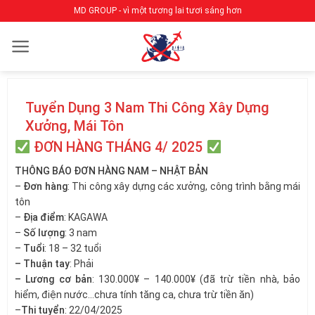
Bỏ
MD GROUP - vì một tương lai tươi sáng hơn
qua
nội
dung
Tuyển Dụng 3 Nam Thi Công Xây Dựng
Xưởng, Mái Tôn
ĐƠN HÀNG THÁNG 4/ 2025
THÔNG BÁO ĐƠN HÀNG NAM – NHẬT BẢN
–
Đơn hàng
: Thi công xây dựng các xưởng, công trình bằng mái
tôn
–
Địa điểm
: KAGAWA
–
Số lượng
: 3 nam
–
Tuổi
: 18 – 32 tuổi
– Thuận tay
: Phải
– Lương cơ bản
: 130.000¥ – 140.000¥ (đã trừ tiền nhà, bảo
hiểm, điện nước…chưa tính tăng ca, chưa trừ tiền ăn)
–
Thi tuyển
: 22/04/2025