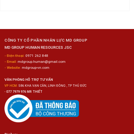
có
Nai
Thủy
16
bình
Sản
Nam
luận
Gia
ở
Công
Tuyển
Kim
Dụng
Loại
10
Nữ
Chế
CÔNG TY CỔ PHẦN NHÂN LỰC MD GROUP
Biến
MD GROUP HUMAN RESOURCES JSC
Sashimi
Trong
- Điện thoại:
0971 262 848
Chuỗi
- Email:
mdgroup.human@gmail.com
Siêu
Thị
- Website:
mdgroup-vn.com
Tiện
Lợi
VĂN PHÒNG HỖ TRỢ TƯ VẤN
VP HCM:
586 KHA VẠN CÂN, LINH ĐÔNG , TP THỦ ĐỨC
-
077 7979 976 MR THIẾT