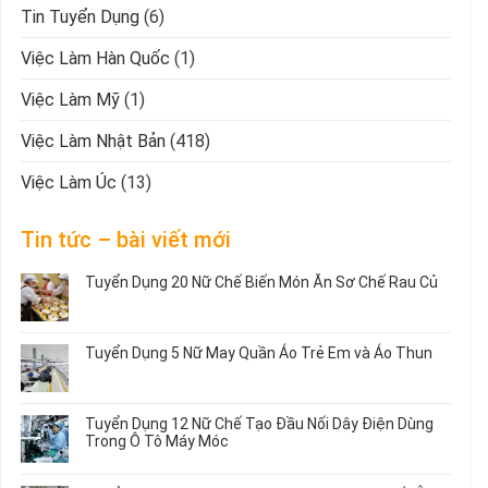
Tin Tuyển Dụng
(6)
Việc Làm Hàn Quốc
(1)
Việc Làm Mỹ
(1)
Việc Làm Nhật Bản
(418)
Việc Làm Úc
(13)
Tin tức – bài viết mới
Tuyển Dụng 20 Nữ Chế Biến Món Ăn Sơ Chế Rau Củ
Không
có
bình
Tuyển Dụng 5 Nữ May Quần Áo Trẻ Em và Áo Thun
luận
ở
Không
Tuyển
có
Dụng
bình
Tuyển Dụng 12 Nữ Chế Tạo Đầu Nối Dây Điện Dùng
20
luận
Trong Ô Tô Máy Móc
Nữ
ở
Chế
Tuyển
Không
Biến
Dụng
có