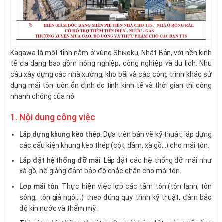
Kagawa là một tỉnh nằm ở vùng Shikoku, Nhật Bản, với nền kinh
tế đa dạng bao gồm nông nghiệp, công nghiệp và du lịch. Nhu
cầu xây dựng các nhà xưởng, kho bãi và các công trình khác sử
dụng mái tôn luôn ổn định do tính kinh tế và thời gian thi công
nhanh chóng của nó.
1. Nội dung công việc
Lắp dựng khung kèo thép
: Dựa trên bản vẽ kỹ thuật, lắp dựng
các cấu kiện khung kèo thép (cột, dầm, xà gồ…) cho mái tôn.
Lắp đặt hệ thống đỡ mái
: Lắp đặt các hệ thống đỡ mái như
xà gồ, hệ giằng đảm bảo độ chắc chắn cho mái tôn.
Lợp mái tôn
: Thực hiện việc lợp các tấm tôn (tôn lạnh, tôn
sóng, tôn giả ngói…) theo đúng quy trình kỹ thuật, đảm bảo
độ kín nước và thẩm mỹ.