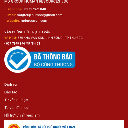
MD GROUP HUMAN RESOURCES JSC
Sashimi
Trong
- Điện thoại:
0971 262 848
Chuỗi
- Email:
mdgroup.human@gmail.com
Siêu
Thị
- Website:
mdgroup-vn.com
Tiện
Lợi
VĂN PHÒNG HỖ TRỢ TƯ VẤN
VP HCM:
586 KHA VẠN CÂN, LINH ĐÔNG , TP THỦ ĐỨC
-
077 7979 976 MR THIẾT
Dịch vụ
Đào tạo
Tư vấn du học
Tư vấn định cư
Hỗ trợ tư vấn việc làm