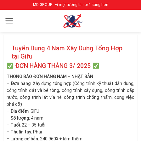
Bỏ
MD GROUP - vì một tương lai tươi sáng hơn
qua
nội
dung
Tuyển Dụng 4 Nam Xây Dựng Tổng Hợp
tại Gifu
ĐƠN HÀNG THÁNG 3/ 2025
THÔNG BÁO ĐƠN HÀNG NAM – NHẬT BẢN
–
Đơn hàng
: Xây dựng tổng hợp (Công trình kỹ thuật dân dụng,
công trình đất và bê tông, công trình xây dựng, công trình cấp
nước, công trình lát vỉa hè, công trình chống thấm, công việc
phá dỡ)
–
Địa điểm
: GIFU
–
Số lượng
: 4 nam
–
Tuổi
: 22 – 35 tuổi
–
Thuận tay
: Phải
–
Lương cơ bản
: 240.960¥ + làm thêm