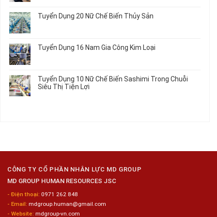
Chi
Nhật
Du
có
Ô
Tiết
Mới
Học
bình
Tô
Ô
Tuyển Dụng 20 Nữ Chế Biến Thủy Sản
Nhất
Singapore
luận
Máy
Tô
2026
Thực
ở
Không
Móc
Tập
Trung
có
Hưởng
Tâm
bình
Tuyển Dụng 16 Nam Gia Công Kim Loại
Lương
Tư
luận
2026
Vấn
ở
Không
Việc
Tuyển
có
Làm
Dụng
bình
Tuyển Dụng 10 Nữ Chế Biến Sashimi Trong Chuỗi
Nhật
20
luận
Siêu Thị Tiện Lợi
2024
Nữ
ở
–
Chế
Tuyển
Không
Đồng
Biến
Dụng
có
Nai
Thủy
16
bình
Sản
Nam
luận
Gia
ở
Công
Tuyển
Kim
Dụng
Loại
10
Nữ
Chế
CÔNG TY CỔ PHẦN NHÂN LỰC MD GROUP
Biến
MD GROUP HUMAN RESOURCES JSC
Sashimi
Trong
- Điện thoại:
0971 262 848
Chuỗi
- Email:
mdgroup.human@gmail.com
Siêu
Thị
- Website:
mdgroup-vn.com