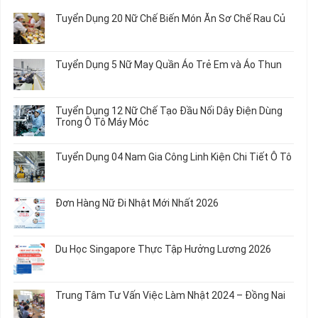
Tuyển Dụng 20 Nữ Chế Biến Món Ăn Sơ Chế Rau Củ
Không
có
bình
Tuyển Dụng 5 Nữ May Quần Áo Trẻ Em và Áo Thun
luận
ở
Không
Tuyển
có
Dụng
bình
Tuyển Dụng 12 Nữ Chế Tạo Đầu Nối Dây Điện Dùng
20
luận
Trong Ô Tô Máy Móc
Nữ
ở
Chế
Tuyển
Không
Biến
Dụng
có
Tuyển Dụng 04 Nam Gia Công Linh Kiện Chi Tiết Ô Tô
Món
5
bình
Ăn
Nữ
luận
Không
Sơ
May
ở
có
Chế
Quần
Tuyển
bình
Rau
Đơn Hàng Nữ Đi Nhật Mới Nhất 2026
Áo
Dụng
luận
Củ
Trẻ
12
ở
Không
Em
Nữ
Tuyển
có
và
Chế
Dụng
bình
Áo
Du Học Singapore Thực Tập Hưởng Lương 2026
Tạo
04
luận
Thun
Đầu
Nam
ở
Không
Nối
Gia
Đơn
có
Dây
Công
Hàng
bình
Điện
Trung Tâm Tư Vấn Việc Làm Nhật 2024 – Đồng Nai
Linh
Nữ
luận
Dùng
Kiện
Đi
ở
Không
Trong