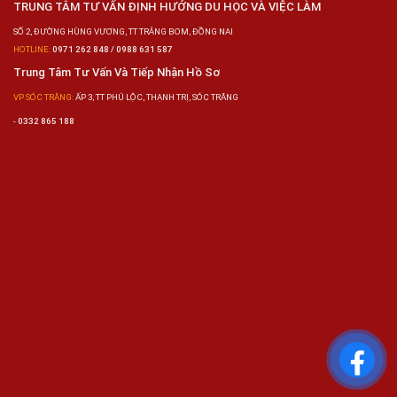
TRUNG TÂM TƯ VẤN ĐỊNH HƯỚNG DU HỌC VÀ VIỆC LÀM
SỐ 2, ĐƯỜNG HÙNG VƯƠNG, TT TRẢNG BOM, ĐỒNG NAI
HOTLINE:
0971 262 848 / 0988 631 587
Trung Tâm Tư Vấn Và Tiếp Nhận Hồ Sơ
VP SÓC TRĂNG:
ẤP 3, TT PHÚ LỘC, THẠNH TRỊ, SÓC TRĂNG
-
0332 865 188