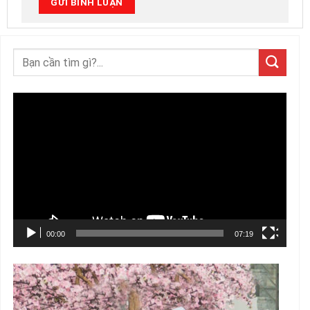
Trình
chơi
Video
00:00
07:19