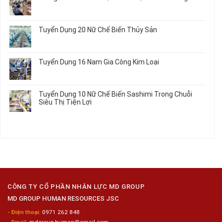
Dùng
Kiện
Đi
ở
Không
Trong
Chi
Nhật
Du
có
Ô
Tiết
Mới
Học
bình
Tô
Ô
Tuyển Dụng 20 Nữ Chế Biến Thủy Sản
Nhất
Singapore
luận
Máy
Tô
2026
Thực
ở
Không
Móc
Tập
Trung
có
Hưởng
Tâm
bình
Tuyển Dụng 16 Nam Gia Công Kim Loại
Lương
Tư
luận
2026
Vấn
ở
Không
Việc
Tuyển
có
Làm
Dụng
bình
Tuyển Dụng 10 Nữ Chế Biến Sashimi Trong Chuỗi
Nhật
20
luận
Siêu Thị Tiện Lợi
2024
Nữ
ở
–
Chế
Tuyển
Không
Đồng
Biến
Dụng
có
Nai
Thủy
16
bình
Sản
Nam
luận
Gia
ở
Công
Tuyển
Kim
Dụng
Loại
10
Nữ
Chế
CÔNG TY CỔ PHẦN NHÂN LỰC MD GROUP
Biến
MD GROUP HUMAN RESOURCES JSC
Sashimi
Trong
- Điện thoại:
0971 262 848
Chuỗi
- Email:
mdgroup.human@gmail.com