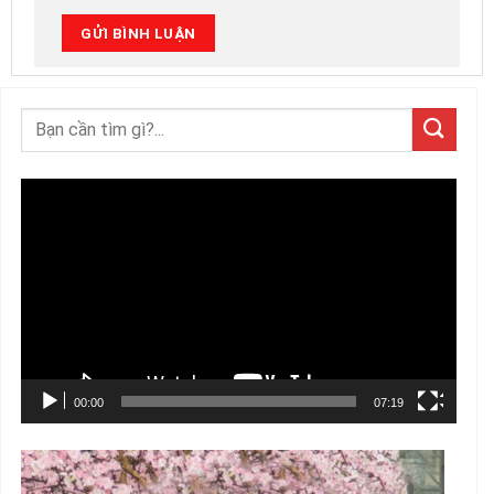
Trình
chơi
Video
00:00
07:19