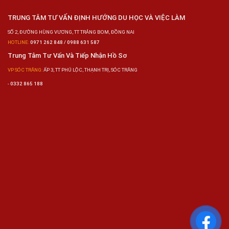
TRUNG TÂM TƯ VẤN ĐỊNH HƯỚNG DU HỌC VÀ VIỆC LÀM
SỐ 2, ĐƯỜNG HÙNG VƯƠNG, TT TRẢNG BOM, ĐỒNG NAI
HOTLINE:
0971 262 848 / 0988 631 587
Trung Tâm Tư Vấn Và Tiếp Nhận Hồ Sơ
VP SÓC TRĂNG:
ẤP 3, TT PHÚ LỘC, THẠNH TRỊ, SÓC TRĂNG
-
0332 865 188