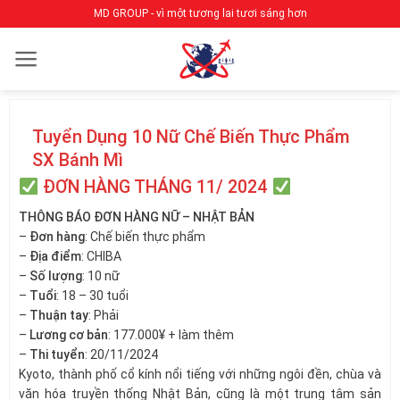
Bỏ
MD GROUP - vì một tương lai tươi sáng hơn
qua
nội
dung
Tuyển Dụng 10 Nữ Chế Biến Thực Phẩm
SX Bánh Mì
ĐƠN HÀNG THÁNG 11/ 2024
THÔNG BÁO ĐƠN HÀNG NỮ – NHẬT BẢN
–
Đơn hàng
: Chế biến thực phẩm
–
Địa điểm
: CHIBA
–
Số lượng
: 10 nữ
–
Tuổi
: 18 – 30 tuổi
–
Thuận tay
: Phải
–
Lương cơ bản
: 177.000¥ + làm thêm
–
Thi tuyển
: 20/11/2024
Kyoto, thành phố cổ kính nổi tiếng với những ngôi đền, chùa và
văn hóa truyền thống Nhật Bản, cũng là một trung tâm sản