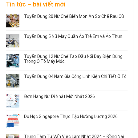
Tin tức – bài viết mới
Tuyển Dụng 20 Nữ Chế Biến Món Ăn Sơ Chế Rau Củ
Không
có
bình
Tuyển Dụng 5 Nữ May Quần Áo Trẻ Em và Áo Thun
luận
ở
Không
Tuyển
có
Dụng
bình
Tuyển Dụng 12 Nữ Chế Tạo Đầu Nối Dây Điện Dùng
20
luận
Trong Ô Tô Máy Móc
Nữ
ở
Chế
Tuyển
Không
Biến
Dụng
có
Tuyển Dụng 04 Nam Gia Công Linh Kiện Chi Tiết Ô Tô
Món
5
bình
Ăn
Nữ
luận
Không
Sơ
May
ở
có
Chế
Quần
Tuyển
bình
Rau
Đơn Hàng Nữ Đi Nhật Mới Nhất 2026
Áo
Dụng
luận
Củ
Trẻ
12
ở
Không
Em
Nữ
Tuyển
có
và
Chế
Dụng
bình
Áo
Du Học Singapore Thực Tập Hưởng Lương 2026
Tạo
04
luận
Thun
Đầu
Nam
ở
Không
Nối
Gia
Đơn
có
Dây
Công
Hàng
bình
Điện
Trung Tâm Tư Vấn Việc Làm Nhật 2024 – Đồng Nai
Linh
Nữ
luận