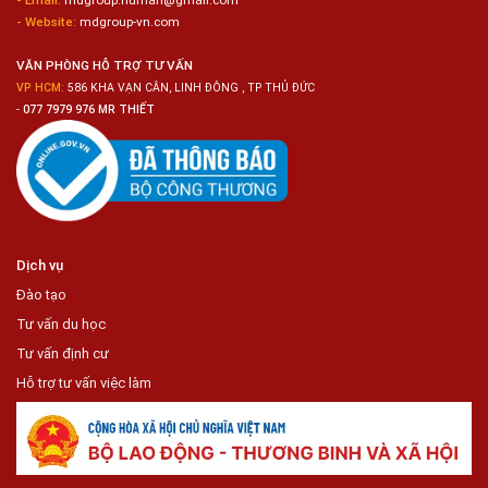
Siêu
Thị
- Website:
mdgroup-vn.com
Tiện
Lợi
VĂN PHÒNG HỖ TRỢ TƯ VẤN
VP HCM:
586 KHA VẠN CÂN, LINH ĐÔNG , TP THỦ ĐỨC
-
077 7979 976 MR THIẾT
Dịch vụ
Đào tạo
Tư vấn du học
Tư vấn định cư
Hỗ trợ tư vấn việc làm