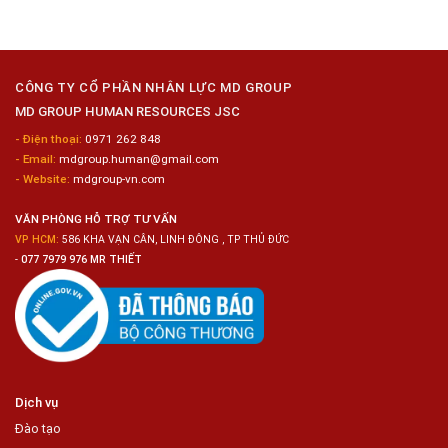
ở
Công
Tuyển
Kim
Dụng
Loại
10
Nữ
Chế
CÔNG TY CỔ PHẦN NHÂN LỰC MD GROUP
Biến
MD GROUP HUMAN RESOURCES JSC
Sashimi
Trong
- Điện thoại:
0971 262 848
Chuỗi
- Email:
mdgroup.human@gmail.com
Siêu
Thị
- Website:
mdgroup-vn.com
Tiện
Lợi
VĂN PHÒNG HỖ TRỢ TƯ VẤN
VP HCM:
586 KHA VẠN CÂN, LINH ĐÔNG , TP THỦ ĐỨC
-
077 7979 976 MR THIẾT
Dịch vụ
Đào tạo