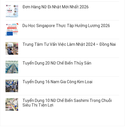
Chế
Quần
Tuyển
bình
Rau
Đơn Hàng Nữ Đi Nhật Mới Nhất 2026
Áo
Dụng
luận
Củ
Trẻ
12
ở
Không
Em
Nữ
Tuyển
có
và
Chế
Dụng
bình
Áo
Du Học Singapore Thực Tập Hưởng Lương 2026
Tạo
04
luận
Thun
Đầu
Nam
ở
Không
Nối
Gia
Đơn
có
Dây
Công
Hàng
bình
Điện
Trung Tâm Tư Vấn Việc Làm Nhật 2024 – Đồng Nai
Linh
Nữ
luận
Dùng
Kiện
Đi
ở
Không
Trong
Chi
Nhật
Du
có
Ô
Tiết
Mới
Học
bình
Tô
Ô
Tuyển Dụng 20 Nữ Chế Biến Thủy Sản
Nhất
Singapore
luận
Máy
Tô
2026
Thực
ở
Không
Móc
Tập
Trung
có
Hưởng
Tâm
bình
Tuyển Dụng 16 Nam Gia Công Kim Loại
Lương
Tư
luận
2026
Vấn
ở
Không
Việc
Tuyển
có
Làm
Dụng
bình
Tuyển Dụng 10 Nữ Chế Biến Sashimi Trong Chuỗi
Nhật
20
luận
Siêu Thị Tiện Lợi
2024
Nữ
ở
–
Chế
Tuyển
Không
Đồng
Biến
Dụng
có
Nai
Thủy
16
bình
Sản
Nam
luận
Gia