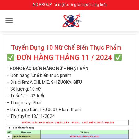
Bỏ
MD GROUP - vì một tương lai tươi sáng hơn
qua
nội
dung
Tuyển Dụng 10 Nữ Chế Biến Thực Phẩm
ĐƠN HÀNG THÁNG 11 / 2024
THÔNG BÁO ĐƠN HÀNG NỮ – NHẬT BẢN
– Đơn hàng: Chế biến thực phẩm
– Địa điểm: AICHI, MIE, SHIZUOKA, GIFU
– Số lượng: 10 nữ
– Tuổi: 18 – 32 tuổi
– Thuận tay: Phải
– Lương cơ bản: 170.000¥ + làm thêm
– Thi tuyển: 18/11/2024