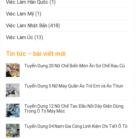
Việc Làm Hàn Quốc
(1)
Việc Làm Mỹ
(1)
Việc Làm Nhật Bản
(418)
Việc Làm Úc
(13)
Tin tức – bài viết mới
Tuyển Dụng 20 Nữ Chế Biến Món Ăn Sơ Chế Rau Củ
Không
có
bình
Tuyển Dụng 5 Nữ May Quần Áo Trẻ Em và Áo Thun
luận
ở
Không
Tuyển
có
Dụng
bình
Tuyển Dụng 12 Nữ Chế Tạo Đầu Nối Dây Điện Dùng
20
luận
Trong Ô Tô Máy Móc
Nữ
ở
Chế
Tuyển
Không
Biến
Dụng
có
Tuyển Dụng 04 Nam Gia Công Linh Kiện Chi Tiết Ô Tô
Món
5
bình
Ăn
Nữ
luận
Không
Sơ
May
ở
có