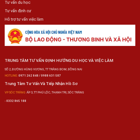
Tư vấn du học
Tư vấn định cư
Hỗ trợ tư vấn việc làm
TRUNG TÂM TƯ VẤN ĐỊNH HƯỚNG DU HỌC VÀ VIỆC LÀM
SỐ 2, ĐƯỜNG HÙNG VƯƠNG, TT TRẢNG BOM, ĐỒNG NAI
HOTLINE:
0971 262 848 / 0988 631 587
Trung Tâm Tư Vấn Và Tiếp Nhận Hồ Sơ
VP SÓC TRĂNG:
ẤP 3, TT PHÚ LỘC, THẠNH TRỊ, SÓC TRĂNG
-
0332 865 188