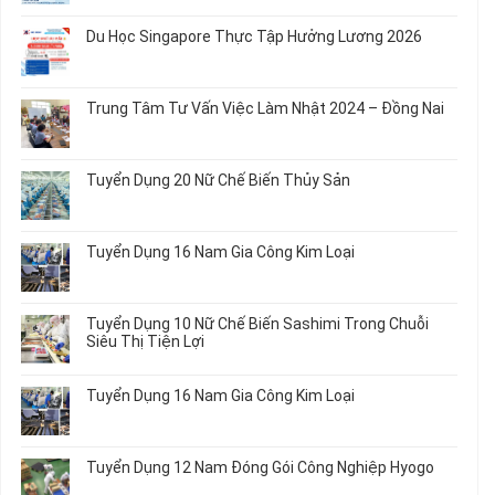
có
bình
Du Học Singapore Thực Tập Hưởng Lương 2026
luận
ở
Không
Đơn
có
Hàng
bình
Trung Tâm Tư Vấn Việc Làm Nhật 2024 – Đồng Nai
Nữ
luận
Đi
ở
Không
Nhật
Du
có
Mới
Học
bình
Tuyển Dụng 20 Nữ Chế Biến Thủy Sản
Nhất
Singapore
luận
2026
Thực
ở
Không
Tập
Trung
có
Hưởng
Tâm
bình
Tuyển Dụng 16 Nam Gia Công Kim Loại
Lương
Tư
luận
2026
Vấn
ở
Không
Việc
Tuyển
có
Làm
Dụng
bình
Tuyển Dụng 10 Nữ Chế Biến Sashimi Trong Chuỗi
Nhật
20
luận
Siêu Thị Tiện Lợi
2024
Nữ
ở
–
Chế
Tuyển
Không
Đồng
Biến
Dụng
có
Nai
Tuyển Dụng 16 Nam Gia Công Kim Loại
Thủy
16
bình
Sản
Nam
luận
Không
Gia
ở
có
Công
Tuyển
bình
Tuyển Dụng 12 Nam Đóng Gói Công Nghiệp Hyogo
Kim
Dụng
luận
Loại
10
ở
Không