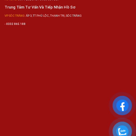
Trung Tâm Tư Vấn Và Tiếp Nhận Hồ Sơ
VP SÓC TRĂNG:
ẤP 3, TT PHÚ LỘC, THẠNH TRỊ, SÓC TRĂNG
-
0332 865 188