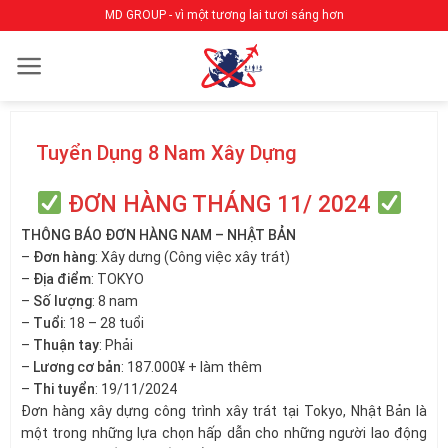
Bỏ
MD GROUP - vì một tương lai tươi sáng hơn
qua
nội
dung
Tuyển Dụng 8 Nam Xây Dựng
ĐƠN HÀNG THÁNG 11/ 2024
THÔNG BÁO ĐƠN HÀNG NAM – NHẬT BẢN
–
Đơn hàng
: Xây dưng (Công việc xây trát)
–
Địa điểm
: TOKYO
–
Số lượng
: 8 nam
–
Tuổi
: 18 – 28 tuổi
–
Thuận tay
: Phải
–
Lương cơ bản
: 187.000¥ + làm thêm
–
Thi tuyển
: 19/11/2024
Đơn hàng xây dựng công trình xây trát tại Tokyo, Nhật Bản là
một trong những lựa chọn hấp dẫn cho những người lao động