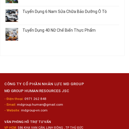
Nữ
Tuyển
có
Chế
Dụng
bình
Tuyển Dụng 6 Nam Sửa Chữa Bảo Dưỡng Ô Tô
Biến
16
luận
Sashimi
Nam
ở
Không
Trong
Gia
Tuyển
có
Chuỗi
Công
Dụng
bình
Siêu
Tuyển Dụng 40 Nữ Chế Biến Thực Phẩm
Kim
12
luận
Thị
Loại
Nam
ở
Không
Tiện
Đóng
Tuyển
có
Lợi
Gói
Dụng
bình
Công
6
luận
Nghiệp
Nam
ở
Hyogo
Sửa
Tuyển
Chữa
Dụng
Bảo
40
Dưỡng
Nữ
Ô
Chế
Tô
Biến
CÔNG TY CỔ PHẦN NHÂN LỰC MD GROUP
Thực
MD GROUP HUMAN RESOURCES JSC
Phẩm
- Điện thoại:
0971 262 848
- Email:
mdgroup.human@gmail.com
- Website:
mdgroup-vn.com
VĂN PHÒNG HỖ TRỢ TƯ VẤN
VP HCM:
586 KHA VẠN CÂN, LINH ĐÔNG , TP THỦ ĐỨC