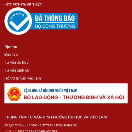
-
077 7979 976 MR THIẾT
Dịch vụ
Đào tạo
Tư vấn du học
Tư vấn định cư
Hỗ trợ tư vấn việc làm
TRUNG TÂM TƯ VẤN ĐỊNH HƯỚNG DU HỌC VÀ VIỆC LÀM
SỐ 2, ĐƯỜNG HÙNG VƯƠNG, TT TRẢNG BOM, ĐỒNG NAI
HOTLINE:
0971 262 848 / 0988 631 587