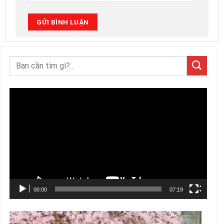
Trình
chơi
Video
00:00
07:19