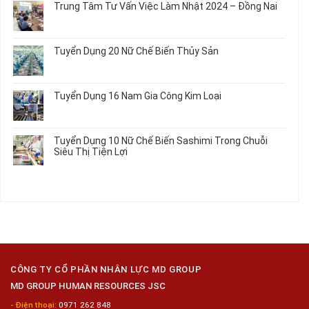
Điện
Trung Tâm Tư Vấn Việc Làm Nhật 2024 – Đồng Nai
Linh
Nữ
luận
Dùng
Kiện
Đi
ở
Không
Trong
Chi
Nhật
Du
có
Ô
Tiết
Mới
Học
bình
Tô
Ô
Tuyển Dụng 20 Nữ Chế Biến Thủy Sản
Nhất
Singapore
luận
Máy
Tô
2026
Thực
ở
Không
Móc
Tập
Trung
có
Hưởng
Tâm
bình
Tuyển Dụng 16 Nam Gia Công Kim Loại
Lương
Tư
luận
2026
Vấn
ở
Không
Việc
Tuyển
có
Làm
Dụng
bình
Tuyển Dụng 10 Nữ Chế Biến Sashimi Trong Chuỗi
Nhật
20
luận
Siêu Thị Tiện Lợi
2024
Nữ
ở
–
Chế
Tuyển
Không
Đồng
Biến
Dụng
có
Nai
Thủy
16
bình
Sản
Nam
luận
Gia
ở
Công
Tuyển
Kim
Dụng
Loại
10
Nữ
Chế
CÔNG TY CỔ PHẦN NHÂN LỰC MD GROUP
Biến
MD GROUP HUMAN RESOURCES JSC
Sashimi
Trong
- Điện thoại:
0971 262 848
Chuỗi