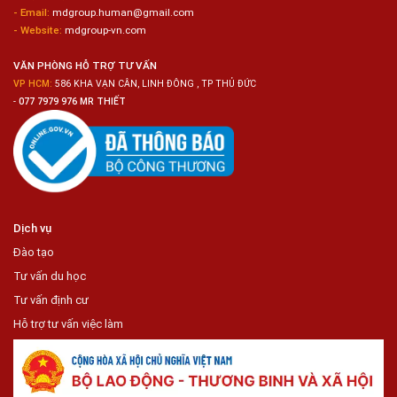
- Email:
mdgroup.human@gmail.com
Siêu
Thị
- Website:
mdgroup-vn.com
Tiện
Lợi
VĂN PHÒNG HỖ TRỢ TƯ VẤN
VP HCM:
586 KHA VẠN CÂN, LINH ĐÔNG , TP THỦ ĐỨC
-
077 7979 976 MR THIẾT
Dịch vụ
Đào tạo
Tư vấn du học
Tư vấn định cư
Hỗ trợ tư vấn việc làm