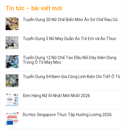
Tin tức – bài viết mới
Tuyển Dụng 20 Nữ Chế Biến Món Ăn Sơ Chế Rau Củ
Không
có
bình
Tuyển Dụng 5 Nữ May Quần Áo Trẻ Em và Áo Thun
luận
ở
Không
Tuyển
có
Dụng
bình
Tuyển Dụng 12 Nữ Chế Tạo Đầu Nối Dây Điện Dùng
20
luận
Trong Ô Tô Máy Móc
Nữ
ở
Chế
Tuyển
Không
Biến
Dụng
có
Tuyển Dụng 04 Nam Gia Công Linh Kiện Chi Tiết Ô Tô
Món
5
bình
Ăn
Nữ
luận
Không
Sơ
May
ở
có
Chế
Quần
Tuyển
bình
Rau
Đơn Hàng Nữ Đi Nhật Mới Nhất 2026
Áo
Dụng
luận
Củ
Trẻ
12
ở
Không
Em
Nữ
Tuyển
có
và
Chế
Dụng
bình
Áo
Du Học Singapore Thực Tập Hưởng Lương 2026
Tạo
04
luận
Thun
Đầu
Nam
ở
Không
Nối
Gia
Đơn
có
Dây
Công
Hàng
bình