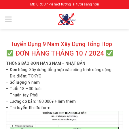
Bỏ
MD GROUP - vì một tương lai tươi sáng hơn
qua
nội
dung
Tuyển Dụng 9 Nam Xây Dựng Tổng Hợp
ĐƠN HÀNG THÁNG 10 / 2024
THÔNG BÁO ĐƠN HÀNG NAM – NHẬT BẢN
–
Đơn hàng
: Xây dựng tổng hợp các công trình công cộng
–
Địa điểm
: TOKYO
–
Số lượng
: 9 nam
–
Tuổi
: 18 – 30 tuổi
–
Thuận tay
: Phải
–
Lương cơ bản:
180,000¥ + làm thêm
–
Thi tuyển
: Khi đủ form