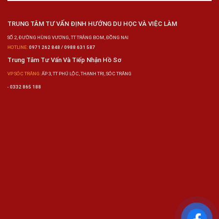
TRUNG TÂM TƯ VẤN ĐỊNH HƯỚNG DU HỌC VÀ VIỆC LÀM
SỐ 2, ĐƯỜNG HÙNG VƯƠNG, TT TRẢNG BOM, ĐỒNG NAI
HOTLINE:
0971 262 848 / 0988 631 587
Trung Tâm Tư Vấn Và Tiếp Nhận Hồ Sơ
VP SÓC TRĂNG:
ẤP 3, TT PHÚ LỘC, THẠNH TRỊ, SÓC TRĂNG
-
0332 865 188