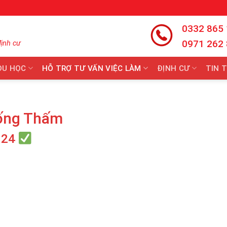
0332 865
0971 262
định cư
DU HỌC
HỖ TRỢ TƯ VẤN VIỆC LÀM
ĐỊNH CƯ
TIN 
ống Thấm
024