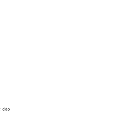
Chuỗi
Siêu
Thị
Tiện
Lợi
c đào