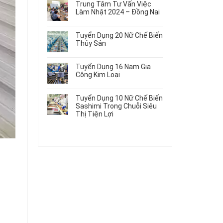
Gia
Điện
Trung Tâm Tư Vấn Việc
Hàng
bình
Công
Dùng
Làm Nhật 2024 – Đồng Nai
Nữ
luận
Linh
Trong
ở
Không
Đi
Kiện
Ô
Du
có
Nhật
Chi
Tuyển Dụng 20 Nữ Chế Biến
Tô
Học
bình
Mới
Tiết
Thủy Sản
Máy
Singapore
luận
Nhất
Ô
Móc
ở
Không
Thực
2026
Tô
Trung
có
Tập
Tuyển Dụng 16 Nam Gia
Tâm
bình
Hưởng
Công Kim Loại
Tư
luận
Lương
ở
Không
Vấn
2026
Tuyển
có
Việc
Tuyển Dụng 10 Nữ Chế Biến
Dụng
bình
Làm
Sashimi Trong Chuỗi Siêu
20
luận
Nhật
Thị Tiện Lợi
ở
Nữ
2024
Tuyển
Không
Chế
–
Dụng
có
Biến
Đồng
16
bình
Thủy
Nai
Nam
luận
Sản
ở
Gia
Tuyển
Công
Dụng
Kim
10
Loại
Nữ
Chế
Biến
Sashimi
Trong