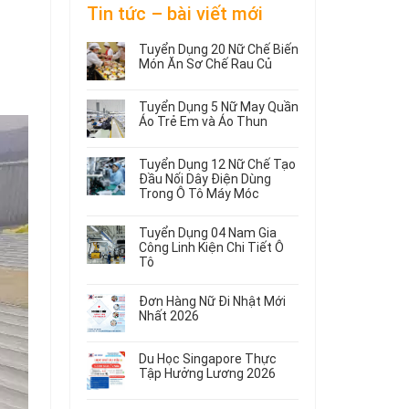
Tin tức – bài viết mới
Tuyển Dụng 20 Nữ Chế Biến
Món Ăn Sơ Chế Rau Củ
Không
có
Tuyển Dụng 5 Nữ May Quần
bình
Áo Trẻ Em và Áo Thun
luận
ở
Không
Tuyển
có
Tuyển Dụng 12 Nữ Chế Tạo
Dụng
bình
Đầu Nối Dây Điện Dùng
20
luận
Trong Ô Tô Máy Móc
ở
Nữ
Tuyển
Không
Chế
Dụng
có
Biến
Tuyển Dụng 04 Nam Gia
5
bình
Món
Công Linh Kiện Chi Tiết Ô
Nữ
luận
Ăn
Tô
ở
May
Sơ
Không
Tuyển
Quần
Chế
có
Dụng
Áo
Rau
Đơn Hàng Nữ Đi Nhật Mới
bình
12
Trẻ
Củ
Nhất 2026
luận
Nữ
Em
Không
ở
Chế
và
có
Tuyển
Tạo
Áo
Du Học Singapore Thực
bình
Dụng
Đầu
Thun
Tập Hưởng Lương 2026
luận
04
Nối
ở
Không
Nam
Dây
Đơn
có