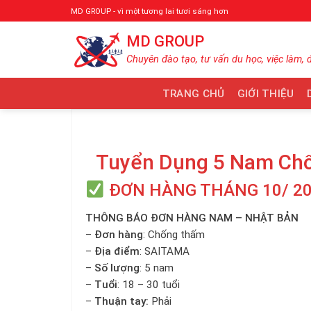
Bỏ
MD GROUP - vì một tương lai tươi sáng hơn
qua
MD GROUP
nội
dung
Chuyên đào tạo, tư vấn du học, việc làm, 
TRANG CHỦ
GIỚI THIỆU
Tuyển Dụng 5 Nam Ch
ĐƠN HÀNG THÁNG 10/ 2
THÔNG BÁO ĐƠN HÀNG NAM – NHẬT BẢN
–
Đơn hàng
: Chống thấm
–
Địa điểm
: SAITAMA
–
Số lượng
: 5 nam
–
Tuổi
: 18 – 30 tuổi
–
Thuận tay:
Phải