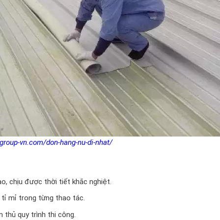
group-vn.com/don-hang-nu-di-nhat/
o, chịu được thời tiết khắc nghiệt.
 tỉ mỉ trong từng thao tác.
 thủ quy trình thi công.