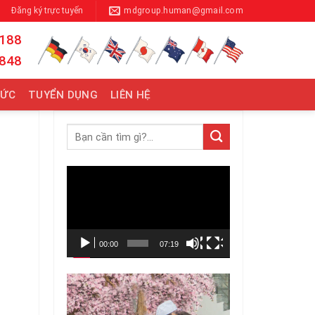
Đăng ký trực tuyến
mdgroup.human@gmail.com
 188
 848
TỨC
TUYỂN DỤNG
LIÊN HỆ
Trình
chơi
Video
00:00
07:19