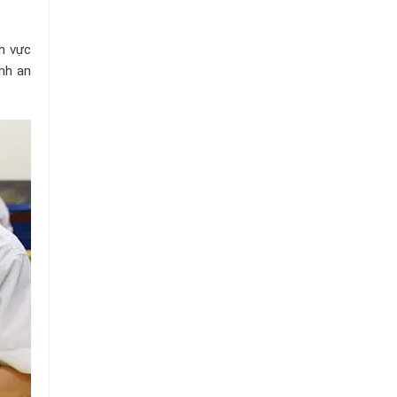
nh vực
nh an