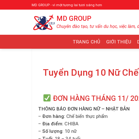
Bỏ
MD GROUP - vì một tương lai tươi sáng hơn
qua
MD GROUP
nội
dung
Chuyên đào tạo, tư vấn du học, việc làm, 
TRANG CHỦ
GIỚI THIỆU
Tuyển Dụng 10 Nữ Chế 
ĐƠN HÀNG THÁNG 11/ 2
THÔNG BÁO ĐƠN HÀNG NỮ – NHẬT BẢN
–
Đơn hàng:
Chế biến thực phẩm
–
Địa điểm
: CHIBA
–
Số lượng
: 10 nữ
–
Tuổi
: 18 – 34 tuổi