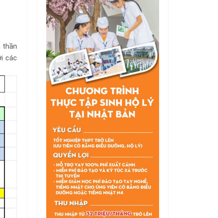
h thần
ới các