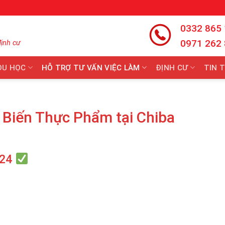
0332 865
0971 262
định cư
DU HỌC
HỖ TRỢ TƯ VẤN VIỆC LÀM
ĐỊNH CƯ
TIN 
Biến Thực Phẩm tại Chiba
024