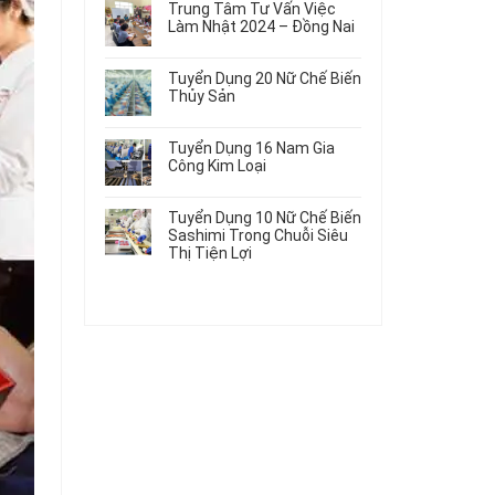
Gia
Điện
Trung Tâm Tư Vấn Việc
Hàng
bình
Công
Dùng
Làm Nhật 2024 – Đồng Nai
Nữ
luận
Linh
Trong
ở
Không
Đi
Kiện
Ô
Du
có
Nhật
Chi
Tuyển Dụng 20 Nữ Chế Biến
Tô
Học
bình
Mới
Tiết
Thủy Sản
Máy
Singapore
luận
Nhất
Ô
Móc
ở
Không
Thực
2026
Tô
Trung
có
Tập
Tuyển Dụng 16 Nam Gia
Tâm
bình
Hưởng
Công Kim Loại
Tư
luận
Lương
ở
Không
Vấn
2026
Tuyển
có
Việc
Tuyển Dụng 10 Nữ Chế Biến
Dụng
bình
Làm
Sashimi Trong Chuỗi Siêu
20
luận
Nhật
Thị Tiện Lợi
ở
Nữ
2024
Tuyển
Không
Chế
–
Dụng
có
Biến
Đồng
16
bình
Thủy
Nai
Nam
luận
Sản
ở
Gia
Tuyển
Công
Dụng
Kim
10
Loại
Nữ
Chế
Biến
Sashimi
Trong