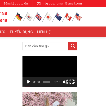
Đăng ký trực tuyến
mdgroup.human@gmail.com
 188
 848
TỨC
TUYỂN DỤNG
LIÊN HỆ
Trình
chơi
Video
00:00
07:19