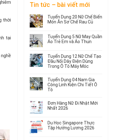
ghiêm
Tin tức – bài viết mới
Tuyển Dụng 20 Nữ Chế Biến
g thời
Món Ăn Sơ Chế Rau Củ
Không
có
Tuyển Dụng 5 Nữ May Quần
nh tại
bình
Áo Trẻ Em và Áo Thun
luận
ở
Không
Tuyển
có
g nghề
Tuyển Dụng 12 Nữ Chế Tạo
Dụng
bình
Đầu Nối Dây Điện Dùng
20
luận
Trong Ô Tô Máy Móc
ở
Nữ
Tuyển
Không
Chế
Dụng
có
Biến
Tuyển Dụng 04 Nam Gia
5
bình
Món
Công Linh Kiện Chi Tiết Ô
Nữ
luận
Ăn
Tô
ở
May
Sơ
Không
Tuyển
Quần
Chế
có
Dụng
Áo
Rau
Đơn Hàng Nữ Đi Nhật Mới
bình
12
Trẻ
Củ
Nhất 2026
luận
Nữ
Em
Không
ở
Chế
và
có
Tuyển
Tạo
Áo
Du Học Singapore Thực
bình
Dụng
Đầu
Thun
Tập Hưởng Lương 2026
luận
04
Nối
ở
Không
Nam
Dây
Đơn
có