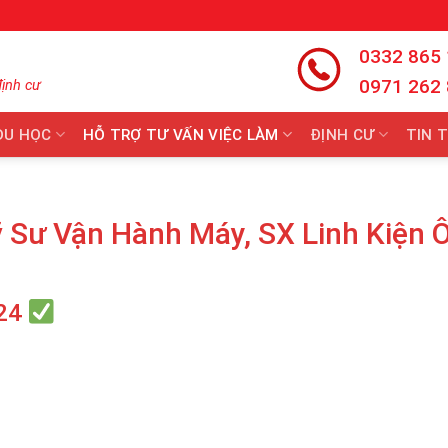
0332 865
0971 262
định cư
DU HỌC
HỖ TRỢ TƯ VẤN VIỆC LÀM
ĐỊNH CƯ
TIN 
Sư Vận Hành Máy, SX Linh Kiện 
24