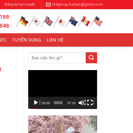
Đăng ký trực tuyến
mdgroup.human@gmail.com
 188
 848
TỨC
TUYỂN DỤNG
LIÊN HỆ
Ô
Trình
chơi
Video
00:00
07:19