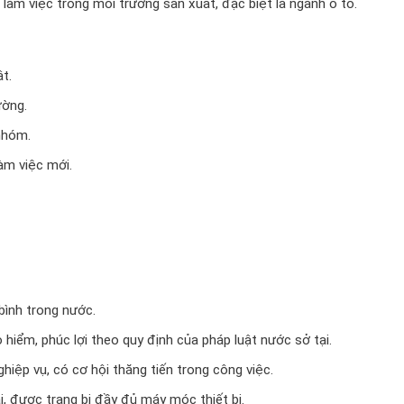
m làm việc trong môi trường sản xuất, đặc biệt là ngành ô tô.
t.
ường.
nhóm.
àm việc mới.
bình trong nước.
iểm, phúc lợi theo quy định của pháp luật nước sở tại.
iệp vụ, có cơ hội thăng tiến trong công việc.
i, được trang bị đầy đủ máy móc thiết bị.