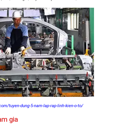
com/tuyen-dung-5-nam-lap-rap-linh-kien-o-to/
am gia