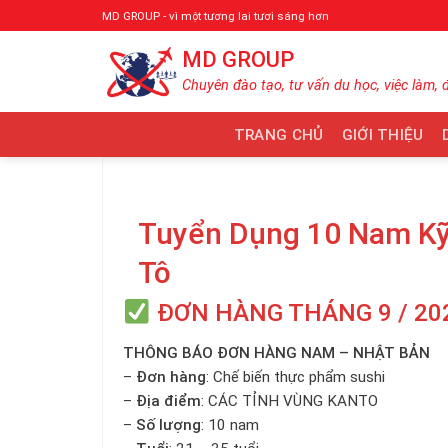
Bỏ
MD GROUP - vì một tương lai tươi sáng hơn
qua
MD GROUP
nội
dung
Chuyên đào tạo, tư vấn du học, việc làm, 
TRANG CHỦ
GIỚI THIỆU
Tuyển Dụng 10 Nam Kỹ 
Tô
ĐƠN HÀNG THÁNG 9 / 20
THÔNG BÁO ĐƠN HÀNG NAM – NHẬT BẢN
–
Đơn hàng
: Chế biến thực phẩm sushi
–
Địa điểm
: CÁC TỈNH VÙNG KANTO
–
Số lượng
: 10 nam