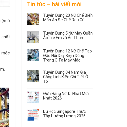
Tin tức – bài viết mới
Tuyển Dụng 20 Nữ Chế Biến
Món Ăn Sơ Chế Rau Củ
kiện ô
Không
có
Tuyển Dụng 5 Nữ May Quần
bình
 chất
Áo Trẻ Em và Áo Thun
luận
ở
Không
Tuyển
có
Tuyển Dụng 12 Nữ Chế Tạo
y móc
Dụng
bình
Đầu Nối Dây Điện Dùng
20
luận
Trong Ô Tô Máy Móc
ở
Nữ
Tuyển
Không
Chế
ẩm.
Dụng
có
Biến
Tuyển Dụng 04 Nam Gia
5
bình
Món
Công Linh Kiện Chi Tiết Ô
Nữ
luận
Ăn
Tô
ở
May
Sơ
Không
Tuyển
Quần
Chế
có
Dụng
Áo
Rau
Đơn Hàng Nữ Đi Nhật Mới
bình
12
Trẻ
Củ
Nhất 2026
luận
Nữ
Em
Không
ở
Chế
và
có
Tuyển
Tạo
Áo
Du Học Singapore Thực
bình
Dụng
Đầu
Thun
Tập Hưởng Lương 2026
luận
04
Nối
ở
Không
Nam
Dây
Đơn
có