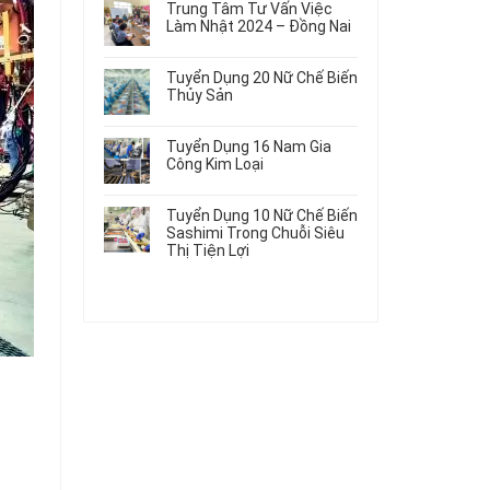
Gia
Điện
Trung Tâm Tư Vấn Việc
Hàng
bình
Công
Dùng
Làm Nhật 2024 – Đồng Nai
Nữ
luận
Linh
Trong
ở
Không
Đi
Kiện
Ô
Du
có
Nhật
Chi
Tuyển Dụng 20 Nữ Chế Biến
Tô
Học
bình
Mới
Tiết
Thủy Sản
Máy
Singapore
luận
Nhất
Ô
Móc
ở
Không
Thực
2026
Tô
Trung
có
Tập
Tuyển Dụng 16 Nam Gia
Tâm
bình
Hưởng
Công Kim Loại
Tư
luận
Lương
ở
Không
Vấn
2026
Tuyển
có
Việc
Tuyển Dụng 10 Nữ Chế Biến
Dụng
bình
Làm
Sashimi Trong Chuỗi Siêu
20
luận
Nhật
Thị Tiện Lợi
ở
Nữ
2024
Tuyển
Không
Chế
–
Dụng
có
Biến
Đồng
16
bình
Thủy
Nai
Nam
luận
Sản
ở
Gia
Tuyển
Công
Dụng
Kim
10
Loại
Nữ
Chế
Biến
Sashimi
Trong