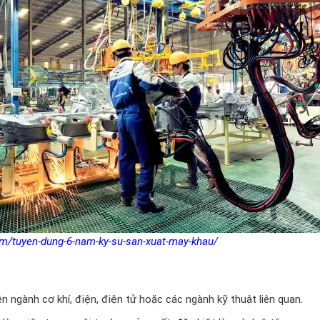
om/tuyen-dung-6-nam-ky-su-san-xuat-may-khau/
n ngành cơ khí, điện, điện tử hoặc các ngành kỹ thuật liên quan.