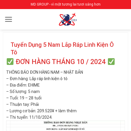
Bỏ
MD GROUP - vì một tương lai tươi sáng hơn
qua
nội
dung
Tuyển Dụng 5 Nam Lắp Ráp Linh Kiện Ô
Tô
ĐƠN HÀNG THÁNG 10 / 2024
THÔNG BÁO ĐƠN HÀNG NAM – NHẬT BẢN
– Đơn hàng: Lắp ráp linh kiện ô tô
– Địa điểm: EHIME
– Số lượng: 5 nam
– Tuổi: 19 – 28 tuổi
– Thuận tay: Phải
– Lương cơ bản: 209.520¥ + làm thêm
– Thi tuyển: 11/10/2024.