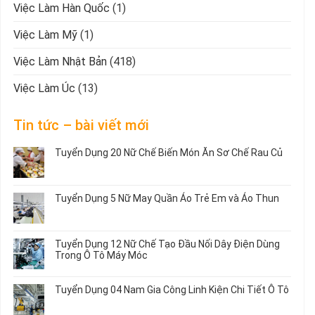
Việc Làm Hàn Quốc
(1)
Việc Làm Mỹ
(1)
Việc Làm Nhật Bản
(418)
Việc Làm Úc
(13)
Tin tức – bài viết mới
Tuyển Dụng 20 Nữ Chế Biến Món Ăn Sơ Chế Rau Củ
Không
có
bình
Tuyển Dụng 5 Nữ May Quần Áo Trẻ Em và Áo Thun
luận
ở
Không
Tuyển
có
Dụng
bình
Tuyển Dụng 12 Nữ Chế Tạo Đầu Nối Dây Điện Dùng
20
luận
Trong Ô Tô Máy Móc
Nữ
ở
Chế
Tuyển
Không
Biến
Dụng
có
Tuyển Dụng 04 Nam Gia Công Linh Kiện Chi Tiết Ô Tô
Món
5
bình
Ăn
Nữ
luận
Không
Sơ
May
ở