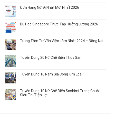
có
Chế
Quần
Tuyển
bình
Rau
Đơn Hàng Nữ Đi Nhật Mới Nhất 2026
Áo
Dụng
luận
Củ
Trẻ
12
ở
Không
Em
Nữ
Tuyển
có
và
Chế
Dụng
bình
Áo
Du Học Singapore Thực Tập Hưởng Lương 2026
Tạo
04
luận
Thun
Đầu
Nam
ở
Không
Nối
Gia
Đơn
có
Dây
Công
Hàng
bình
Điện
Trung Tâm Tư Vấn Việc Làm Nhật 2024 – Đồng Nai
Linh
Nữ
luận
Dùng
Kiện
Đi
ở
Không
Trong
Chi
Nhật
Du
có
Ô
Tiết
Mới
Học
bình
Tô
Ô
Tuyển Dụng 20 Nữ Chế Biến Thủy Sản
Nhất
Singapore
luận
Máy
Tô
2026
Thực
ở
Không
Móc
Tập
Trung
có
Hưởng
Tâm
bình
Tuyển Dụng 16 Nam Gia Công Kim Loại
Lương
Tư
luận
2026
Vấn
ở
Không
Việc
Tuyển
có
Làm
Dụng
bình
Tuyển Dụng 10 Nữ Chế Biến Sashimi Trong Chuỗi
Nhật
20
luận
Siêu Thị Tiện Lợi
2024
Nữ
ở
–
Chế
Tuyển
Không
Đồng
Biến
Dụng
có
Nai
Thủy
16
bình
Sản
Nam
luận