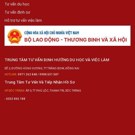
Tư vấn du học
Tư vấn định cư
Hỗ trợ tư vấn việc làm
TRUNG TÂM TƯ VẤN ĐỊNH HƯỚNG DU HỌC VÀ VIỆC LÀM
SỐ 2, ĐƯỜNG HÙNG VƯƠNG, TT TRẢNG BOM, ĐỒNG NAI
HOTLINE:
0971 262 848 / 0988 631 587
Trung Tâm Tư Vấn Và Tiếp Nhận Hồ Sơ
VP SÓC TRĂNG:
ẤP 3, TT PHÚ LỘC, THẠNH TRỊ, SÓC TRĂNG
-
0332 865 188