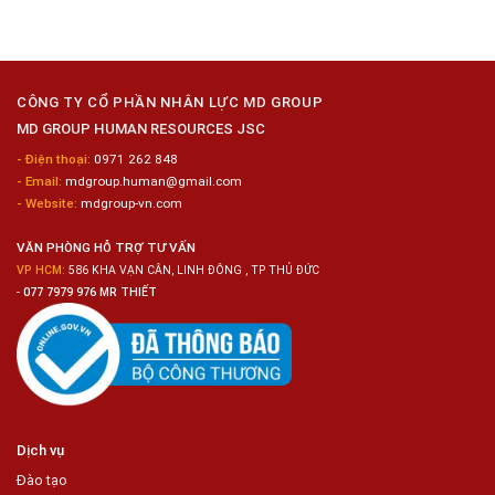
Gia
ở
Công
Tuyển
Kim
Dụng
Loại
10
Nữ
Chế
CÔNG TY CỔ PHẦN NHÂN LỰC MD GROUP
Biến
MD GROUP HUMAN RESOURCES JSC
Sashimi
Trong
- Điện thoại:
0971 262 848
Chuỗi
- Email:
mdgroup.human@gmail.com
Siêu
Thị
- Website:
mdgroup-vn.com
Tiện
Lợi
VĂN PHÒNG HỖ TRỢ TƯ VẤN
VP HCM:
586 KHA VẠN CÂN, LINH ĐÔNG , TP THỦ ĐỨC
-
077 7979 976 MR THIẾT
Dịch vụ
Đào tạo