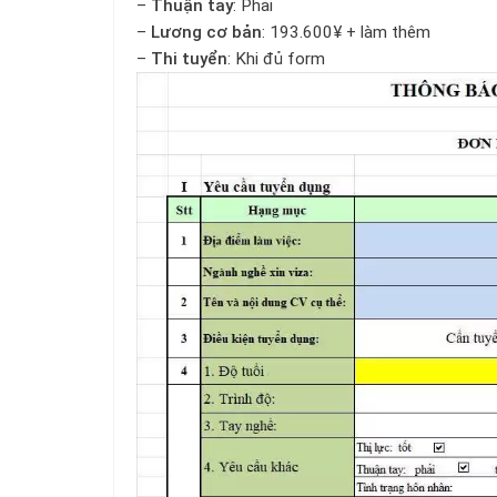
–
Thuận tay
: Phải
–
Lương cơ bản
: 193.600¥ + làm thêm
–
Thi tuyển
: Khi đủ form