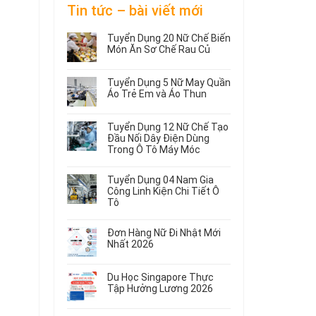
Tin tức – bài viết mới
Tuyển Dụng 20 Nữ Chế Biến
Món Ăn Sơ Chế Rau Củ
Không
có
Tuyển Dụng 5 Nữ May Quần
bình
Áo Trẻ Em và Áo Thun
luận
ở
Không
Tuyển
có
Tuyển Dụng 12 Nữ Chế Tạo
Dụng
bình
Đầu Nối Dây Điện Dùng
20
luận
Trong Ô Tô Máy Móc
ở
Nữ
Tuyển
Không
Chế
Dụng
có
Biến
Tuyển Dụng 04 Nam Gia
5
bình
Món
Công Linh Kiện Chi Tiết Ô
Nữ
luận
Ăn
Tô
ở
May
Sơ
Không
Tuyển
Quần
Chế
có
Dụng
Áo
Rau
Đơn Hàng Nữ Đi Nhật Mới
bình
12
Trẻ
Củ
Nhất 2026
luận
Nữ
Em
Không
ở
Chế
và
có
Tuyển
Tạo
Áo
Du Học Singapore Thực
bình
Dụng
Đầu
Thun
Tập Hưởng Lương 2026
luận
04
Nối
ở
Không
Nam
Dây
Đơn
có