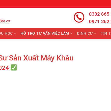
0332 865
0971 262
định cư
DU HỌC
HỖ TRỢ TƯ VẤN VIỆC LÀM
ĐỊNH CƯ
TIN 
Sư Sản Xuất Máy Khâu
024