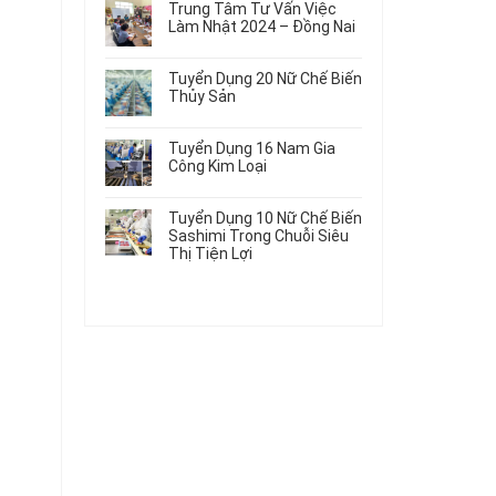
Gia
Điện
Trung Tâm Tư Vấn Việc
Hàng
bình
Công
Dùng
Làm Nhật 2024 – Đồng Nai
Nữ
luận
Linh
Trong
ở
Không
Đi
Kiện
Ô
Du
có
Nhật
Chi
Tuyển Dụng 20 Nữ Chế Biến
Tô
Học
bình
Mới
Tiết
Thủy Sản
Máy
Singapore
luận
Nhất
Ô
Móc
ở
Không
Thực
2026
Tô
Trung
có
Tập
Tuyển Dụng 16 Nam Gia
Tâm
bình
Hưởng
Công Kim Loại
Tư
luận
Lương
ở
Không
Vấn
2026
Tuyển
có
Việc
Tuyển Dụng 10 Nữ Chế Biến
Dụng
bình
Làm
Sashimi Trong Chuỗi Siêu
20
luận
Nhật
Thị Tiện Lợi
ở
Nữ
2024
Tuyển
Không
Chế
–
Dụng
có
Biến
Đồng
16
bình
Thủy
Nai
Nam
luận
Sản
ở
Gia
Tuyển
Công
Dụng
Kim
10
Loại
Nữ
Chế
Biến
Sashimi
Trong