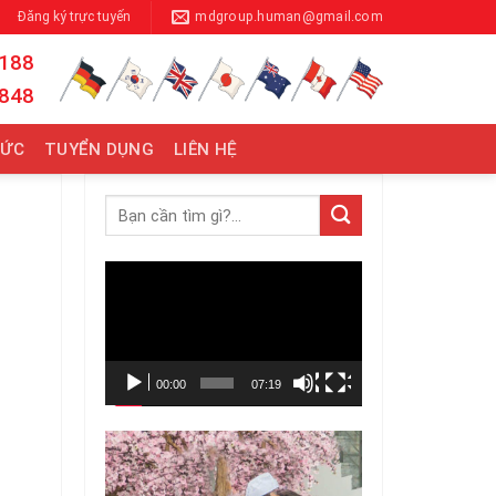
Đăng ký trực tuyến
mdgroup.human@gmail.com
 188
 848
TỨC
TUYỂN DỤNG
LIÊN HỆ
Trình
chơi
Video
00:00
07:19