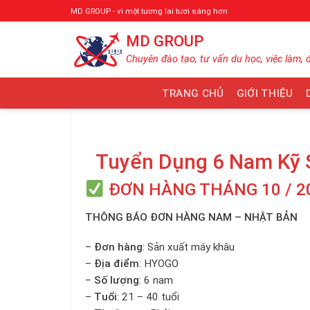
Bỏ
MD GROUP - vì một tương lai tươi sáng hơn
qua
MD GROUP
nội
dung
Chuyên đào tạo, tư vấn du học, việc làm, 
TRANG CHỦ
GIỚI THIỆU
Tuyển Dụng 6 Nam Kỹ 
ĐƠN HÀNG THÁNG 10 / 2
THÔNG BÁO ĐƠN HÀNG NAM – NHẬT BẢN
–
Đơn hàng
: Sản xuất máy khâu
–
Địa điểm
: HYOGO
–
Số lượng
: 6 nam
–
Tuổi
: 21 – 40 tuổi