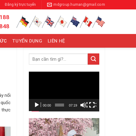
Đăng ký trực tuyến
mdgroup.human@gmail.com
 188
 848
TỨC
TUYỂN DỤNG
LIÊN HỆ
Trình
chơi
Video
y nổi
h quốc
00:00
07:19
m thực