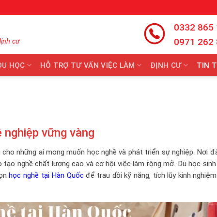
0332 865
0971 262
định cư
DU HỌC
HỖ TRỢ TƯ VẤN VIỆC LÀM
ĐỊNH CƯ
TIN 
 nghiệp vững vàng
 cho những ai mong muốn học nghề và phát triển sự nghiệp. Nơi đâ
ào tạo nghề chất lượng cao và cơ hội việc làm rộng mở. Du học sin
họn
học nghề tại Hàn Quốc
để trau dồi kỹ năng, tích lũy kinh nghiệ