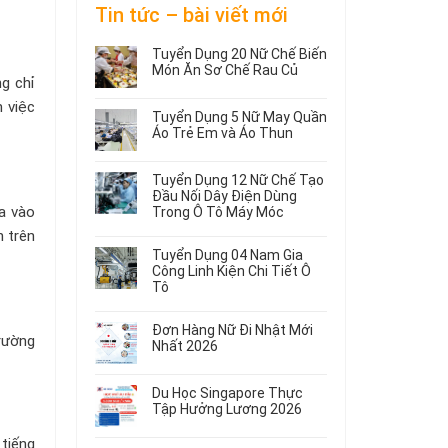
Tin tức – bài viết mới
Tuyển Dụng 20 Nữ Chế Biến
Món Ăn Sơ Chế Rau Củ
g chỉ
Không
 việc
có
Tuyển Dụng 5 Nữ May Quần
bình
Áo Trẻ Em và Áo Thun
luận
ở
Không
Tuyển
có
Tuyển Dụng 12 Nữ Chế Tạo
Dụng
bình
Đầu Nối Dây Điện Dùng
20
luận
a vào
Trong Ô Tô Máy Móc
ở
Nữ
Tuyển
Không
Chế
n trên
Dụng
có
Biến
Tuyển Dụng 04 Nam Gia
5
bình
Món
Công Linh Kiện Chi Tiết Ô
Nữ
luận
Ăn
Tô
ở
May
Sơ
Không
Tuyển
Quần
Chế
có
Dụng
Áo
Rau
Đơn Hàng Nữ Đi Nhật Mới
trường
bình
12
Trẻ
Củ
Nhất 2026
luận
Nữ
Em
Không
ở
Chế
và
có
Tuyển
Tạo
Áo
Du Học Singapore Thực
bình
Dụng
Đầu
Thun
Tập Hưởng Lương 2026
luận
04
Nối
ở
Không
Nam
Dây
 tiếng
Đơn
có