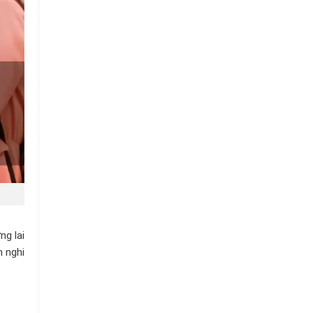
Chuỗi
Siêu
Thị
Tiện
Lợi
g lai
h nghi