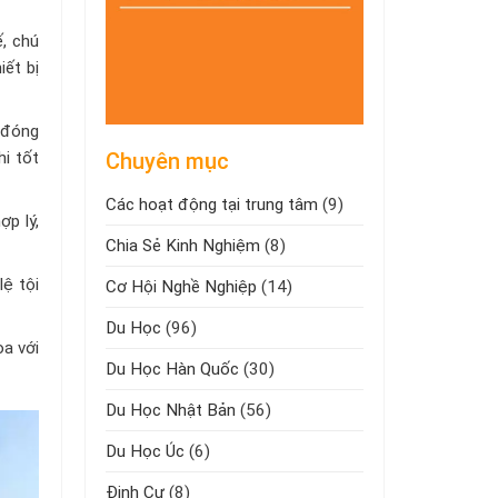
, chú
iết bị
 đóng
Chuyên mục
hi tốt
Các hoạt động tại trung tâm
(9)
ợp lý,
Chia Sẻ Kinh Nghiệm
(8)
lệ tội
Cơ Hội Nghề Nghiệp
(14)
Du Học
(96)
òa với
Du Học Hàn Quốc
(30)
Du Học Nhật Bản
(56)
Du Học Úc
(6)
Định Cư
(8)