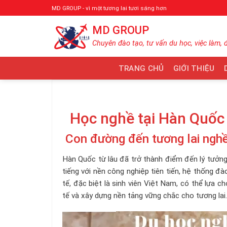
Bỏ
MD GROUP - vì một tương lai tươi sáng hơn
qua
MD GROUP
nội
dung
Chuyên đào tạo, tư vấn du học, việc làm, 
TRANG CHỦ
GIỚI THIỆU
Học nghề tại Hàn Quốc
Con đường đến tương lai nghề
Hàn Quốc từ lâu đã trở thành điểm đến lý tưởng
tiếng với nền công nghiệp tiên tiến, hệ thống đ
tế, đặc biệt là sinh viên Việt Nam, có thể lựa c
tế và xây dựng nền tảng vững chắc cho tương lai.