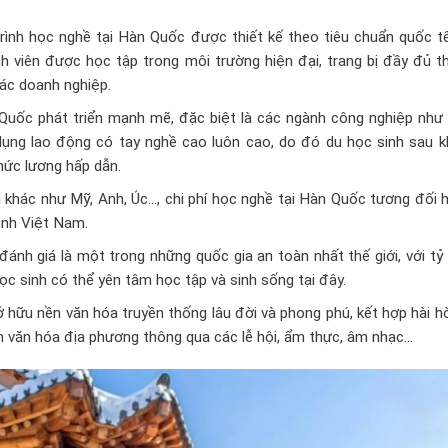
rình học nghề tại Hàn Quốc được thiết kế theo tiêu chuẩn quốc tế
h viên được học tập trong môi trường hiện đại, trang bị đầy đủ th
 các doanh nghiệp.
Quốc phát triển mạnh mẽ, đặc biệt là các ngành công nghiệp như
 dụng lao động có tay nghề cao luôn cao, do đó du học sinh sau k
mức lương hấp dẫn.
n khác như Mỹ, Anh, Úc…, chi phí học nghề tại Hàn Quốc tương đối h
đình Việt Nam.
nh giá là một trong những quốc gia an toàn nhất thế giới, với tỷ 
c sinh có thể yên tâm học tập và sinh sống tại đây.
hữu nền văn hóa truyền thống lâu đời và phong phú, kết hợp hài h
ệm văn hóa địa phương thông qua các lễ hội, ẩm thực, âm nhạc…