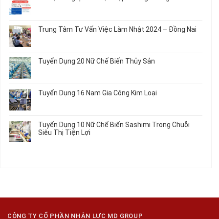
Thun
Đầu
Nam
ở
Không
Nối
Gia
Đơn
có
Dây
Công
Hàng
bình
Điện
Trung Tâm Tư Vấn Việc Làm Nhật 2024 – Đồng Nai
Linh
Nữ
luận
Dùng
Kiện
Đi
ở
Không
Trong
Chi
Nhật
Du
có
Ô
Tiết
Mới
Học
bình
Tô
Ô
Tuyển Dụng 20 Nữ Chế Biến Thủy Sản
Nhất
Singapore
luận
Máy
Tô
2026
Thực
ở
Không
Móc
Tập
Trung
có
Hưởng
Tâm
bình
Tuyển Dụng 16 Nam Gia Công Kim Loại
Lương
Tư
luận
2026
Vấn
ở
Không
Việc
Tuyển
có
Làm
Dụng
bình
Tuyển Dụng 10 Nữ Chế Biến Sashimi Trong Chuỗi
Nhật
20
luận
Siêu Thị Tiện Lợi
2024
Nữ
ở
–
Chế
Tuyển
Không
Đồng
Biến
Dụng
có
Nai
Thủy
16
bình
Sản
Nam
luận
Gia
ở
Công
Tuyển
Kim
Dụng
Loại
10
Nữ
Chế
CÔNG TY CỔ PHẦN NHÂN LỰC MD GROUP