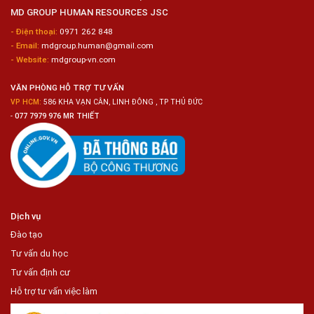
Biến
MD GROUP HUMAN RESOURCES JSC
Sashimi
Trong
- Điện thoại:
0971 262 848
Chuỗi
- Email:
mdgroup.human@gmail.com
Siêu
Thị
- Website:
mdgroup-vn.com
Tiện
Lợi
VĂN PHÒNG HỖ TRỢ TƯ VẤN
VP HCM:
586 KHA VẠN CÂN, LINH ĐÔNG , TP THỦ ĐỨC
-
077 7979 976 MR THIẾT
Dịch vụ
Đào tạo
Tư vấn du học
Tư vấn định cư
Hỗ trợ tư vấn việc làm