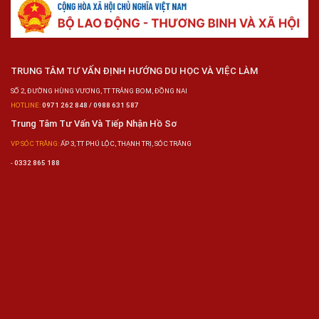
TRUNG TÂM TƯ VẤN ĐỊNH HƯỚNG DU HỌC VÀ VIỆC LÀM
SỐ 2, ĐƯỜNG HÙNG VƯƠNG, TT TRẢNG BOM, ĐỒNG NAI
HOTLINE:
0971 262 848 / 0988 631 587
Trung Tâm Tư Vấn Và Tiếp Nhận Hồ Sơ
VP SÓC TRĂNG:
ẤP 3, TT PHÚ LỘC, THẠNH TRỊ, SÓC TRĂNG
-
0332 865 188