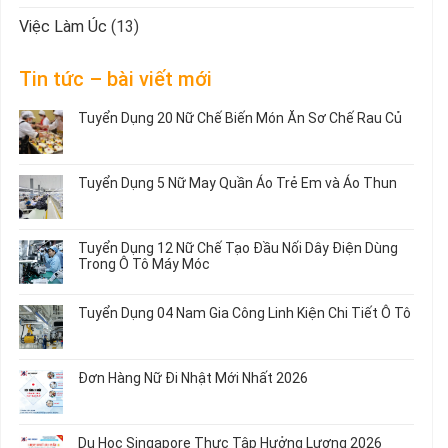
Việc Làm Úc
(13)
Tin tức – bài viết mới
Tuyển Dụng 20 Nữ Chế Biến Món Ăn Sơ Chế Rau Củ
Không
có
bình
Tuyển Dụng 5 Nữ May Quần Áo Trẻ Em và Áo Thun
luận
ở
Không
Tuyển
có
Dụng
bình
Tuyển Dụng 12 Nữ Chế Tạo Đầu Nối Dây Điện Dùng
20
luận
Trong Ô Tô Máy Móc
Nữ
ở
Chế
Tuyển
Không
Biến
Dụng
có
Tuyển Dụng 04 Nam Gia Công Linh Kiện Chi Tiết Ô Tô
Món
5
bình
Ăn
Nữ
luận
Không
Sơ
May
ở
có
Chế
Quần
Tuyển
bình
Rau
Đơn Hàng Nữ Đi Nhật Mới Nhất 2026
Áo
Dụng
luận
Củ
Trẻ
12
ở
Không
Em
Nữ
Tuyển
có
và
Chế
Dụng
bình
Áo
Du Học Singapore Thực Tập Hưởng Lương 2026
Tạo
04
luận