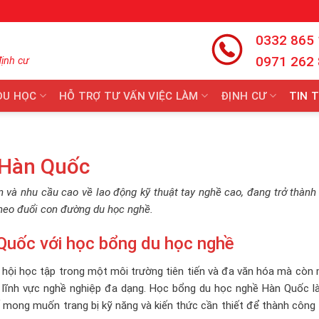
0332 865
0971 262
định cư
DU HỌC
HỖ TRỢ TƯ VẤN VIỆC LÀM
ĐỊNH CƯ
TIN 
 Hàn Quốc
n và nhu cầu cao về lao động kỹ thuật tay nghề cao, đang trở thàn
heo đuổi con đường du học nghề.
 Quốc với học bổng du học nghề
 hội học tập trong một môi trường tiên tiến và đa văn hóa mà còn
c lĩnh vực nghề nghiệp đa dạng. Học bổng du học nghề Hàn Quốc l
 mong muốn trang bị kỹ năng và kiến thức cần thiết để thành công