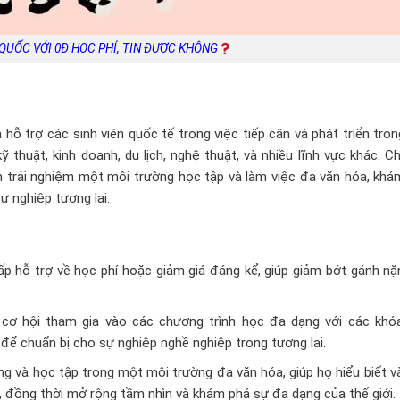
QUỐC VỚI 0Đ HỌC PHÍ, TIN ĐƯỢC KHÔNG
ỗ trợ các sinh viên quốc tế trong việc tiếp cận và phát triển tro
ỹ thuật, kinh doanh, du lịch, nghệ thuật, và nhiều lĩnh vực khác. 
ên trải nghiệm một môi trường học tập và làm việc đa văn hóa, kh
ự nghiệp tương lai.
 hỗ trợ về học phí hoặc giảm giá đáng kể, giúp giảm bớt gánh nặn
 cơ hội tham gia vào các chương trình học đa dạng với các khó
 để chuẩn bị cho sự nghiệp nghề nghiệp trong tương lai.
g và học tập trong một môi trường đa văn hóa, giúp họ hiểu biết v
 đồng thời mở rộng tầm nhìn và khám phá sự đa dạng của thế giới.