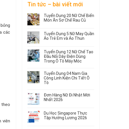
Tin tức – bài viết mới
Tuyển Dụng 20 Nữ Chế Biến
Món Ăn Sơ Chế Rau Củ
 bỏng
Không
có
a các
Tuyển Dụng 5 Nữ May Quần
bình
Áo Trẻ Em và Áo Thun
luận
ở
Không
Tuyển
có
Tuyển Dụng 12 Nữ Chế Tạo
Dụng
bình
Đầu Nối Dây Điện Dùng
20
luận
Trong Ô Tô Máy Móc
ở
Nữ
Tuyển
Không
Chế
Dụng
có
Biến
Tuyển Dụng 04 Nam Gia
5
bình
Món
Công Linh Kiện Chi Tiết Ô
Nữ
luận
Ăn
Tô
ở
May
Sơ
Không
Tuyển
Quần
Chế
có
Dụng
Áo
Rau
Đơn Hàng Nữ Đi Nhật Mới
bình
12
Trẻ
Củ
Nhất 2026
luận
Nữ
Em
 theo
Không
ở
Chế
và
có
Tuyển
Tạo
Áo
Du Học Singapore Thực
bình
Dụng
Đầu
Thun
Tập Hưởng Lương 2026
luận
 viên
04
Nối
ở
Không
Nam
Dây
Đơn
có