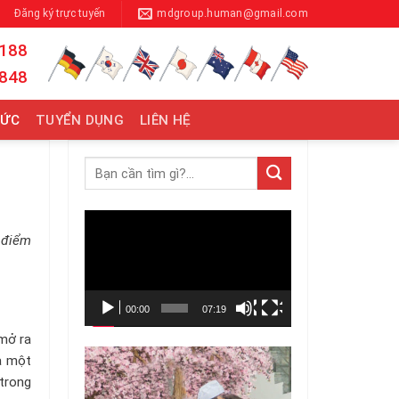
Đăng ký trực tuyến
mdgroup.human@gmail.com
 188
 848
TỨC
TUYỂN DỤNG
LIÊN HỆ
Trình
h điểm
chơi
Video
00:00
07:19
 mở ra
à một
 trong