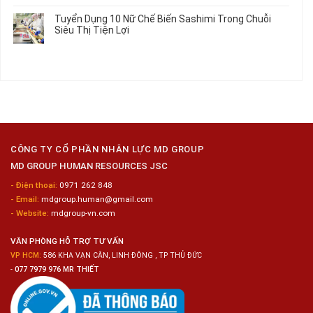
Làm
Dụng
bình
Tuyển Dụng 10 Nữ Chế Biến Sashimi Trong Chuỗi
Nhật
20
luận
Siêu Thị Tiện Lợi
2024
Nữ
ở
–
Chế
Tuyển
Không
Đồng
Biến
Dụng
có
Nai
Thủy
16
bình
Sản
Nam
luận
Gia
ở
Công
Tuyển
Kim
Dụng
Loại
10
Nữ
Chế
CÔNG TY CỔ PHẦN NHÂN LỰC MD GROUP
Biến
MD GROUP HUMAN RESOURCES JSC
Sashimi
Trong
- Điện thoại:
0971 262 848
Chuỗi
- Email:
mdgroup.human@gmail.com
Siêu
Thị
- Website:
mdgroup-vn.com
Tiện
Lợi
VĂN PHÒNG HỖ TRỢ TƯ VẤN
VP HCM:
586 KHA VẠN CÂN, LINH ĐÔNG , TP THỦ ĐỨC
-
077 7979 976 MR THIẾT