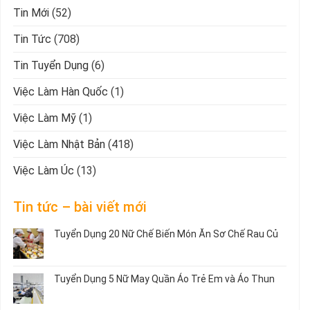
Tin Mới
(52)
Tin Tức
(708)
Tin Tuyển Dụng
(6)
Việc Làm Hàn Quốc
(1)
Việc Làm Mỹ
(1)
Việc Làm Nhật Bản
(418)
Việc Làm Úc
(13)
Tin tức – bài viết mới
Tuyển Dụng 20 Nữ Chế Biến Món Ăn Sơ Chế Rau Củ
Không
có
bình
Tuyển Dụng 5 Nữ May Quần Áo Trẻ Em và Áo Thun
luận
ở
Không
Tuyển
có