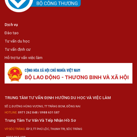
Dịch vụ
Đào tạo
Tư vấn du học
Tư vấn định cư
Hỗ trợ tư vấn việc làm
TRUNG TÂM TƯ VẤN ĐỊNH HƯỚNG DU HỌC VÀ VIỆC LÀM
SỐ 2, ĐƯỜNG HÙNG VƯƠNG, TT TRẢNG BOM, ĐỒNG NAI
HOTLINE:
0971 262 848 / 0988 631 587
Trung Tâm Tư Vấn Và Tiếp Nhận Hồ Sơ
VP SÓC TRĂNG:
ẤP 3, TT PHÚ LỘC, THẠNH TRỊ, SÓC TRĂNG