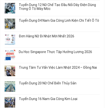
Dụng
bình
Tuyển Dụng 12 Nữ Chế Tạo Đầu Nối Dây Điện Dùng
20
luận
Trong Ô Tô Máy Móc
Nữ
ở
Chế
Tuyển
Không
Biến
Dụng
có
Tuyển Dụng 04 Nam Gia Công Linh Kiện Chi Tiết Ô Tô
Món
5
bình
Ăn
Nữ
luận
Không
Sơ
May
ở
có
Chế
Quần
Tuyển
bình
Rau
Đơn Hàng Nữ Đi Nhật Mới Nhất 2026
Áo
Dụng
luận
Củ
Trẻ
12
ở
Không
Em
Nữ
Tuyển
có
và
Chế
Dụng
bình
Áo
Du Học Singapore Thực Tập Hưởng Lương 2026
Tạo
04
luận
Thun
Đầu
Nam
ở
Không
Nối
Gia
Đơn
có
Dây
Công
Hàng
bình
Điện
Trung Tâm Tư Vấn Việc Làm Nhật 2024 – Đồng Nai
Linh
Nữ
luận
Dùng
Kiện
Đi
ở
Không
Trong
Chi
Nhật
Du
có
Ô
Tiết
Mới
Học
bình
Tô
Ô
Tuyển Dụng 20 Nữ Chế Biến Thủy Sản
Nhất
Singapore
luận
Máy
Tô
2026
Thực
ở
Không
Móc
Tập
Trung
có
Hưởng
Tâm
bình
Tuyển Dụng 16 Nam Gia Công Kim Loại
Lương
Tư
luận
2026
Vấn
ở
Không
Việc
Tuyển
có