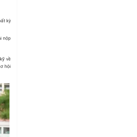
ất kỳ
i nộp
 kỹ về
ơ hội