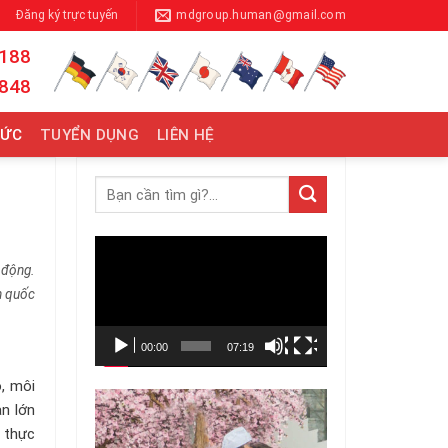
Đăng ký trực tuyến
mdgroup.human@gmail.com
 188
 848
TỨC
TUYỂN DỤNG
LIÊN HỆ
Trình
chơi
 động.
Video
ên quốc
00:00
07:19
, môi
ản lớn
n thực