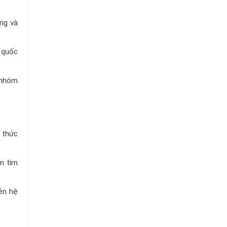
Chuỗi
Siêu
Thị
ung và
Tiện
Lợi
 quốc
 nhóm
 thức
n tìm
iên hệ