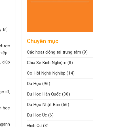
y tế,…
Chuyên mục
à được
Các hoạt động tại trung tâm
(9)
hiệp.
… giúp
Chia Sẻ Kinh Nghiệm
(8)
Cơ Hội Nghề Nghiệp
(14)
Du Học
(96)
ạc sĩ,
Du Học Hàn Quốc
(30)
Du Học Nhật Bản
(56)
ch học
Du Học Úc
(6)
ngành
Định Cư
(8)