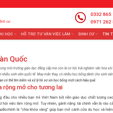
0332 865
0971 262
định cư
DU HỌC
HỖ TRỢ TƯ VẤN VIỆC LÀM
ĐỊNH CƯ
TIN 
Hàn Quốc
rong môi trường giáo dục đẳng cấp mà còn là cơ hội trải nghiệm văn hóa sôi
với nhiều sinh viên quốc tế. May mắn thay, có nhiều học bổng dành cho sinh vi
ạn có thể tìm kiếm và xử lý hồ sơ xin học bổng một cách hiệu quả:
 rộng mở cho tương lai
g đầu cho nhiều bạn trẻ Việt Nam bởi nền giáo dục chất lượng cao
ơ hội việc làm rộng mở. Tuy nhiên, gánh nặng tài chính vẫn là rào c
Quốc
chính là “chìa khóa vàng” giúp bạn mở cánh cửa du học và hiệ