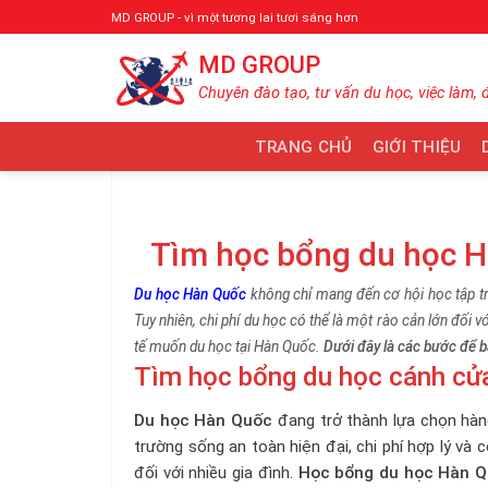
Bỏ
MD GROUP - vì một tương lai tươi sáng hơn
qua
MD GROUP
nội
dung
Chuyên đào tạo, tư vấn du học, việc làm, 
TRANG CHỦ
GIỚI THIỆU
Tìm học bổng du học 
Du học Hàn Quốc
không chỉ mang đến cơ hội học tập t
Tuy nhiên, chi phí du học có thể là một rào cản lớn đối 
tế muốn du học tại Hàn Quốc.
Dưới đây là các bước để b
Tìm học bổng du học cánh cửa
Du học Hàn Quốc
đang trở thành lựa chọn hàn
trường sống an toàn hiện đại, chi phí hợp lý và c
đối với nhiều gia đình.
Học bổng du học Hàn 