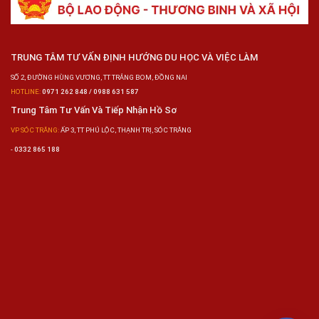
TRUNG TÂM TƯ VẤN ĐỊNH HƯỚNG DU HỌC VÀ VIỆC LÀM
SỐ 2, ĐƯỜNG HÙNG VƯƠNG, TT TRẢNG BOM, ĐỒNG NAI
HOTLINE:
0971 262 848 / 0988 631 587
Trung Tâm Tư Vấn Và Tiếp Nhận Hồ Sơ
VP SÓC TRĂNG:
ẤP 3, TT PHÚ LỘC, THẠNH TRỊ, SÓC TRĂNG
-
0332 865 188