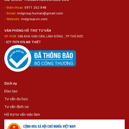
Sashimi
Trong
- Điện thoại:
0971 262 848
Chuỗi
- Email:
mdgroup.human@gmail.com
Siêu
Thị
- Website:
mdgroup-vn.com
Tiện
Lợi
VĂN PHÒNG HỖ TRỢ TƯ VẤN
VP HCM:
586 KHA VẠN CÂN, LINH ĐÔNG , TP THỦ ĐỨC
-
077 7979 976 MR THIẾT
Dịch vụ
Đào tạo
Tư vấn du học
Tư vấn định cư
Hỗ trợ tư vấn việc làm