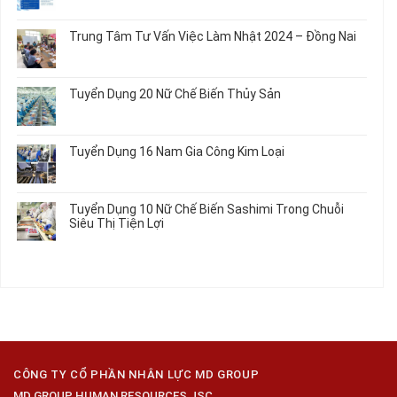
Nối
Gia
Đơn
có
Dây
Công
Hàng
bình
Điện
Trung Tâm Tư Vấn Việc Làm Nhật 2024 – Đồng Nai
Linh
Nữ
luận
Dùng
Kiện
Đi
ở
Không
Trong
Chi
Nhật
Du
có
Ô
Tiết
Mới
Học
bình
Tô
Ô
Tuyển Dụng 20 Nữ Chế Biến Thủy Sản
Nhất
Singapore
luận
Máy
Tô
2026
Thực
ở
Không
Móc
Tập
Trung
có
Hưởng
Tâm
bình
Tuyển Dụng 16 Nam Gia Công Kim Loại
Lương
Tư
luận
2026
Vấn
ở
Không
Việc
Tuyển
có
Làm
Dụng
bình
Tuyển Dụng 10 Nữ Chế Biến Sashimi Trong Chuỗi
Nhật
20
luận
Siêu Thị Tiện Lợi
2024
Nữ
ở
–
Chế
Tuyển
Không
Đồng
Biến
Dụng
có
Nai
Thủy
16
bình
Sản
Nam
luận
Gia
ở
Công
Tuyển
Kim
Dụng
Loại
10
Nữ
Chế
CÔNG TY CỔ PHẦN NHÂN LỰC MD GROUP
Biến
MD GROUP HUMAN RESOURCES JSC