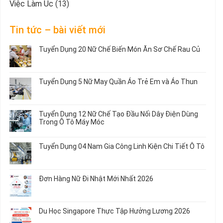
Việc Làm Úc
(13)
Tin tức – bài viết mới
Tuyển Dụng 20 Nữ Chế Biến Món Ăn Sơ Chế Rau Củ
Không
có
bình
Tuyển Dụng 5 Nữ May Quần Áo Trẻ Em và Áo Thun
luận
ở
Không
Tuyển
có
Dụng
bình
Tuyển Dụng 12 Nữ Chế Tạo Đầu Nối Dây Điện Dùng
20
luận
Trong Ô Tô Máy Móc
Nữ
ở
Chế
Tuyển
Không
Biến
Dụng
có
Tuyển Dụng 04 Nam Gia Công Linh Kiện Chi Tiết Ô Tô
Món
5
bình
Ăn
Nữ
luận
Không
Sơ
May
ở
có
Chế
Quần
Tuyển
bình
Rau
Đơn Hàng Nữ Đi Nhật Mới Nhất 2026
Áo
Dụng
luận
Củ
Trẻ
12
ở
Không
Em
Nữ
Tuyển
có
và
Chế
Dụng
bình
Áo
Du Học Singapore Thực Tập Hưởng Lương 2026
Tạo
04
luận
Thun
Đầu
Nam
ở
Không