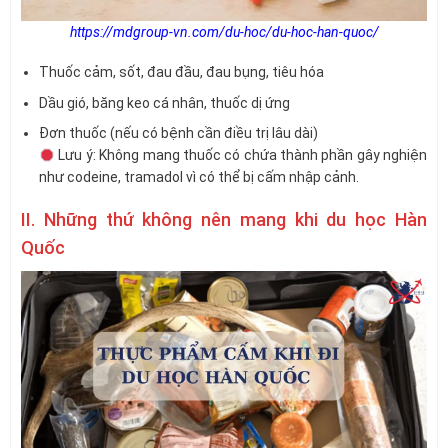
https://mdgroup-vn.com/du-hoc/du-hoc-han-quoc/
Thuốc cảm, sốt, đau đầu, đau bụng, tiêu hóa
Dầu gió, băng keo cá nhân, thuốc dị ứng
Đơn thuốc (nếu có bệnh cần điều trị lâu dài)
Lưu ý: Không mang thuốc có chứa thành phần gây nghiện
như codeine, tramadol vì có thể bị cấm nhập cảnh.
II. Những thứ không nên mang khi du học Hàn
Quốc