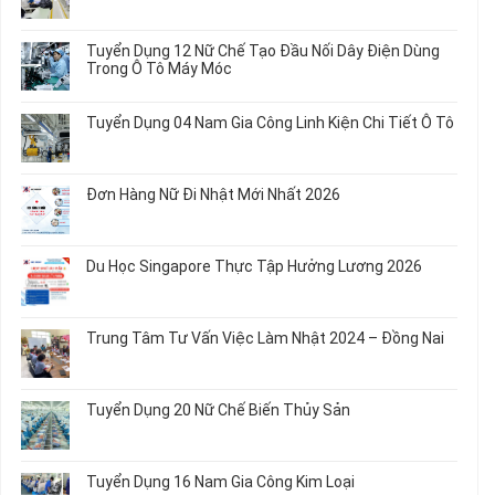
ở
Không
Tuyển
có
Dụng
bình
Tuyển Dụng 12 Nữ Chế Tạo Đầu Nối Dây Điện Dùng
20
luận
Trong Ô Tô Máy Móc
Nữ
ở
Chế
Tuyển
Không
Biến
Dụng
có
Tuyển Dụng 04 Nam Gia Công Linh Kiện Chi Tiết Ô Tô
Món
5
bình
Ăn
Nữ
luận
Không
Sơ
May
ở
có
Chế
Quần
Tuyển
bình
Rau
Đơn Hàng Nữ Đi Nhật Mới Nhất 2026
Áo
Dụng
luận
Củ
Trẻ
12
ở
Không
Em
Nữ
Tuyển
có
và
Chế
Dụng
bình
Áo
Du Học Singapore Thực Tập Hưởng Lương 2026
Tạo
04
luận
Thun
Đầu
Nam
ở
Không
Nối
Gia
Đơn
có
Dây
Công
Hàng
bình
Điện
Trung Tâm Tư Vấn Việc Làm Nhật 2024 – Đồng Nai
Linh
Nữ
luận
Dùng
Kiện
Đi
ở
Không
Trong
Chi
Nhật
Du
có
Ô
Tiết
Mới
Học
bình
Tô
Ô
Tuyển Dụng 20 Nữ Chế Biến Thủy Sản
Nhất
Singapore
luận
Máy
Tô
2026
Thực
ở
Không
Móc
Tập
Trung
có
Hưởng
Tâm
bình
Tuyển Dụng 16 Nam Gia Công Kim Loại
Lương
Tư
luận