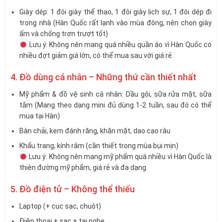
Giày dép: 1 đôi giày thể thao, 1 đôi giày lịch sự, 1 đôi dép đi
trong nhà (Hàn Quốc rất lạnh vào mùa đông, nên chọn giày
ấm và chống trơn trượt tốt)
Lưu ý: Không nên mang quá nhiều quần áo vì Hàn Quốc có
nhiều đợt giảm giá lớn, có thể mua sau với giá rẻ.
4. Đồ dùng cá nhân – Những thứ cần thiết nhất
Mỹ phẩm & đồ vệ sinh cá nhân: Dầu gội, sữa rửa mặt, sữa
tắm (Mang theo dạng mini đủ dùng 1-2 tuần, sau đó có thể
mua tại Hàn)
Bàn chải, kem đánh răng, khăn mặt, dao cạo râu
Khẩu trang, kính râm (cần thiết trong mùa bụi mịn)
Lưu ý: Không nên mang mỹ phẩm quá nhiều vì Hàn Quốc là
thiên đường mỹ phẩm, giá rẻ và đa dạng.
5. Đồ điện tử – Không thể thiếu
Laptop (+ cục sạc, chuột)
Điện thoại + sạc + tai nghe