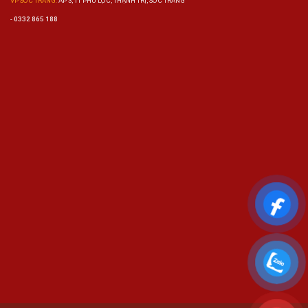
VP SÓC TRĂNG:
ẤP 3, TT PHÚ LỘC, THẠNH TRỊ, SÓC TRĂNG
-
0332 865 188