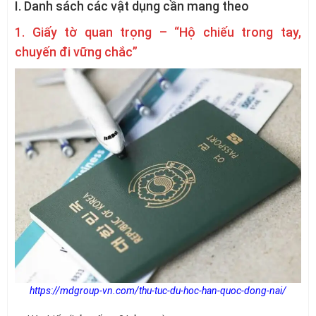
I. Danh sách các vật dụng cần mang theo
1. Giấy tờ quan trọng – “Hộ chiếu trong tay,
chuyến đi vững chắc”
https://mdgroup-vn.com/thu-tuc-du-hoc-han-quoc-dong-nai/