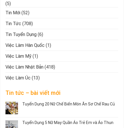
(5)
Tin Mới
(52)
Tin Tức
(708)
Tin Tuyển Dụng
(6)
Việc Làm Hàn Quốc
(1)
Việc Làm Mỹ
(1)
Việc Làm Nhật Bản
(418)
Việc Làm Úc
(13)
Tin tức – bài viết mới
Tuyển Dụng 20 Nữ Chế Biến Món Ăn Sơ Chế Rau Củ
Không
có
bình
Tuyển Dụng 5 Nữ May Quần Áo Trẻ Em và Áo Thun
luận