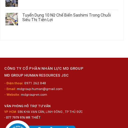
2026
Vấn
ở
Không
Việc
Tuyển
có
Làm
Dụng
bình
Tuyển Dụng 10 Nữ Chế Biến Sashimi Trong Chuỗi
Nhật
20
luận
Siêu Thị Tiện Lợi
2024
Nữ
ở
–
Chế
Tuyển
Không
Đồng
Biến
Dụng
có
Nai
Thủy
16
bình
Sản
Nam
luận
Gia
ở
Công
Tuyển
Kim
Dụng
Loại
10
Nữ
Chế
CÔNG TY CỔ PHẦN NHÂN LỰC MD GROUP
Biến
MD GROUP HUMAN RESOURCES JSC
Sashimi
Trong
- Điện thoại:
0971 262 848
Chuỗi
- Email:
mdgroup.human@gmail.com
Siêu
Thị
- Website:
mdgroup-vn.com
Tiện
Lợi
VĂN PHÒNG HỖ TRỢ TƯ VẤN
VP HCM:
586 KHA VẠN CÂN, LINH ĐÔNG , TP THỦ ĐỨC
-
077 7979 976 MR THIẾT