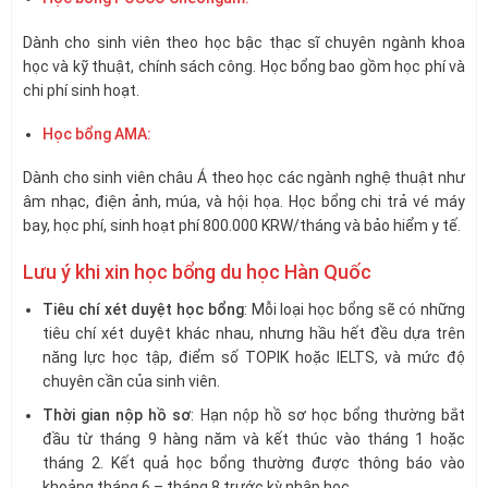
Dành cho sinh viên theo học bậc thạc sĩ chuyên ngành khoa
học và kỹ thuật, chính sách công. Học bổng bao gồm học phí và
chi phí sinh hoạt.
Học bổng AMA:
Dành cho sinh viên châu Á theo học các ngành nghệ thuật như
âm nhạc, điện ảnh, múa, và hội họa. Học bổng chi trả vé máy
bay, học phí, sinh hoạt phí 800.000 KRW/tháng và bảo hiểm y tế.
Lưu ý khi xin học bổng du học Hàn Quốc
Tiêu chí xét duyệt học bổng
: Mỗi loại học bổng sẽ có những
tiêu chí xét duyệt khác nhau, nhưng hầu hết đều dựa trên
năng lực học tập, điểm số TOPIK hoặc IELTS, và mức độ
chuyên cần của sinh viên.
Thời gian nộp hồ sơ
: Hạn nộp hồ sơ học bổng thường bắt
đầu từ tháng 9 hàng năm và kết thúc vào tháng 1 hoặc
tháng 2. Kết quả học bổng thường được thông báo vào
khoảng tháng 6 – tháng 8 trước kỳ nhập học.