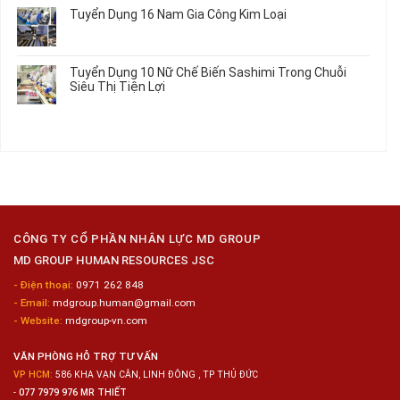
Hưởng
Tâm
bình
Tuyển Dụng 16 Nam Gia Công Kim Loại
Lương
Tư
luận
2026
Vấn
ở
Không
Việc
Tuyển
có
Làm
Dụng
bình
Tuyển Dụng 10 Nữ Chế Biến Sashimi Trong Chuỗi
Nhật
20
luận
Siêu Thị Tiện Lợi
2024
Nữ
ở
–
Chế
Tuyển
Không
Đồng
Biến
Dụng
có
Nai
Thủy
16
bình
Sản
Nam
luận
Gia
ở
Công
Tuyển
Kim
Dụng
Loại
10
Nữ
Chế
CÔNG TY CỔ PHẦN NHÂN LỰC MD GROUP
Biến
MD GROUP HUMAN RESOURCES JSC
Sashimi
Trong
- Điện thoại:
0971 262 848
Chuỗi
- Email:
mdgroup.human@gmail.com
Siêu
Thị
- Website:
mdgroup-vn.com
Tiện
Lợi
VĂN PHÒNG HỖ TRỢ TƯ VẤN
VP HCM:
586 KHA VẠN CÂN, LINH ĐÔNG , TP THỦ ĐỨC
-
077 7979 976 MR THIẾT