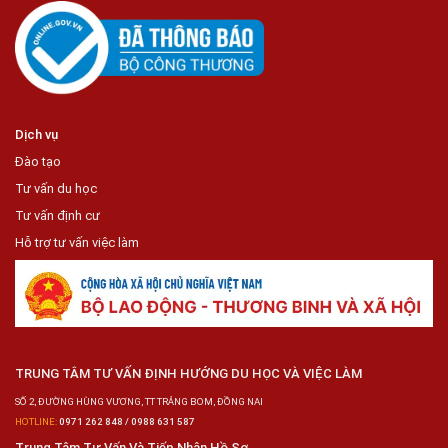
Dịch vụ
Đào tạo
Tư vấn du học
Tư vấn định cư
Hỗ trợ tư vấn việc làm
TRUNG TÂM TƯ VẤN ĐỊNH HƯỚNG DU HỌC VÀ VIỆC LÀM
SỐ 2, ĐƯỜNG HÙNG VƯƠNG, TT TRẢNG BOM, ĐỒNG NAI
HOTLINE:
0971 262 848 / 0988 631 587
Trung Tâm Tư Vấn Và Tiếp Nhận Hồ Sơ