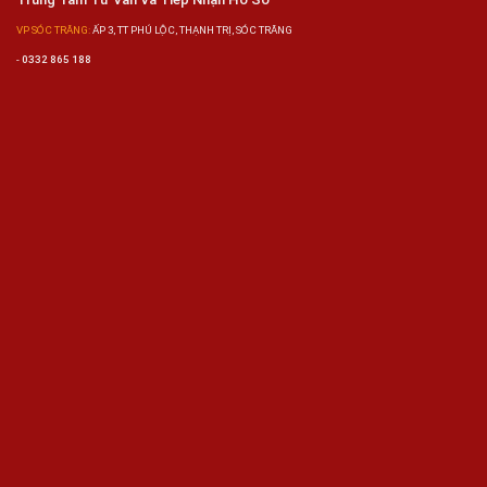
VP SÓC TRĂNG:
ẤP 3, TT PHÚ LỘC, THẠNH TRỊ, SÓC TRĂNG
-
0332 865 188