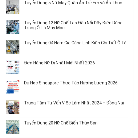
Tuyển Dụng 5 Nữ May Quần Áo Trẻ Em và Áo Thun
luận
ở
Không
Tuyển
có
Dụng
bình
Tuyển Dụng 12 Nữ Chế Tạo Đầu Nối Dây Điện Dùng
20
luận
Trong Ô Tô Máy Móc
Nữ
ở
Chế
Tuyển
Không
Biến
Dụng
có
Tuyển Dụng 04 Nam Gia Công Linh Kiện Chi Tiết Ô Tô
Món
5
bình
Ăn
Nữ
luận
Không
Sơ
May
ở
có
Chế
Quần
Tuyển
bình
Rau
Đơn Hàng Nữ Đi Nhật Mới Nhất 2026
Áo
Dụng
luận
Củ
Trẻ
12
ở
Không
Em
Nữ
Tuyển
có
và
Chế
Dụng
bình
Áo
Du Học Singapore Thực Tập Hưởng Lương 2026
Tạo
04
luận
Thun
Đầu
Nam
ở
Không
Nối
Gia
Đơn
có
Dây
Công
Hàng
bình
Điện
Trung Tâm Tư Vấn Việc Làm Nhật 2024 – Đồng Nai
Linh
Nữ
luận
Dùng
Kiện
Đi
ở
Không
Trong
Chi
Nhật
Du
có
Ô
Tiết
Mới
Học
bình
Tô
Ô
Tuyển Dụng 20 Nữ Chế Biến Thủy Sản
Nhất
Singapore
luận
Máy
Tô
2026
Thực
ở
Không
Móc
Tập
Trung
có