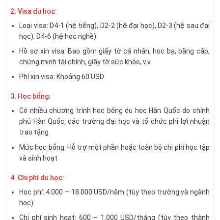
2. Visa du học:
Loại visa: D4-1 (hệ tiếng), D2-2 (hệ đại học), D2-3 (hệ sau đại
học), D4-6 (hệ học nghề)
Hồ sơ xin visa: Bao gồm giấy tờ cá nhân, học bạ, bằng cấp,
chứng minh tài chính, giấy tờ sức khỏe, v.v.
Phí xin visa: Khoảng 60 USD
3. Học bổng:
Có nhiều chương trình học bổng du học Hàn Quốc do chính
phủ Hàn Quốc, các trường đại học và tổ chức phi lợi nhuận
trao tặng
Mức học bổng: Hỗ trợ một phần hoặc toàn bộ chi phí học tập
và sinh hoạt
4. Chi phí du học:
Học phí: 4.000 – 18.000 USD/năm (tùy theo trường và ngành
học)
Chi phí sinh hoạt: 600 – 1.000 USD/tháng (tùy theo thành