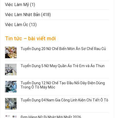
Việc Làm Mỹ
(1)
Việc Làm Nhật Bản
(418)
Việc Làm Úc
(13)
Tin tức – bài viết mới
Tuyển Dụng 20 Nữ Chế Biến Món Ăn Sơ Chế Rau Củ
Không
có
bình
Tuyển Dụng 5 Nữ May Quần Áo Trẻ Em và Áo Thun
luận
ở
Không
Tuyển
có
Dụng
bình
Tuyển Dụng 12 Nữ Chế Tạo Đầu Nối Dây Điện Dùng
20
luận
Trong Ô Tô Máy Móc
Nữ
ở
Chế
Tuyển
Không
Biến
Dụng
có
Tuyển Dụng 04 Nam Gia Công Linh Kiện Chi Tiết Ô Tô
Món
5
bình
Ăn
Nữ
luận
Không
Sơ
May
ở
có
Chế
Quần
Tuyển
bình
Rau
Đơn Hàng Nữ Đi Nhật Mới Nhất 2026
Áo
Dụng