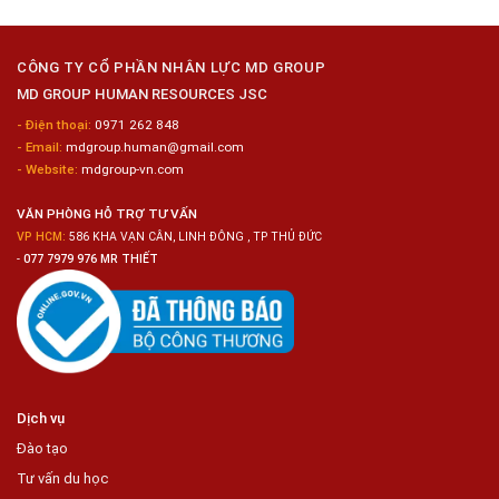
Kim
Dụng
Loại
10
Nữ
Chế
CÔNG TY CỔ PHẦN NHÂN LỰC MD GROUP
Biến
MD GROUP HUMAN RESOURCES JSC
Sashimi
Trong
- Điện thoại:
0971 262 848
Chuỗi
- Email:
mdgroup.human@gmail.com
Siêu
Thị
- Website:
mdgroup-vn.com
Tiện
Lợi
VĂN PHÒNG HỖ TRỢ TƯ VẤN
VP HCM:
586 KHA VẠN CÂN, LINH ĐÔNG , TP THỦ ĐỨC
-
077 7979 976 MR THIẾT
Dịch vụ
Đào tạo
Tư vấn du học