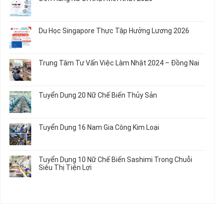
luận
Củ
Trẻ
12
ở
Không
Em
Nữ
Tuyển
có
và
Chế
Dụng
bình
Áo
Du Học Singapore Thực Tập Hưởng Lương 2026
Tạo
04
luận
Thun
Đầu
Nam
ở
Không
Nối
Gia
Đơn
có
Dây
Công
Hàng
bình
Điện
Trung Tâm Tư Vấn Việc Làm Nhật 2024 – Đồng Nai
Linh
Nữ
luận
Dùng
Kiện
Đi
ở
Không
Trong
Chi
Nhật
Du
có
Ô
Tiết
Mới
Học
bình
Tô
Ô
Tuyển Dụng 20 Nữ Chế Biến Thủy Sản
Nhất
Singapore
luận
Máy
Tô
2026
Thực
ở
Không
Móc
Tập
Trung
có
Hưởng
Tâm
bình
Tuyển Dụng 16 Nam Gia Công Kim Loại
Lương
Tư
luận
2026
Vấn
ở
Không
Việc
Tuyển
có
Làm
Dụng
bình
Tuyển Dụng 10 Nữ Chế Biến Sashimi Trong Chuỗi
Nhật
20
luận
Siêu Thị Tiện Lợi
2024
Nữ
ở
–
Chế
Tuyển
Không
Đồng
Biến
Dụng
có
Nai
Thủy
16
bình
Sản
Nam
luận
Gia
ở
Công
Tuyển