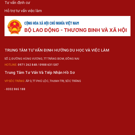
Tư vấn định cư
Hỗ trợ tư vấn việc làm
TRUNG TÂM TƯ VẤN ĐỊNH HƯỚNG DU HỌC VÀ VIỆC LÀM
SỐ 2, ĐƯỜNG HÙNG VƯƠNG, TT TRẢNG BOM, ĐỒNG NAI
HOTLINE:
0971 262 848 / 0988 631 587
Trung Tâm Tư Vấn Và Tiếp Nhận Hồ Sơ
VP SÓC TRĂNG:
ẤP 3, TT PHÚ LỘC, THẠNH TRỊ, SÓC TRĂNG
-
0332 865 188