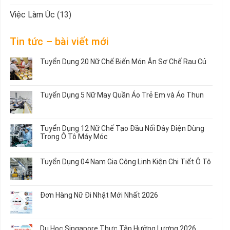
Việc Làm Úc
(13)
Tin tức – bài viết mới
Tuyển Dụng 20 Nữ Chế Biến Món Ăn Sơ Chế Rau Củ
Không
có
bình
Tuyển Dụng 5 Nữ May Quần Áo Trẻ Em và Áo Thun
luận
ở
Không
Tuyển
có
Dụng
bình
Tuyển Dụng 12 Nữ Chế Tạo Đầu Nối Dây Điện Dùng
20
luận
Trong Ô Tô Máy Móc
Nữ
ở
Chế
Tuyển
Không
Biến
Dụng
có
Tuyển Dụng 04 Nam Gia Công Linh Kiện Chi Tiết Ô Tô
Món
5
bình
Ăn
Nữ
luận
Không
Sơ
May
ở
có
Chế
Quần
Tuyển
bình
Rau
Đơn Hàng Nữ Đi Nhật Mới Nhất 2026
Áo
Dụng
luận
Củ
Trẻ
12
ở
Không
Em
Nữ
Tuyển
có
và
Chế
Dụng
bình
Áo
Du Học Singapore Thực Tập Hưởng Lương 2026
Tạo
04