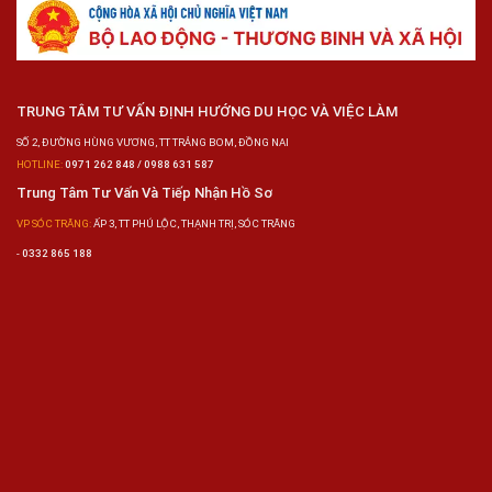
TRUNG TÂM TƯ VẤN ĐỊNH HƯỚNG DU HỌC VÀ VIỆC LÀM
SỐ 2, ĐƯỜNG HÙNG VƯƠNG, TT TRẢNG BOM, ĐỒNG NAI
HOTLINE:
0971 262 848 / 0988 631 587
Trung Tâm Tư Vấn Và Tiếp Nhận Hồ Sơ
VP SÓC TRĂNG:
ẤP 3, TT PHÚ LỘC, THẠNH TRỊ, SÓC TRĂNG
-
0332 865 188