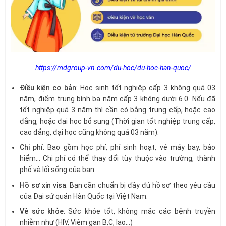
https://mdgroup-vn.com/du-hoc/du-hoc-han-quoc/
Điều kiện cơ bản
: Học sinh tốt nghiệp cấp 3 không quá 03
năm, điểm trung bình ba năm cấp 3 không dưới 6.0. Nếu đã
tốt nghiệp quá 3 năm thì cần có bằng trung cấp, hoặc cao
đẳng, hoặc đại học bổ sung (Thời gian tốt nghiệp trung cấp,
cao đẳng, đại học cũng không quá 03 năm).
Chi phí
: Bao gồm học phí, phí sinh hoạt, vé máy bay, bảo
hiểm… Chi phí có thể thay đổi tùy thuộc vào trường, thành
phố và lối sống của bạn.
Hồ sơ xin visa
: Bạn cần chuẩn bị đầy đủ hồ sơ theo yêu cầu
của Đại sứ quán Hàn Quốc tại Việt Nam.
Về sức khỏe
: Sức khỏe tốt, không mắc các bệnh truyền
nhiễm như (HIV, Viêm gan B,C, lao…)