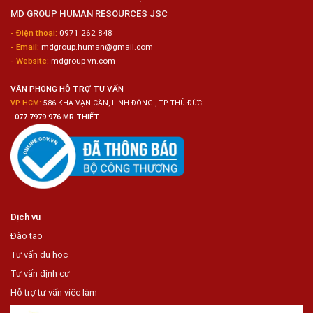
Biến
MD GROUP HUMAN RESOURCES JSC
Sashimi
Trong
- Điện thoại:
0971 262 848
Chuỗi
- Email:
mdgroup.human@gmail.com
Siêu
Thị
- Website:
mdgroup-vn.com
Tiện
Lợi
VĂN PHÒNG HỖ TRỢ TƯ VẤN
VP HCM:
586 KHA VẠN CÂN, LINH ĐÔNG , TP THỦ ĐỨC
-
077 7979 976 MR THIẾT
Dịch vụ
Đào tạo
Tư vấn du học
Tư vấn định cư
Hỗ trợ tư vấn việc làm