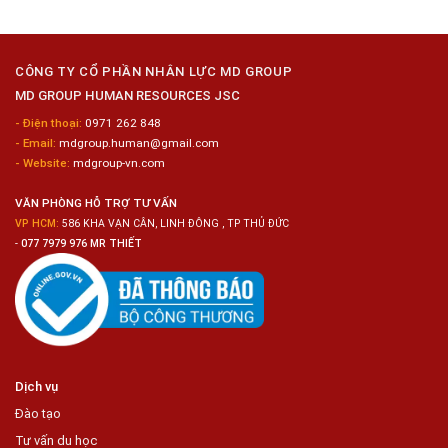
Công
Tuyển
Kim
Dụng
Loại
10
Nữ
Chế
CÔNG TY CỔ PHẦN NHÂN LỰC MD GROUP
Biến
MD GROUP HUMAN RESOURCES JSC
Sashimi
Trong
- Điện thoại:
0971 262 848
Chuỗi
- Email:
mdgroup.human@gmail.com
Siêu
Thị
- Website:
mdgroup-vn.com
Tiện
Lợi
VĂN PHÒNG HỖ TRỢ TƯ VẤN
VP HCM:
586 KHA VẠN CÂN, LINH ĐÔNG , TP THỦ ĐỨC
-
077 7979 976 MR THIẾT
Dịch vụ
Đào tạo
Tư vấn du học