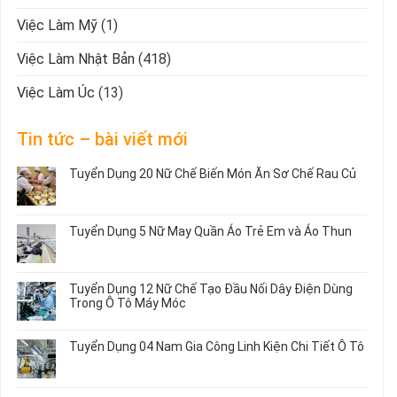
Việc Làm Mỹ
(1)
Việc Làm Nhật Bản
(418)
Việc Làm Úc
(13)
Tin tức – bài viết mới
Tuyển Dụng 20 Nữ Chế Biến Món Ăn Sơ Chế Rau Củ
Không
có
bình
Tuyển Dụng 5 Nữ May Quần Áo Trẻ Em và Áo Thun
luận
ở
Không
Tuyển
có
Dụng
bình
Tuyển Dụng 12 Nữ Chế Tạo Đầu Nối Dây Điện Dùng
20
luận
Trong Ô Tô Máy Móc
Nữ
ở
Chế
Tuyển
Không
Biến
Dụng
có
Tuyển Dụng 04 Nam Gia Công Linh Kiện Chi Tiết Ô Tô
Món
5
bình
Ăn
Nữ
luận
Không
Sơ
May
ở
có
Chế
Quần
Tuyển
bình