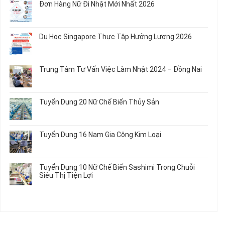
Rau
Đơn Hàng Nữ Đi Nhật Mới Nhất 2026
Áo
Dụng
luận
Củ
Trẻ
12
ở
Không
Em
Nữ
Tuyển
có
và
Chế
Dụng
bình
Áo
Du Học Singapore Thực Tập Hưởng Lương 2026
Tạo
04
luận
Thun
Đầu
Nam
ở
Không
Nối
Gia
Đơn
có
Dây
Công
Hàng
bình
Điện
Trung Tâm Tư Vấn Việc Làm Nhật 2024 – Đồng Nai
Linh
Nữ
luận
Dùng
Kiện
Đi
ở
Không
Trong
Chi
Nhật
Du
có
Ô
Tiết
Mới
Học
bình
Tô
Ô
Tuyển Dụng 20 Nữ Chế Biến Thủy Sản
Nhất
Singapore
luận
Máy
Tô
2026
Thực
ở
Không
Móc
Tập
Trung
có
Hưởng
Tâm
bình
Tuyển Dụng 16 Nam Gia Công Kim Loại
Lương
Tư
luận
2026
Vấn
ở
Không
Việc
Tuyển
có
Làm
Dụng
bình
Tuyển Dụng 10 Nữ Chế Biến Sashimi Trong Chuỗi
Nhật
20
luận
Siêu Thị Tiện Lợi
2024
Nữ
ở
–
Chế
Tuyển
Không
Đồng
Biến
Dụng
có
Nai
Thủy
16
bình
Sản
Nam
luận
Gia
ở