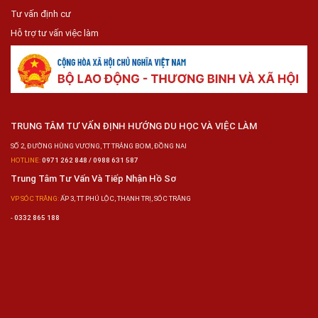
Tư vấn định cư
Hỗ trợ tư vấn việc làm
TRUNG TÂM TƯ VẤN ĐỊNH HƯỚNG DU HỌC VÀ VIỆC LÀM
SỐ 2, ĐƯỜNG HÙNG VƯƠNG, TT TRẢNG BOM, ĐỒNG NAI
HOTLINE:
0971 262 848 / 0988 631 587
Trung Tâm Tư Vấn Và Tiếp Nhận Hồ Sơ
VP SÓC TRĂNG:
ẤP 3, TT PHÚ LỘC, THẠNH TRỊ, SÓC TRĂNG
-
0332 865 188