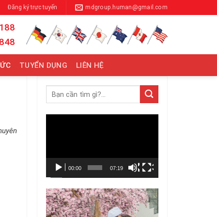
Đăng ký trực tuyến
mdgroup.human@gmail.com
 188
 848
TỨC
TUYỂN DỤNG
LIÊN HỆ
Trình
huyên
chơi
Video
00:00
07:19