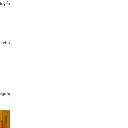
Chuỗi
tuyển
Siêu
Thị
Tiện
Lợi
ớn cho
 Người