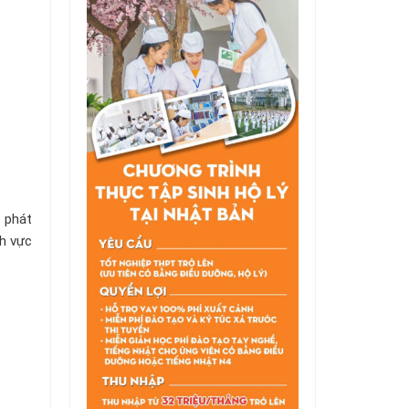
 phát
nh vực