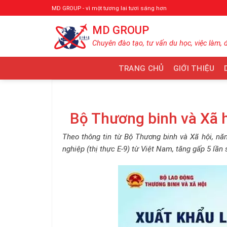
Bỏ
MD GROUP - vì một tương lai tươi sáng hơn
qua
MD GROUP
nội
dung
Chuyên đào tạo, tư vấn du học, việc làm, 
TRANG CHỦ
GIỚI THIỆU
Bộ Thương binh và Xã 
Theo thông tin từ Bộ Thương binh và Xã hội, n
nghiệp (thị thực E-9) từ Việt Nam, tăng gấp 5 lần