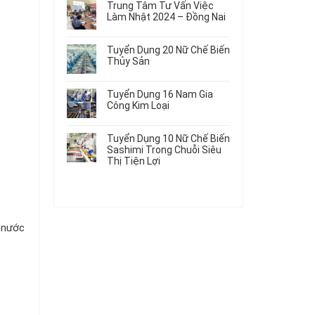
Gia
Điện
Trung Tâm Tư Vấn Việc
Hàng
bình
Công
Dùng
Làm Nhật 2024 – Đồng Nai
Nữ
luận
Linh
Trong
ở
Không
Đi
Kiện
Ô
Du
có
Nhật
Chi
Tuyển Dụng 20 Nữ Chế Biến
Tô
Học
bình
Mới
Tiết
Thủy Sản
Máy
Singapore
luận
Nhất
Ô
Móc
ở
Không
Thực
2026
Tô
Trung
có
Tập
Tuyển Dụng 16 Nam Gia
Tâm
bình
Hưởng
Công Kim Loại
Tư
luận
Lương
ở
Không
Vấn
2026
Tuyển
có
Việc
Tuyển Dụng 10 Nữ Chế Biến
Dụng
bình
Làm
Sashimi Trong Chuỗi Siêu
20
luận
Nhật
Thị Tiện Lợi
ở
Nữ
2024
Tuyển
Không
Chế
–
Dụng
có
Biến
Đồng
16
bình
Thủy
Nai
Nam
luận
Sản
ở
Gia
 nước
Tuyển
Công
Dụng
Kim
10
Loại
Nữ
Chế
Biến
Sashimi
Trong