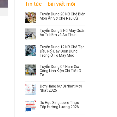
Tin tức – bài viết mới
Tuyển Dụng 20 Nữ Chế Biến
Món Ăn Sơ Chế Rau Củ
Không
có
Tuyển Dụng 5 Nữ May Quần
bình
Áo Trẻ Em và Áo Thun
luận
ở
Không
Tuyển
có
Tuyển Dụng 12 Nữ Chế Tạo
Dụng
bình
Đầu Nối Dây Điện Dùng
20
luận
Trong Ô Tô Máy Móc
ở
Nữ
Tuyển
Không
Chế
Dụng
có
Biến
Tuyển Dụng 04 Nam Gia
5
bình
Món
Công Linh Kiện Chi Tiết Ô
Nữ
luận
Ăn
Tô
ở
May
Sơ
Không
Tuyển
Quần
Chế
có
Dụng
Áo
Rau
Đơn Hàng Nữ Đi Nhật Mới
bình
12
Trẻ
Củ
Nhất 2026
luận
Nữ
Em
Không
ở
Chế
và
có
Tuyển
Tạo
Áo
Du Học Singapore Thực
bình
Dụng
Đầu
Thun
Tập Hưởng Lương 2026
luận
04
Nối
ở
Không
Nam
Dây
Đơn
có