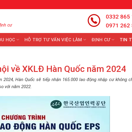
0332 865
0971 262
định cư
DU HỌC
HỖ TRỢ TƯ VẤN VIỆC LÀM
ĐỊNH CƯ
TIN 
hội về XKLĐ Hàn Quốc năm 2024
ăm 2024, Hàn Quốc sẽ tiếp nhận 165.000 lao động nhập cư không c
 so với năm 2022.