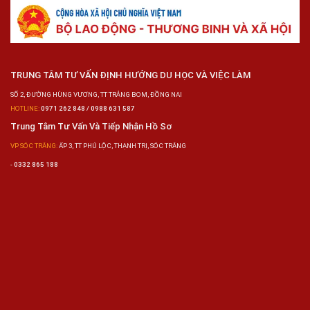
TRUNG TÂM TƯ VẤN ĐỊNH HƯỚNG DU HỌC VÀ VIỆC LÀM
SỐ 2, ĐƯỜNG HÙNG VƯƠNG, TT TRẢNG BOM, ĐỒNG NAI
HOTLINE:
0971 262 848 / 0988 631 587
Trung Tâm Tư Vấn Và Tiếp Nhận Hồ Sơ
VP SÓC TRĂNG:
ẤP 3, TT PHÚ LỘC, THẠNH TRỊ, SÓC TRĂNG
-
0332 865 188