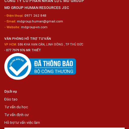
CÔNG TY CỔ PHẦN NHÂN LỰC MD GROUP
Bảo
MD GROUP HUMAN RESOURCES JSC
Dưỡng
Ô
- Điện thoại:
0971 262 848
Tô
- Email:
mdgroup.human@gmail.com
- Website:
mdgroup-vn.com
VĂN PHÒNG HỖ TRỢ TƯ VẤN
VP HCM:
586 KHA VẠN CÂN, LINH ĐÔNG , TP THỦ ĐỨC
-
077 7979 976 MR THIẾT
Dịch vụ
Đào tạo
Tư vấn du học
Tư vấn định cư
Hỗ trợ tư vấn việc làm