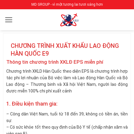
Bỏ
MD GROUP - vì một tương lai tươi sáng hơn
qua
nội
dung
CHƯƠNG TRÌNH XUẤT KHẨU LAO ĐỘNG
HÀN QUỐC E9
Thông tin chương trình XKLĐ EPS miễn phí
Chương trình XKLD Hàn Quốc theo diện EPS là chương trình hợp
tác phi lợi nhuận của Bộ việc làm và Lao động Hàn Quốc và Bộ
Lao động – Thương binh và Xã hội Việt Nam, người lao động
được miễn 100% chi phí xuất cảnh
1. Điều kiện tham gia:
– Công dân Việt Nam, tuổi từ 18 đến 39, không có tiền án, tiền
sự.
– Có sức khỏe tốt theo quy định của Bộ Y tế (chấp nhận xăm và
viên gan B).