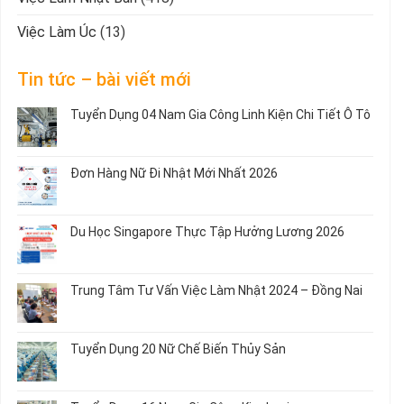
Việc Làm Úc
(13)
Tin tức – bài viết mới
Tuyển Dụng 04 Nam Gia Công Linh Kiện Chi Tiết Ô Tô
Không
có
bình
Đơn Hàng Nữ Đi Nhật Mới Nhất 2026
luận
ở
Không
Tuyển
có
Dụng
bình
Du Học Singapore Thực Tập Hưởng Lương 2026
04
luận
Nam
ở
Không
Gia
Đơn
có
Công
Hàng
bình
Trung Tâm Tư Vấn Việc Làm Nhật 2024 – Đồng Nai
Linh
Nữ
luận
Kiện
Đi
ở
Không
Chi
Nhật
Du
có
Tiết
Mới
Học
bình
Ô
Tuyển Dụng 20 Nữ Chế Biến Thủy Sản
Nhất
Singapore
luận
Tô
2026
Thực
ở
Không
Tập
Trung
có
Hưởng
Tâm
bình