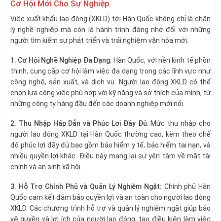
Cơ Hội Mới Cho Sự Nghiệp
Việc xuất khẩu lao động (XKLD) tới Hàn Quốc không chỉ là chân
lý nghề nghiệp mà còn là hành trình đáng nhớ đối với những
người tìm kiếm sự phát triển và trải nghiệm văn hóa mới.
1. Cơ Hội Nghề Nghiệp Đa Dạng:
Hàn Quốc, với nền kinh tế phồn
thịnh, cung cấp cơ hội làm việc đa dạng trong các lĩnh vực như
công nghệ, sản xuất, và dịch vụ. Người lao động XKLD có thể
chọn lựa công việc phù hợp với kỹ năng và sở thích của mình, từ
những công ty hàng đầu đến các doanh nghiệp mới nổi.
2. Thu Nhập Hấp Dẫn và Phúc Lợi Đầy Đủ
: Mức thu nhập cho
người lao động XKLD tại Hàn Quốc thường cao, kèm theo chế
độ phúc lợi đầy đủ bao gồm bảo hiểm y tế, bảo hiểm tai nạn, và
nhiều quyền lợi khác. Điều này mang lại sự yên tâm về mặt tài
chính và an sinh xã hội.
3. Hỗ Trợ Chính Phủ và Quản Lý Nghiêm Ngặt:
Chính phủ Hàn
Quốc cam kết đảm bảo quyền lợi và an toàn cho người lao động
XKLD. Các chương trình hỗ trợ và quản lý nghiêm ngặt giúp bảo
vệ quyền và lợi ích của người lao động, tạo điều kiện làm việc