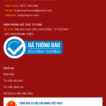
Trong
- Điện thoại:
0971 262 848
Chuỗi
- Email:
mdgroup.human@gmail.com
Siêu
Thị
- Website:
mdgroup-vn.com
Tiện
Lợi
VĂN PHÒNG HỖ TRỢ TƯ VẤN
VP HCM:
586 KHA VẠN CÂN, LINH ĐÔNG , TP THỦ ĐỨC
-
077 7979 976 MR THIẾT
Dịch vụ
Đào tạo
Tư vấn du học
Tư vấn định cư
Hỗ trợ tư vấn việc làm