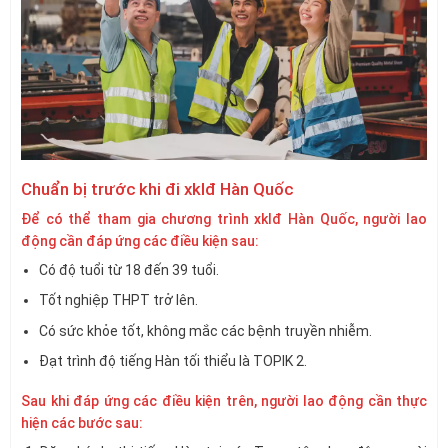
Chuẩn bị trước khi đi xklđ Hàn Quốc
Để có thể tham gia chương trình xklđ Hàn Quốc, người lao
động cần đáp ứng các điều kiện sau:
Có độ tuổi từ 18 đến 39 tuổi.
Tốt nghiệp THPT trở lên.
Có sức khỏe tốt, không mắc các bệnh truyền nhiễm.
Đạt trình độ tiếng Hàn tối thiểu là TOPIK 2.
Sau khi đáp ứng các điều kiện trên, người lao động cần thực
hiện các bước sau: