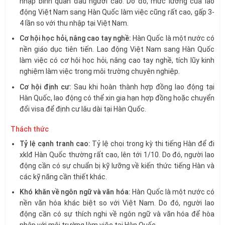
nhập bình quân đầu người cao. Do đó, mức lương của lao
động Việt Nam sang Hàn Quốc làm việc cũng rất cao, gấp 3-
4 lần so với thu nhập tại Việt Nam.
Cơ hội học hỏi, nâng cao tay nghề:
Hàn Quốc là một nước có
nền giáo dục tiên tiến. Lao động Việt Nam sang Hàn Quốc
làm việc có cơ hội học hỏi, nâng cao tay nghề, tích lũy kinh
nghiệm làm việc trong môi trường chuyên nghiệp.
Cơ hội định cư:
Sau khi hoàn thành hợp đồng lao động tại
Hàn Quốc, lao động có thể xin gia hạn hợp đồng hoặc chuyển
đổi visa để định cư lâu dài tại Hàn Quốc.
Thách thức
Tỷ lệ cạnh tranh cao:
Tỷ lệ chọi trong kỳ thi tiếng Hàn để đi
xklđ Hàn Quốc thường rất cao, lên tới 1/10. Do đó, người lao
động cần có sự chuẩn bị kỹ lưỡng về kiến thức tiếng Hàn và
các kỹ năng cần thiết khác.
Khó khăn về ngôn ngữ và văn hóa:
Hàn Quốc là một nước có
nền văn hóa khác biệt so với Việt Nam. Do đó, người lao
động cần có sự thích nghi về ngôn ngữ và văn hóa để hòa