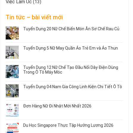
Việc Làm Úc
(13)
Tin tức – bài viết mới
Tuyển Dụng 20 Nữ Chế Biến Món Ăn Sơ Chế Rau Củ
Không
có
bình
Tuyển Dụng 5 Nữ May Quần Áo Trẻ Em và Áo Thun
luận
ở
Không
Tuyển
có
Dụng
bình
Tuyển Dụng 12 Nữ Chế Tạo Đầu Nối Dây Điện Dùng
20
luận
Trong Ô Tô Máy Móc
Nữ
ở
Chế
Tuyển
Không
Biến
Dụng
có
Tuyển Dụng 04 Nam Gia Công Linh Kiện Chi Tiết Ô Tô
Món
5
bình
Ăn
Nữ
luận
Không
Sơ
May
ở
có
Chế
Quần
Tuyển
bình
Rau
Đơn Hàng Nữ Đi Nhật Mới Nhất 2026
Áo
Dụng
luận
Củ
Trẻ
12
ở
Không
Em
Nữ
Tuyển
có
và
Chế
Dụng
bình
Áo
Du Học Singapore Thực Tập Hưởng Lương 2026
Tạo
04
luận
Thun
Đầu
Nam
ở
Không