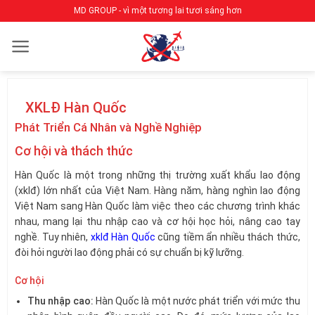
Bỏ
MD GROUP - vì một tương lai tươi sáng hơn
qua
nội
dung
XKLĐ Hàn Quốc
Phát Triển Cá Nhân và Nghề Nghiệp
Cơ hội và thách thức
Hàn Quốc là một trong những thị trường xuất khẩu lao động
(xklđ) lớn nhất của Việt Nam. Hàng năm, hàng nghìn lao động
Việt Nam sang Hàn Quốc làm việc theo các chương trình khác
nhau, mang lại thu nhập cao và cơ hội học hỏi, nâng cao tay
nghề. Tuy nhiên,
xklđ Hàn Quốc
cũng tiềm ẩn nhiều thách thức,
đòi hỏi người lao động phải có sự chuẩn bị kỹ lưỡng.
Cơ hội
Thu nhập cao:
Hàn Quốc là một nước phát triển với mức thu