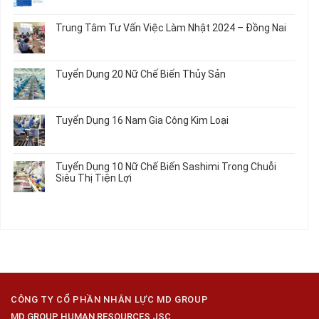
Nối
Gia
Đơn
có
Dây
Công
Hàng
bình
Điện
Trung Tâm Tư Vấn Việc Làm Nhật 2024 – Đồng Nai
Linh
Nữ
luận
Dùng
Kiện
Đi
ở
Không
Trong
Chi
Nhật
Du
có
Ô
Tiết
Mới
Học
bình
Tô
Ô
Tuyển Dụng 20 Nữ Chế Biến Thủy Sản
Nhất
Singapore
luận
Máy
Tô
2026
Thực
ở
Không
Móc
Tập
Trung
có
Hưởng
Tâm
bình
Tuyển Dụng 16 Nam Gia Công Kim Loại
Lương
Tư
luận
2026
Vấn
ở
Không
Việc
Tuyển
có
Làm
Dụng
bình
Tuyển Dụng 10 Nữ Chế Biến Sashimi Trong Chuỗi
Nhật
20
luận
Siêu Thị Tiện Lợi
2024
Nữ
ở
–
Chế
Tuyển
Không
Đồng
Biến
Dụng
có
Nai
Thủy
16
bình
Sản
Nam
luận
Gia
ở
Công
Tuyển
Kim
Dụng
Loại
10
Nữ
Chế
CÔNG TY CỔ PHẦN NHÂN LỰC MD GROUP
Biến
MD GROUP HUMAN RESOURCES JSC
Sashimi