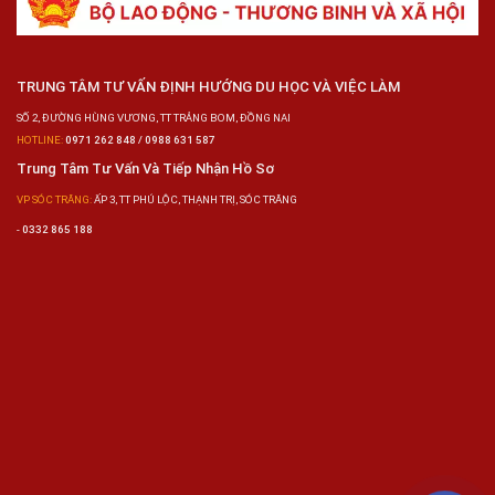
TRUNG TÂM TƯ VẤN ĐỊNH HƯỚNG DU HỌC VÀ VIỆC LÀM
SỐ 2, ĐƯỜNG HÙNG VƯƠNG, TT TRẢNG BOM, ĐỒNG NAI
HOTLINE:
0971 262 848 / 0988 631 587
Trung Tâm Tư Vấn Và Tiếp Nhận Hồ Sơ
VP SÓC TRĂNG:
ẤP 3, TT PHÚ LỘC, THẠNH TRỊ, SÓC TRĂNG
-
0332 865 188