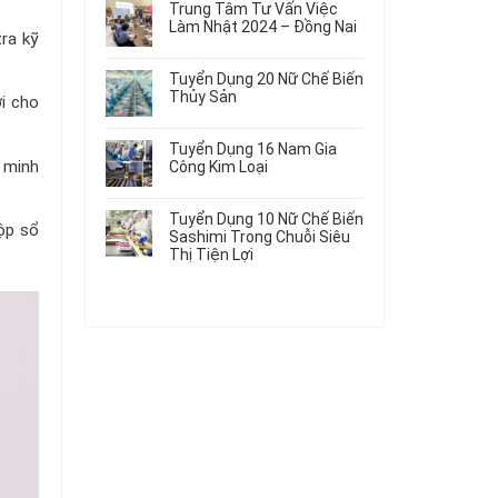
Gia
Điện
Trung Tâm Tư Vấn Việc
Hàng
bình
Công
Dùng
Làm Nhật 2024 – Đồng Nai
Nữ
luận
tra kỹ
Linh
Trong
ở
Không
Đi
Kiện
Ô
Du
có
Nhật
Chi
Tuyển Dụng 20 Nữ Chế Biến
Tô
Học
bình
Mới
Tiết
Thủy Sản
Máy
ời cho
Singapore
luận
Nhất
Ô
Móc
ở
Không
Thực
2026
Tô
Trung
có
Tập
Tuyển Dụng 16 Nam Gia
Tâm
bình
Hưởng
g minh
Công Kim Loại
Tư
luận
Lương
ở
Không
Vấn
2026
Tuyển
có
Việc
Tuyển Dụng 10 Nữ Chế Biến
Dụng
bình
Làm
nộp sổ
Sashimi Trong Chuỗi Siêu
20
luận
Nhật
Thị Tiện Lợi
ở
Nữ
2024
Tuyển
Không
Chế
–
Dụng
có
Biến
Đồng
16
bình
Thủy
Nai
Nam
luận
Sản
ở
Gia
Tuyển
Công
Dụng
Kim
10
Loại
Nữ
Chế
Biến
Sashimi
Trong