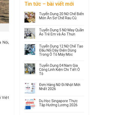
Tin tức – bài viết mới
Tuyển Dụng 20 Nữ Chế Biến
Món Ăn Sơ Chế Rau Củ
Không
có
Tuyển Dụng 5 Nữ May Quần
bình
Áo Trẻ Em và Áo Thun
luận
ở
Không
à Nội,
Tuyển
có
Tuyển Dụng 12 Nữ Chế Tạo
Dụng
bình
Đầu Nối Dây Điện Dùng
20
luận
Trong Ô Tô Máy Móc
ở
Nữ
Tuyển
Không
Chế
Dụng
có
Biến
Tuyển Dụng 04 Nam Gia
5
bình
Món
Công Linh Kiện Chi Tiết Ô
Nữ
luận
Ăn
Tô
ở
May
Sơ
Không
Tuyển
Quần
Chế
có
Dụng
Áo
Rau
Đơn Hàng Nữ Đi Nhật Mới
bình
12
Trẻ
Củ
Nhất 2026
luận
Nữ
Em
Không
ở
Chế
và
i Việt
có
Tuyển
Tạo
Áo
Du Học Singapore Thực
bình
Dụng
Đầu
Thun
Tập Hưởng Lương 2026
luận
04
Nối
ở
Không
Nam
Dây
Đơn
có