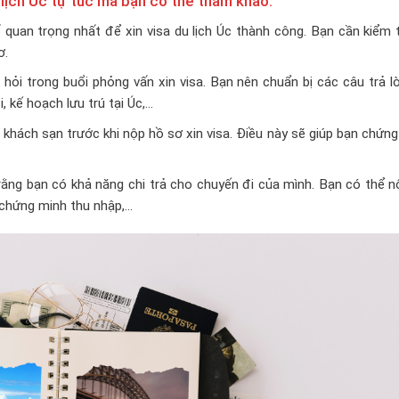
 lịch Úc tự túc mà bạn có thể tham khảo:
 quan trọng nhất để xin visa du lịch Úc thành công. Bạn cần kiểm 
ơ.
 hỏi trong buổi phỏng vấn xin visa. Bạn nên chuẩn bị các câu trả l
 kế hoạch lưu trú tại Úc,…
khách sạn trước khi nộp hồ sơ xin visa. Điều này sẽ giúp bạn chứn
rằng bạn có khả năng chi trả cho chuyến đi của mình. Bạn có thể 
ờ chứng minh thu nhập,…