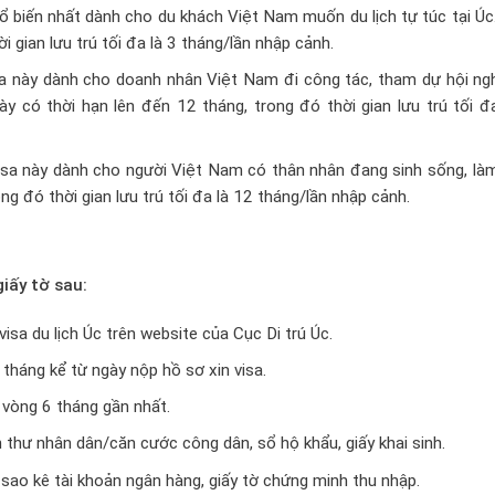
hổ biến nhất dành cho du khách Việt Nam muốn du lịch tự túc tại Úc
i gian lưu trú tối đa là 3 tháng/lần nhập cảnh.
a này dành cho doanh nhân Việt Nam đi công tác, tham dự hội nghị
ày có thời hạn lên đến 12 tháng, trong đó thời gian lưu trú tối đ
isa này dành cho người Việt Nam có thân nhân đang sinh sống, làm
ong đó thời gian lưu trú tối đa là 12 tháng/lần nhập cảnh.
giấy tờ sau:
isa du lịch Úc trên website của Cục Di trú Úc.
tháng kể từ ngày nộp hồ sơ xin visa.
 vòng 6 tháng gần nhất.
thư nhân dân/căn cước công dân, sổ hộ khẩu, giấy khai sinh.
 sao kê tài khoản ngân hàng, giấy tờ chứng minh thu nhập.