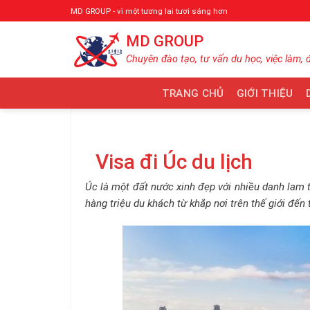
Bỏ
MD GROUP - vì một tương lai tươi sáng hơn
qua
MD GROUP
nội
dung
Chuyên đào tạo, tư vấn du học, việc làm, 
TRANG CHỦ
GIỚI THIỆU
Visa đi Úc du lịch
Úc là một đất nước xinh đẹp với nhiều danh lam 
hàng triệu du khách từ khắp nơi trên thế giới đế