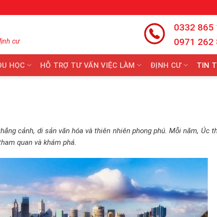
0332 865
0971 262
định cư
DU HỌC
HỖ TRỢ TƯ VẤN VIỆC LÀM
ĐỊNH CƯ
TIN 
thắng cảnh, di sản văn hóa và thiên nhiên phong phú. Mỗi năm, Úc t
n tham quan và khám phá.