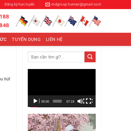
Đăng ký trực tuyến
mdgroup.human@gmail.com
 188
 848
TỨC
TUYỂN DỤNG
LIÊN HỆ
Trình
hu hút
chơi
Video
00:00
07:19