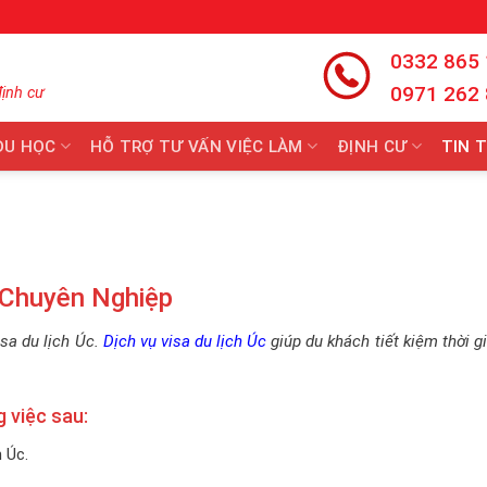
0332 865
0971 262
định cư
DU HỌC
HỖ TRỢ TƯ VẤN VIỆC LÀM
ĐỊNH CƯ
TIN 
 Chuyên Nghiệp
isa du lịch Úc.
Dịch vụ visa du lịch Úc
giúp du khách tiết kiệm thời g
 việc sau:
h Úc.