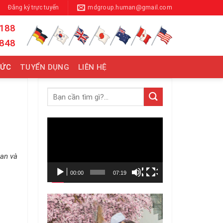
Đăng ký trực tuyến
mdgroup.human@gmail.com
 188
 848
TỨC
TUYỂN DỤNG
LIÊN HỆ
Trình
chơi
Video
ian và
00:00
07:19