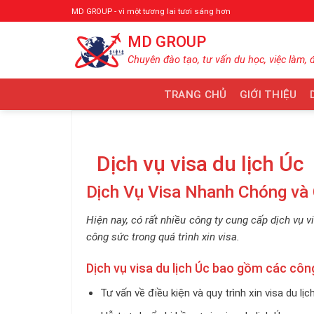
Bỏ
MD GROUP - vì một tương lai tươi sáng hơn
qua
MD GROUP
nội
dung
Chuyên đào tạo, tư vấn du học, việc làm, 
TRANG CHỦ
GIỚI THIỆU
Dịch vụ visa du lịch Úc
Dịch Vụ Visa Nhanh Chóng và
Hiện nay, có rất nhiều công ty cung cấp dịch vụ v
công sức trong quá trình xin visa.
Dịch vụ visa du lịch Úc bao gồm các công
Tư vấn về điều kiện và quy trình xin visa du lịc