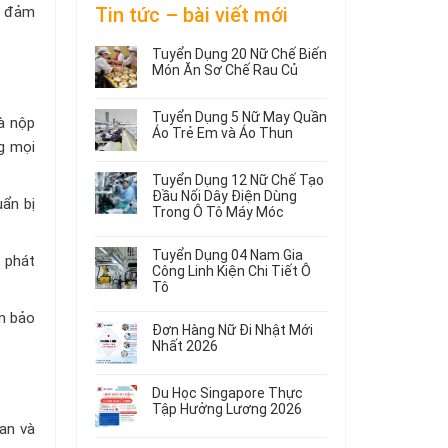
để đảm
Tin tức – bài viết mới
Tuyển Dụng 20 Nữ Chế Biến
Món Ăn Sơ Chế Rau Củ
Không
có
Tuyển Dụng 5 Nữ May Quần
và nộp
bình
Áo Trẻ Em và Áo Thun
luận
ng mọi
ở
Không
Tuyển
có
Tuyển Dụng 12 Nữ Chế Tạo
Dụng
bình
Đầu Nối Dây Điện Dùng
20
luận
ẩn bị
Trong Ô Tô Máy Móc
ở
Nữ
Tuyển
Không
Chế
Dụng
có
Biến
Tuyển Dụng 04 Nam Gia
o phát
5
bình
Món
Công Linh Kiện Chi Tiết Ô
Nữ
luận
Ăn
Tô
ở
May
Sơ
Không
Tuyển
Quần
Chế
ảm bảo
có
Dụng
Áo
Rau
Đơn Hàng Nữ Đi Nhật Mới
bình
12
Trẻ
Củ
Nhất 2026
luận
Nữ
Em
Không
ở
Chế
và
có
Tuyển
Tạo
Áo
Du Học Singapore Thực
bình
Dụng
Đầu
Thun
Tập Hưởng Lương 2026
luận
04
Nối
ian và
ở
Không
Nam
Dây
Đơn
có