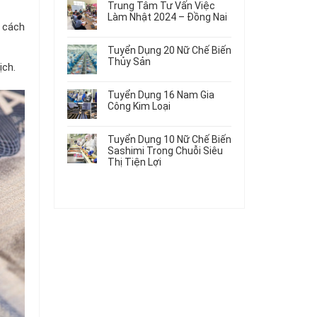
Gia
Điện
Trung Tâm Tư Vấn Việc
Hàng
bình
Công
Dùng
Làm Nhật 2024 – Đồng Nai
Nữ
luận
Linh
t cách
Trong
ở
Không
Đi
Kiện
Ô
Du
có
Nhật
Chi
Tuyển Dụng 20 Nữ Chế Biến
Tô
Học
bình
Mới
Tiết
Thủy Sản
Máy
Singapore
luận
ịch.
Nhất
Ô
Móc
ở
Không
Thực
2026
Tô
Trung
có
Tập
Tuyển Dụng 16 Nam Gia
Tâm
bình
Hưởng
Công Kim Loại
Tư
luận
Lương
ở
Không
Vấn
2026
Tuyển
có
Việc
Tuyển Dụng 10 Nữ Chế Biến
Dụng
bình
Làm
Sashimi Trong Chuỗi Siêu
20
luận
Nhật
Thị Tiện Lợi
ở
Nữ
2024
Tuyển
Không
Chế
–
Dụng
có
Biến
Đồng
16
bình
Thủy
Nai
Nam
luận
Sản
ở
Gia
Tuyển
Công
Dụng
Kim
10
Loại
Nữ
Chế
Biến
Sashimi
Trong