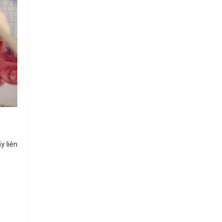
Chuỗi
Siêu
Thị
Tiện
Lợi
y liên