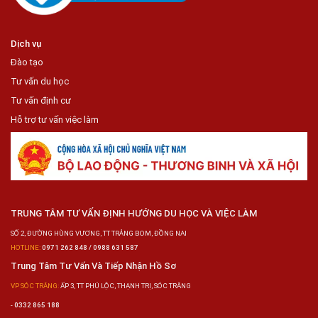
Dịch vụ
Đào tạo
Tư vấn du học
Tư vấn định cư
Hỗ trợ tư vấn việc làm
TRUNG TÂM TƯ VẤN ĐỊNH HƯỚNG DU HỌC VÀ VIỆC LÀM
SỐ 2, ĐƯỜNG HÙNG VƯƠNG, TT TRẢNG BOM, ĐỒNG NAI
HOTLINE:
0971 262 848 / 0988 631 587
Trung Tâm Tư Vấn Và Tiếp Nhận Hồ Sơ
VP SÓC TRĂNG:
ẤP 3, TT PHÚ LỘC, THẠNH TRỊ, SÓC TRĂNG
-
0332 865 188