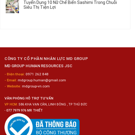
Tuyển Dụng 10 Nữ Chế Biến Sashimi Trong Chuỗi
Nhật
20
luận
Siêu Thị Tiện Lợi
2024
Nữ
ở
–
Chế
Tuyển
Không
Đồng
Biến
Dụng
có
Nai
Thủy
16
bình
Sản
Nam
luận
Gia
ở
Công
Tuyển
Kim
Dụng
Loại
10
Nữ
Chế
CÔNG TY CỔ PHẦN NHÂN LỰC MD GROUP
Biến
MD GROUP HUMAN RESOURCES JSC
Sashimi
Trong
- Điện thoại:
0971 262 848
Chuỗi
- Email:
mdgroup.human@gmail.com
Siêu
Thị
- Website:
mdgroup-vn.com
Tiện
Lợi
VĂN PHÒNG HỖ TRỢ TƯ VẤN
VP HCM:
586 KHA VẠN CÂN, LINH ĐÔNG , TP THỦ ĐỨC
-
077 7979 976 MR THIẾT