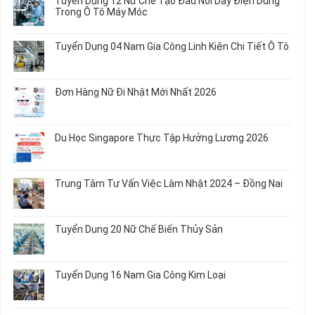
Tuyển Dụng 12 Nữ Chế Tạo Đầu Nối Dây Điện Dùng
20
luận
Trong Ô Tô Máy Móc
Nữ
ở
Chế
Tuyển
Không
Biến
Dụng
có
Tuyển Dụng 04 Nam Gia Công Linh Kiện Chi Tiết Ô Tô
Món
5
bình
Ăn
Nữ
luận
Không
Sơ
May
ở
có
Chế
Quần
Tuyển
bình
Rau
Đơn Hàng Nữ Đi Nhật Mới Nhất 2026
Áo
Dụng
luận
Củ
Trẻ
12
ở
Không
Em
Nữ
Tuyển
có
và
Chế
Dụng
bình
Áo
Du Học Singapore Thực Tập Hưởng Lương 2026
Tạo
04
luận
Thun
Đầu
Nam
ở
Không
Nối
Gia
Đơn
có
Dây
Công
Hàng
bình
Điện
Trung Tâm Tư Vấn Việc Làm Nhật 2024 – Đồng Nai
Linh
Nữ
luận
Dùng
Kiện
Đi
ở
Không
Trong
Chi
Nhật
Du
có
Ô
Tiết
Mới
Học
bình
Tô
Ô
Tuyển Dụng 20 Nữ Chế Biến Thủy Sản
Nhất
Singapore
luận
Máy
Tô
2026
Thực
ở
Không
Móc
Tập
Trung
có
Hưởng
Tâm
bình
Tuyển Dụng 16 Nam Gia Công Kim Loại
Lương
Tư
luận
2026
Vấn
ở
Không
Việc
Tuyển
có
Làm
Dụng
bình