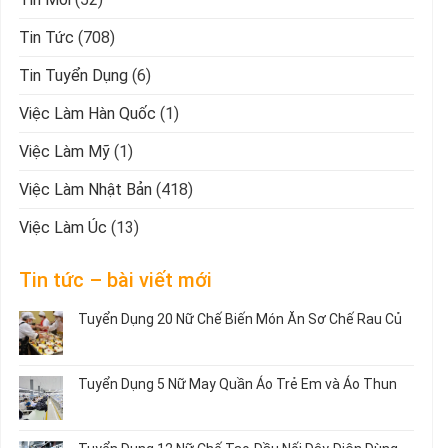
Tin Tức
(708)
Tin Tuyển Dụng
(6)
Việc Làm Hàn Quốc
(1)
Việc Làm Mỹ
(1)
Việc Làm Nhật Bản
(418)
Việc Làm Úc
(13)
Tin tức – bài viết mới
Tuyển Dụng 20 Nữ Chế Biến Món Ăn Sơ Chế Rau Củ
Không
có
bình
Tuyển Dụng 5 Nữ May Quần Áo Trẻ Em và Áo Thun
luận
ở
Không
Tuyển
có
Dụng
bình