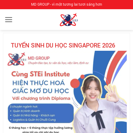
Bỏ
MD GROUP - vì một tương lai tươi sáng hơn
qua
nội
dung
TUYỂN SINH DU HỌC SINGAPORE 2026