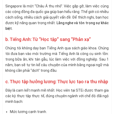
Singapore là một “Châu Á thu nhỏ”. Việc gặp gỡ, làm việc cùng
các cộng đồng đa quốc gia giúp bạn hiểu rằng: Thế giới có nhiều
cách sống, nhiều cách giải quyết vấn đề. Để thích nghi, bạn học
được kỹ năng quan trọng nhất:
Lắng nghe và tôn trọng sự khác
biệt.
b. Tiếng Anh: Từ “Học tập” sang “Phản xạ”
Chúng tôi không dạy bạn Tiếng Anh qua sách giáo khoa. Chúng
tôi đưa bạn vào môi trường mà Tiếng Anh là công cụ sinh tồn:
trong bữa ăn, khi tán gẫu, lúc làm việc với đồng nghiệp. Sau 1
năm, bạn sẽ tự tin kể câu chuyện của mình bằng ngoại ngữ mà
không cần phải “dịch” trong đầu.
c. Thực tập hưởng lương: Thực lực tạo ra thu nhập
Đây là cam kết mạnh mẽ nhất. Học viên tại STEi được tham gia
các kỳ thực tập thực tế, đúng chuyên ngành với chế độ đãi ngộ
minh bạch:
Mức lương cạnh tranh.