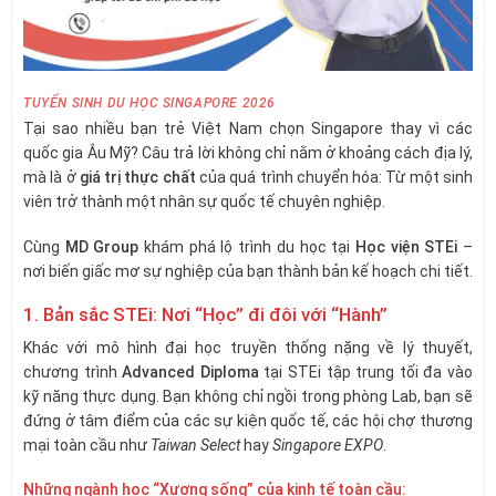
TUYỂN SINH DU HỌC SINGAPORE 2026
Tại sao nhiều bạn trẻ Việt Nam chọn Singapore thay vì các
quốc gia Âu Mỹ? Câu trả lời không chỉ nằm ở khoảng cách địa lý,
mà là ở
giá trị thực chất
của quá trình chuyển hóa: Từ một sinh
viên trở thành một nhân sự quốc tế chuyên nghiệp.
Cùng
MD Group
khám phá lộ trình du học tại
Học viện STEi
–
nơi biến giấc mơ sự nghiệp của bạn thành bản kế hoạch chi tiết.
1. Bản sắc STEi: Nơi “Học” đi đôi với “Hành”
Khác với mô hình đại học truyền thống nặng về lý thuyết,
chương trình
Advanced Diploma
tại STEi tập trung tối đa vào
kỹ năng thực dụng. Bạn không chỉ ngồi trong phòng Lab, bạn sẽ
đứng ở tâm điểm của các sự kiện quốc tế, các hội chợ thương
mại toàn cầu như
Taiwan Select
hay
Singapore EXPO
.
Những ngành học “Xương sống” của kinh tế toàn cầu: