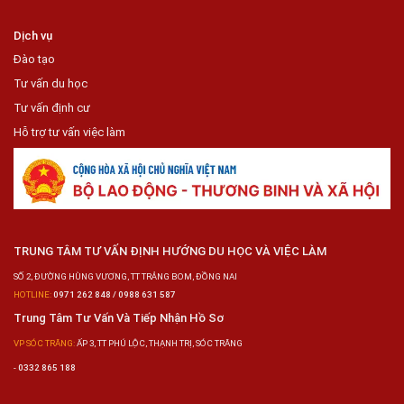
Dịch vụ
Đào tạo
Tư vấn du học
Tư vấn định cư
Hỗ trợ tư vấn việc làm
TRUNG TÂM TƯ VẤN ĐỊNH HƯỚNG DU HỌC VÀ VIỆC LÀM
SỐ 2, ĐƯỜNG HÙNG VƯƠNG, TT TRẢNG BOM, ĐỒNG NAI
HOTLINE:
0971 262 848 / 0988 631 587
Trung Tâm Tư Vấn Và Tiếp Nhận Hồ Sơ
VP SÓC TRĂNG:
ẤP 3, TT PHÚ LỘC, THẠNH TRỊ, SÓC TRĂNG
-
0332 865 188