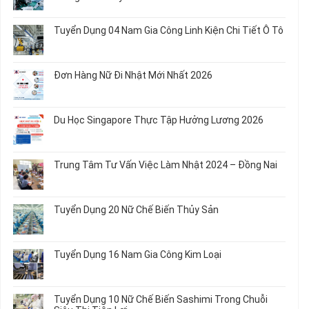
Chế
Tuyển
Không
Biến
Dụng
có
Tuyển Dụng 04 Nam Gia Công Linh Kiện Chi Tiết Ô Tô
Món
5
bình
Ăn
Nữ
luận
Không
Sơ
May
ở
có
Chế
Quần
Tuyển
bình
Rau
Đơn Hàng Nữ Đi Nhật Mới Nhất 2026
Áo
Dụng
luận
Củ
Trẻ
12
ở
Không
Em
Nữ
Tuyển
có
và
Chế
Dụng
bình
Áo
Du Học Singapore Thực Tập Hưởng Lương 2026
Tạo
04
luận
Thun
Đầu
Nam
ở
Không
Nối
Gia
Đơn
có
Dây
Công
Hàng
bình
Điện
Trung Tâm Tư Vấn Việc Làm Nhật 2024 – Đồng Nai
Linh
Nữ
luận
Dùng
Kiện
Đi
ở
Không
Trong
Chi
Nhật
Du
có
Ô
Tiết
Mới
Học
bình
Tô
Ô
Tuyển Dụng 20 Nữ Chế Biến Thủy Sản
Nhất
Singapore
luận
Máy
Tô
2026
Thực
ở
Không
Móc
Tập
Trung
có
Hưởng
Tâm
bình
Tuyển Dụng 16 Nam Gia Công Kim Loại
Lương
Tư
luận
2026
Vấn
ở
Không
Việc
Tuyển
có
Làm
Dụng
bình
Tuyển Dụng 10 Nữ Chế Biến Sashimi Trong Chuỗi
Nhật
20
luận