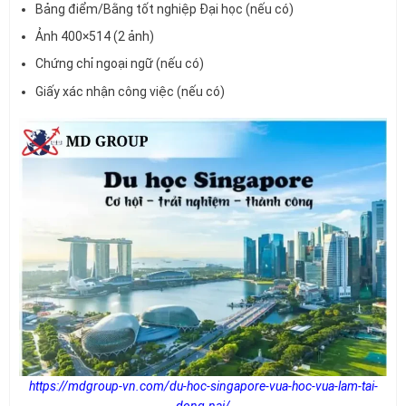
Bảng điểm/Bằng tốt nghiệp Đại học (nếu có)
Ảnh 400×514 (2 ảnh)
Chứng chỉ ngoại ngữ (nếu có)
Giấy xác nhận công việc (nếu có)
https://mdgroup-vn.com/du-hoc-singapore-vua-hoc-vua-lam-tai-
dong-nai/