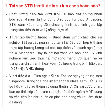
1. Tại sao STEi Institute là sự lựa chọn hoàn hảo?
Chất lượng đào tạo vượt trội:
Tự hào đạt chứng nhận
EduTrust 4 năm từ Hội đồng Giáo dục Tư thục Singapore,
STEi cam kết mang đến chương trình học tinh gọn, tập
trung vào kiến thức và kỹ năng thực tế.
Thực tập hưởng lương – Bước đệm vững chắc cho sự
nghiệp:
Tất cả các ngành học tại STEi đều tích hợp 6 tháng
thực tập hưởng lương tại các tập đoàn và doanh nghiệp uy
tín ở Singapore. Đây là cơ hội vàng để bạn tích lũy kinh
nghiệm làm việc thực tế, mở rộng mạng lưới quan hệ và
trang trải chi phí sinh hoạt với mức lương trung bình hấp dẫn,
từ
25 triệu VNĐ/tháng.
Vị trí đắc địa – Tiện nghi tối đa:
Tọa lạc ngay tại trung tâm
Singapore, trong tòa nhà International Plaza sầm uất, STEi
sở hữu vị trí giao thông vô cùng thuận lợi. Chỉ vài bước chân,
bạn có thể tiếp cận trạm xe buýt, tàu điện ngầm MRT, cùng
vô vàn tiện ích như quán cà phê, nhà hàng và khu ẩm thực
đa dạng.