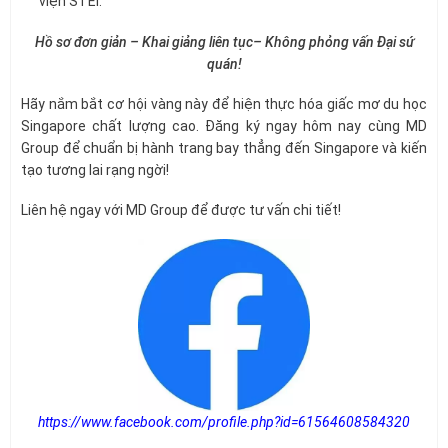
viện STEi.
Hồ sơ đơn giản – Khai giảng liên tục– Không phỏng vấn Đại sứ
quán!
Hãy nắm bắt cơ hội vàng này để hiện thực hóa giấc mơ du học
Singapore chất lượng cao. Đăng ký ngay hôm nay cùng MD
Group để chuẩn bị hành trang bay thẳng đến Singapore và kiến
tạo tương lai rạng ngời!
Liên hệ ngay với MD Group để được tư vấn chi tiết!
https://www.facebook.com/profile.php?id=61564608584320