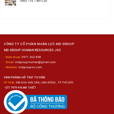
Siêu Thị Tiện Lợi
2024
Nữ
ở
–
Chế
Tuyển
Không
Đồng
Biến
Dụng
có
Nai
Thủy
16
bình
Sản
Nam
luận
Gia
ở
Công
Tuyển
Kim
Dụng
Loại
10
Nữ
Chế
CÔNG TY CỔ PHẦN NHÂN LỰC MD GROUP
Biến
MD GROUP HUMAN RESOURCES JSC
Sashimi
Trong
- Điện thoại:
0971 262 848
Chuỗi
- Email:
mdgroup.human@gmail.com
Siêu
Thị
- Website:
mdgroup-vn.com
Tiện
Lợi
VĂN PHÒNG HỖ TRỢ TƯ VẤN
VP HCM:
586 KHA VẠN CÂN, LINH ĐÔNG , TP THỦ ĐỨC
-
077 7979 976 MR THIẾT