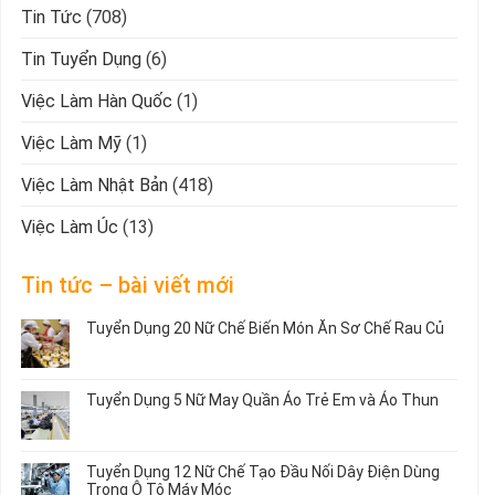
Tin Tức
(708)
Tin Tuyển Dụng
(6)
Việc Làm Hàn Quốc
(1)
Việc Làm Mỹ
(1)
Việc Làm Nhật Bản
(418)
Việc Làm Úc
(13)
Tin tức – bài viết mới
Tuyển Dụng 20 Nữ Chế Biến Món Ăn Sơ Chế Rau Củ
Không
có
bình
Tuyển Dụng 5 Nữ May Quần Áo Trẻ Em và Áo Thun
luận
ở
Không
Tuyển
có
Dụng
bình
Tuyển Dụng 12 Nữ Chế Tạo Đầu Nối Dây Điện Dùng
20
luận
Trong Ô Tô Máy Móc
Nữ
ở