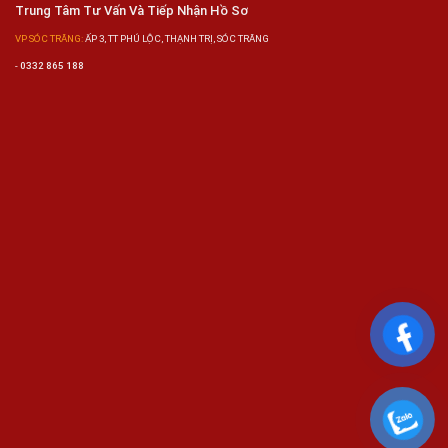
Trung Tâm Tư Vấn Và Tiếp Nhận Hồ Sơ
VP SÓC TRĂNG:
ẤP 3, TT PHÚ LỘC, THẠNH TRỊ, SÓC TRĂNG
-
0332 865 188