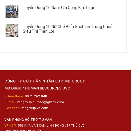
Hưởng
Tâm
bình
Tuyển Dụng 16 Nam Gia Công Kim Loại
Lương
Tư
luận
2026
Vấn
ở
Không
Việc
Tuyển
có
Làm
Dụng
bình
Tuyển Dụng 10 Nữ Chế Biến Sashimi Trong Chuỗi
Nhật
20
luận
Siêu Thị Tiện Lợi
2024
Nữ
ở
–
Chế
Tuyển
Không
Đồng
Biến
Dụng
có
Nai
Thủy
16
bình
Sản
Nam
luận
Gia
ở
Công
Tuyển
Kim
Dụng
Loại
10
Nữ
Chế
CÔNG TY CỔ PHẦN NHÂN LỰC MD GROUP
Biến
MD GROUP HUMAN RESOURCES JSC
Sashimi
Trong
- Điện thoại:
0971 262 848
Chuỗi
- Email:
mdgroup.human@gmail.com
Siêu
Thị
- Website:
mdgroup-vn.com
Tiện
Lợi
VĂN PHÒNG HỖ TRỢ TƯ VẤN
VP HCM:
586 KHA VẠN CÂN, LINH ĐÔNG , TP THỦ ĐỨC