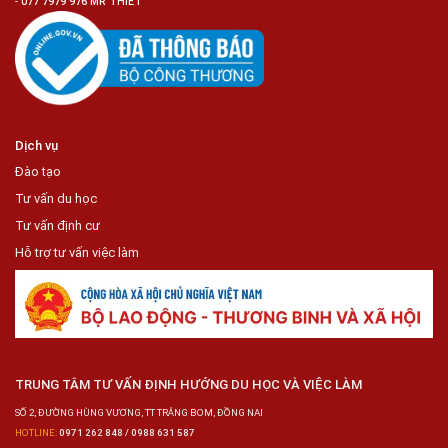
-
077 7979 976 MR THIẾT
Dịch vụ
Đào tạo
Tư vấn du học
Tư vấn định cư
Hỗ trợ tư vấn việc làm
TRUNG TÂM TƯ VẤN ĐỊNH HƯỚNG DU HỌC VÀ VIỆC LÀM
SỐ 2, ĐƯỜNG HÙNG VƯƠNG, TT TRẢNG BOM, ĐỒNG NAI
HOTLINE:
0971 262 848 / 0988 631 587