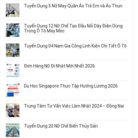
bình
Tuyển Dụng 5 Nữ May Quần Áo Trẻ Em và Áo Thun
luận
ở
Không
Tuyển
có
Dụng
bình
Tuyển Dụng 12 Nữ Chế Tạo Đầu Nối Dây Điện Dùng
20
luận
Trong Ô Tô Máy Móc
Nữ
ở
Chế
Tuyển
Không
Biến
Dụng
có
Tuyển Dụng 04 Nam Gia Công Linh Kiện Chi Tiết Ô Tô
Món
5
bình
Ăn
Nữ
luận
Không
Sơ
May
ở
có
Chế
Quần
Tuyển
bình
Rau
Đơn Hàng Nữ Đi Nhật Mới Nhất 2026
Áo
Dụng
luận
Củ
Trẻ
12
ở
Không
Em
Nữ
Tuyển
có
và
Chế
Dụng
bình
Áo
Du Học Singapore Thực Tập Hưởng Lương 2026
Tạo
04
luận
Thun
Đầu
Nam
ở
Không
Nối
Gia
Đơn
có
Dây
Công
Hàng
bình
Điện
Trung Tâm Tư Vấn Việc Làm Nhật 2024 – Đồng Nai
Linh
Nữ
luận
Dùng
Kiện
Đi
ở
Không
Trong
Chi
Nhật
Du
có
Ô
Tiết
Mới
Học
bình
Tô
Ô
Tuyển Dụng 20 Nữ Chế Biến Thủy Sản
Nhất
Singapore
luận
Máy
Tô
2026
Thực
ở
Không
Móc
Tập
Trung
có