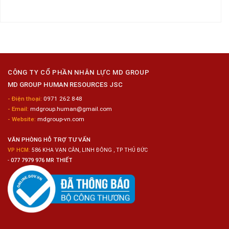
Lợi
Gói
Dụng
bình
Công
6
luận
Nghiệp
Nam
ở
Hyogo
Sửa
Tuyển
Chữa
Dụng
Bảo
40
Dưỡng
Nữ
Ô
Chế
Tô
Biến
CÔNG TY CỔ PHẦN NHÂN LỰC MD GROUP
Thực
MD GROUP HUMAN RESOURCES JSC
Phẩm
- Điện thoại:
0971 262 848
- Email:
mdgroup.human@gmail.com
- Website:
mdgroup-vn.com
VĂN PHÒNG HỖ TRỢ TƯ VẤN
VP HCM:
586 KHA VẠN CÂN, LINH ĐÔNG , TP THỦ ĐỨC
-
077 7979 976 MR THIẾT