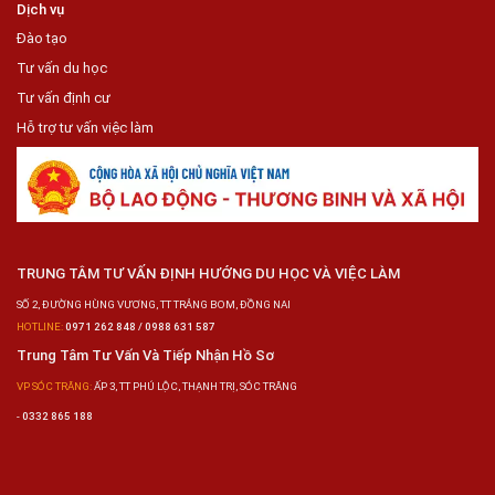
Dịch vụ
Đào tạo
Tư vấn du học
Tư vấn định cư
Hỗ trợ tư vấn việc làm
TRUNG TÂM TƯ VẤN ĐỊNH HƯỚNG DU HỌC VÀ VIỆC LÀM
SỐ 2, ĐƯỜNG HÙNG VƯƠNG, TT TRẢNG BOM, ĐỒNG NAI
HOTLINE:
0971 262 848 / 0988 631 587
Trung Tâm Tư Vấn Và Tiếp Nhận Hồ Sơ
VP SÓC TRĂNG:
ẤP 3, TT PHÚ LỘC, THẠNH TRỊ, SÓC TRĂNG
-
0332 865 188