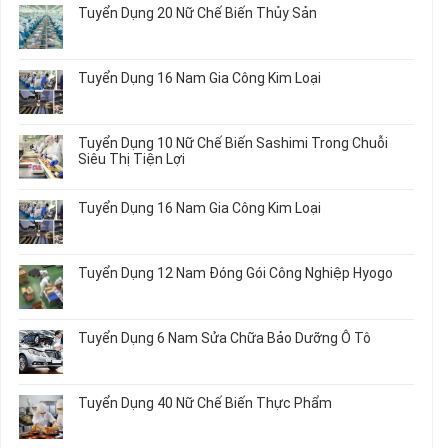
bình
Tuyển Dụng 20 Nữ Chế Biến Thủy Sản
Nhất
Singapore
luận
2026
Thực
ở
Không
Tập
Trung
có
Hưởng
Tâm
bình
Tuyển Dụng 16 Nam Gia Công Kim Loại
Lương
Tư
luận
2026
Vấn
ở
Không
Việc
Tuyển
có
Làm
Dụng
bình
Tuyển Dụng 10 Nữ Chế Biến Sashimi Trong Chuỗi
Nhật
20
luận
Siêu Thị Tiện Lợi
2024
Nữ
ở
–
Chế
Tuyển
Không
Đồng
Biến
Dụng
có
Nai
Tuyển Dụng 16 Nam Gia Công Kim Loại
Thủy
16
bình
Sản
Nam
luận
Không
Gia
ở
có
Công
Tuyển
bình
Tuyển Dụng 12 Nam Đóng Gói Công Nghiệp Hyogo
Kim
Dụng
luận
Loại
10
ở
Không
Nữ
Tuyển
có
Chế
Dụng
bình
Tuyển Dụng 6 Nam Sửa Chữa Bảo Dưỡng Ô Tô
Biến
16
luận
Sashimi
Nam
ở
Không
Trong
Gia
Tuyển
có
Chuỗi
Công
Dụng
bình
Siêu
Tuyển Dụng 40 Nữ Chế Biến Thực Phẩm
Kim
12
luận
Thị
Loại
Nam
ở
Không
Tiện
Đóng
Tuyển
có