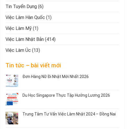
Tin Tuyển Dụng
(6)
Việc Làm Hàn Quốc
(1)
Việc Làm Mỹ
(1)
Việc Làm Nhật Bản
(414)
Việc Làm Úc
(13)
Tin tức – bài viết mới
Đơn Hàng Nữ Đi Nhật Mới Nhất 2026
Không
có
bình
Du Học Singapore Thực Tập Hưởng Lương 2026
luận
ở
Không
Đơn
có
Hàng
bình
Trung Tâm Tư Vấn Việc Làm Nhật 2024 – Đồng Nai
Nữ
luận
Đi
ở
Không
Nhật
Du
có
Mới
Học