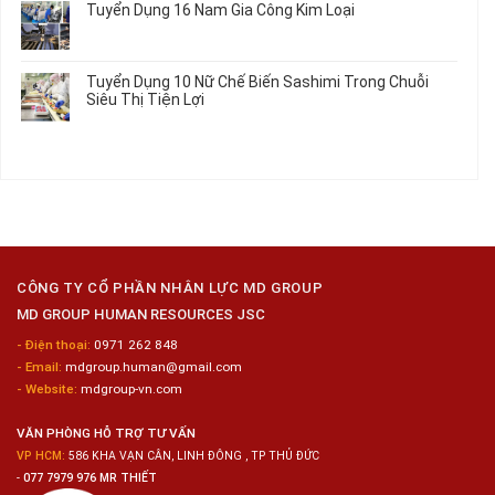
Tuyển Dụng 16 Nam Gia Công Kim Loại
Lương
Tư
luận
2026
Vấn
ở
Không
Việc
Tuyển
có
Làm
Dụng
bình
Tuyển Dụng 10 Nữ Chế Biến Sashimi Trong Chuỗi
Nhật
20
luận
Siêu Thị Tiện Lợi
2024
Nữ
ở
–
Chế
Tuyển
Không
Đồng
Biến
Dụng
có
Nai
Thủy
16
bình
Sản
Nam
luận
Gia
ở
Công
Tuyển
Kim
Dụng
Loại
10
Nữ
Chế
CÔNG TY CỔ PHẦN NHÂN LỰC MD GROUP
Biến
MD GROUP HUMAN RESOURCES JSC
Sashimi
Trong
- Điện thoại:
0971 262 848
Chuỗi
- Email:
mdgroup.human@gmail.com
Siêu
Thị
- Website:
mdgroup-vn.com
Tiện
Lợi
VĂN PHÒNG HỖ TRỢ TƯ VẤN
VP HCM:
586 KHA VẠN CÂN, LINH ĐÔNG , TP THỦ ĐỨC
-
077 7979 976 MR THIẾT