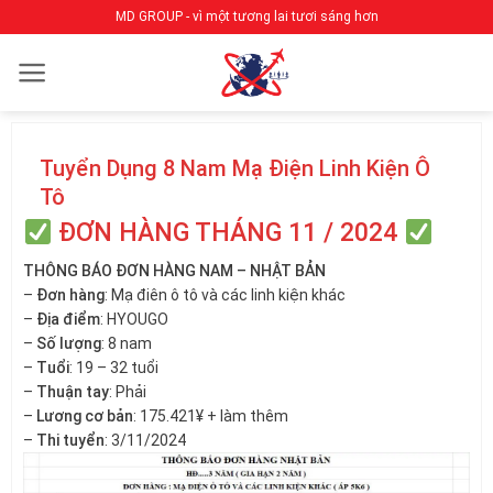
Bỏ
MD GROUP - vì một tương lai tươi sáng hơn
qua
nội
dung
Tuyển Dụng 8 Nam Mạ Điện Linh Kiện Ô
Tô
ĐƠN HÀNG THÁNG 11 / 2024
THÔNG BÁO ĐƠN HÀNG NAM – NHẬT BẢN
–
Đơn hàng
: Mạ điên ô tô và các linh kiện khác
–
Địa điểm
: HYOUGO
–
Số lượng
: 8 nam
–
Tuổi
: 19 – 32 tuổi
–
Thuận tay
: Phải
–
Lương cơ bản
: 175.421¥ + làm thêm
–
Thi tuyển
: 3/11/2024