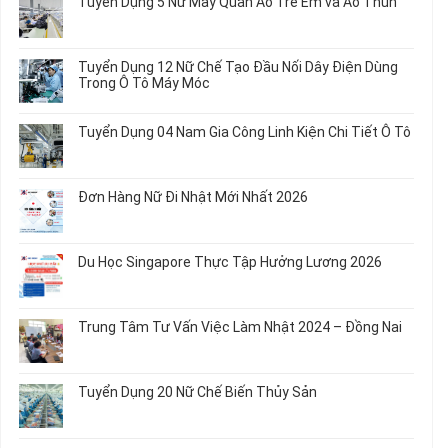
Tuyển Dụng 5 Nữ May Quần Áo Trẻ Em và Áo Thun
luận
ở
Không
Tuyển
có
Dụng
bình
Tuyển Dụng 12 Nữ Chế Tạo Đầu Nối Dây Điện Dùng
20
luận
Trong Ô Tô Máy Móc
Nữ
ở
Chế
Tuyển
Không
Biến
Dụng
có
Tuyển Dụng 04 Nam Gia Công Linh Kiện Chi Tiết Ô Tô
Món
5
bình
Ăn
Nữ
luận
Không
Sơ
May
ở
có
Chế
Quần
Tuyển
bình
Rau
Đơn Hàng Nữ Đi Nhật Mới Nhất 2026
Áo
Dụng
luận
Củ
Trẻ
12
ở
Không
Em
Nữ
Tuyển
có
và
Chế
Dụng
bình
Áo
Du Học Singapore Thực Tập Hưởng Lương 2026
Tạo
04
luận
Thun
Đầu
Nam
ở
Không
Nối
Gia
Đơn
có
Dây
Công
Hàng
bình
Điện
Trung Tâm Tư Vấn Việc Làm Nhật 2024 – Đồng Nai
Linh
Nữ
luận
Dùng
Kiện
Đi
ở
Không
Trong
Chi
Nhật
Du
có
Ô
Tiết
Mới
Học
bình
Tô
Ô
Tuyển Dụng 20 Nữ Chế Biến Thủy Sản
Nhất
Singapore
luận
Máy
Tô
2026
Thực
ở
Không
Móc
Tập
Trung
có
Hưởng
Tâm
bình