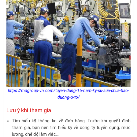
https://mdgroup-vn.com/tuyen-dung-15-nam-ky-su-sua-chua-bao-
duong-o-to/
Lưu ý khi tham gia
Tìm hiểu kỹ thông tin về đơn hàng: Trước khi quyết định
tham gia, bạn nên tìm hiểu kỹ về công ty tuyển dụng, mức
lương, chế độ làm việc…