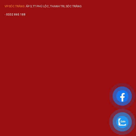
VP SÓC TRĂNG:
ẤP 3, TT PHÚ LỘC, THẠNH TRỊ, SÓC TRĂNG
-
0332 865 188