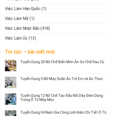
Việc Làm Hàn Quốc
(1)
Việc Làm Mỹ
(1)
Việc Làm Nhật Bản
(418)
Việc Làm Úc
(13)
Tin tức – bài viết mới
Tuyển Dụng 20 Nữ Chế Biến Món Ăn Sơ Chế Rau Củ
Không
có
bình
Tuyển Dụng 5 Nữ May Quần Áo Trẻ Em và Áo Thun
luận
ở
Không
Tuyển
có
Dụng
bình
Tuyển Dụng 12 Nữ Chế Tạo Đầu Nối Dây Điện Dùng
20
luận
Trong Ô Tô Máy Móc
Nữ
ở
Chế
Tuyển
Không
Biến
Dụng
có
Tuyển Dụng 04 Nam Gia Công Linh Kiện Chi Tiết Ô Tô
Món
5
bình