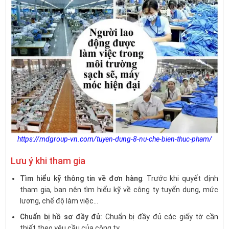
https://mdgroup-vn.com/tuyen-dung-8-nu-che-bien-thuc-pham/
Lưu ý khi tham gia
Tìm hiểu kỹ thông tin về đơn hàng
: Trước khi quyết định
tham gia, bạn nên tìm hiểu kỹ về công ty tuyển dụng, mức
lương, chế độ làm việc…
Chuẩn bị hồ sơ đầy đủ:
Chuẩn bị đầy đủ các giấy tờ cần
thiết theo yêu cầu của công ty.