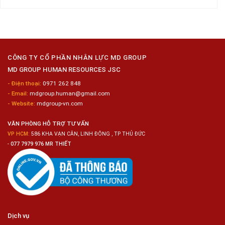
Sản
Nam
luận
Gia
ở
Công
Tuyển
Kim
Dụng
Loại
10
Nữ
Chế
CÔNG TY CỔ PHẦN NHÂN LỰC MD GROUP
Biến
MD GROUP HUMAN RESOURCES JSC
Sashimi
Trong
- Điện thoại:
0971 262 848
Chuỗi
- Email:
mdgroup.human@gmail.com
Siêu
Thị
- Website:
mdgroup-vn.com
Tiện
Lợi
VĂN PHÒNG HỖ TRỢ TƯ VẤN
VP HCM:
586 KHA VẠN CÂN, LINH ĐÔNG , TP THỦ ĐỨC
-
077 7979 976 MR THIẾT
Dịch vụ