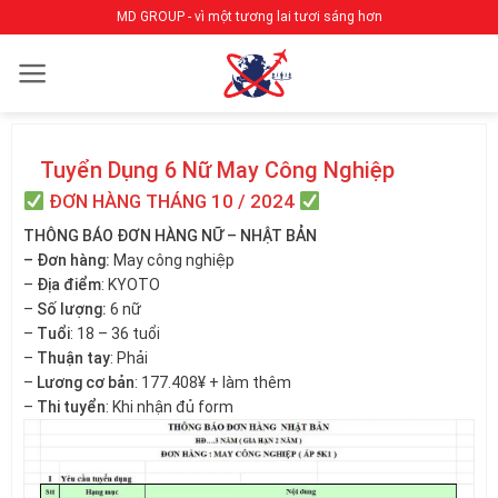
Bỏ
MD GROUP - vì một tương lai tươi sáng hơn
qua
nội
dung
Tuyển Dụng 6 Nữ May Công Nghiệp
ĐƠN HÀNG THÁNG 10 / 2024
THÔNG BÁO ĐƠN HÀNG NỮ – NHẬT BẢN
– Đơn hàng:
May công nghiệp
–
Địa điểm
: KYOTO
–
Số lượng:
6 nữ
–
Tuổi
: 18 – 36 tuổi
–
Thuận tay
: Phải
–
Lương cơ bản
: 177.408¥ + làm thêm
–
Thi tuyển
: Khi nhận đủ form