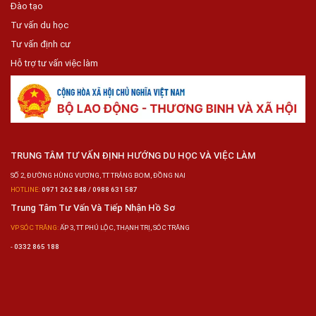
Đào tạo
Tư vấn du học
Tư vấn định cư
Hỗ trợ tư vấn việc làm
TRUNG TÂM TƯ VẤN ĐỊNH HƯỚNG DU HỌC VÀ VIỆC LÀM
SỐ 2, ĐƯỜNG HÙNG VƯƠNG, TT TRẢNG BOM, ĐỒNG NAI
HOTLINE:
0971 262 848 / 0988 631 587
Trung Tâm Tư Vấn Và Tiếp Nhận Hồ Sơ
VP SÓC TRĂNG:
ẤP 3, TT PHÚ LỘC, THẠNH TRỊ, SÓC TRĂNG
-
0332 865 188