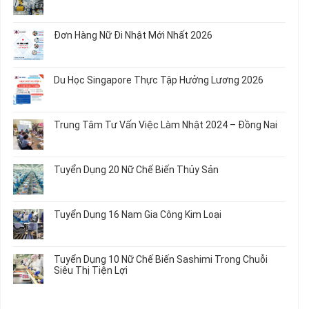
Ăn
Nữ
luận
Không
Sơ
May
ở
có
Chế
Quần
Tuyển
bình
Rau
Đơn Hàng Nữ Đi Nhật Mới Nhất 2026
Áo
Dụng
luận
Củ
Trẻ
12
ở
Không
Em
Nữ
Tuyển
có
và
Chế
Dụng
bình
Áo
Du Học Singapore Thực Tập Hưởng Lương 2026
Tạo
04
luận
Thun
Đầu
Nam
ở
Không
Nối
Gia
Đơn
có
Dây
Công
Hàng
bình
Điện
Trung Tâm Tư Vấn Việc Làm Nhật 2024 – Đồng Nai
Linh
Nữ
luận
Dùng
Kiện
Đi
ở
Không
Trong
Chi
Nhật
Du
có
Ô
Tiết
Mới
Học
bình
Tô
Ô
Tuyển Dụng 20 Nữ Chế Biến Thủy Sản
Nhất
Singapore
luận
Máy
Tô
2026
Thực
ở
Không
Móc
Tập
Trung
có
Hưởng
Tâm
bình
Tuyển Dụng 16 Nam Gia Công Kim Loại
Lương
Tư
luận
2026
Vấn
ở
Không
Việc
Tuyển
có
Làm
Dụng
bình
Tuyển Dụng 10 Nữ Chế Biến Sashimi Trong Chuỗi
Nhật
20
luận
Siêu Thị Tiện Lợi
2024
Nữ
ở
–
Chế
Tuyển
Không
Đồng
Biến
Dụng
có
Nai
Thủy
16
bình