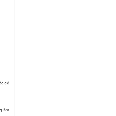
Chuỗi
Siêu
Thị
Tiện
Lợi
hác để
g làm