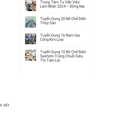
Gia
Điện
Trung Tâm Tư Vấn Việc
Hàng
bình
Công
Dùng
Làm Nhật 2024 – Đồng Nai
Nữ
luận
Linh
Trong
ở
Không
Đi
Kiện
Ô
Du
có
Nhật
Chi
Tuyển Dụng 20 Nữ Chế Biến
Tô
Học
bình
Mới
Tiết
Thủy Sản
Máy
Singapore
luận
Nhất
Ô
Móc
ở
Không
Thực
2026
Tô
Trung
có
Tập
Tuyển Dụng 16 Nam Gia
Tâm
bình
Hưởng
Công Kim Loại
Tư
luận
Lương
ở
Không
Vấn
2026
Tuyển
có
Việc
Tuyển Dụng 10 Nữ Chế Biến
Dụng
bình
Làm
Sashimi Trong Chuỗi Siêu
20
luận
Nhật
Thị Tiện Lợi
ở
Nữ
2024
Tuyển
Không
Chế
–
Dụng
có
Biến
Đồng
16
bình
Thủy
Nai
Nam
luận
Sản
ở
Gia
Tuyển
Công
Dụng
Kim
10
Loại
Nữ
Chế
i tiết
Biến
Sashimi
Trong