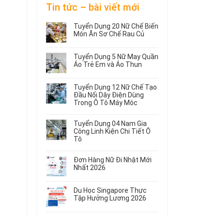
Tin tức – bài viết mới
Tuyển Dụng 20 Nữ Chế Biến
Món Ăn Sơ Chế Rau Củ
Không
có
Tuyển Dụng 5 Nữ May Quần
bình
Áo Trẻ Em và Áo Thun
luận
ở
Không
Tuyển
có
Tuyển Dụng 12 Nữ Chế Tạo
Dụng
bình
Đầu Nối Dây Điện Dùng
20
luận
Trong Ô Tô Máy Móc
ở
Nữ
Tuyển
Không
Chế
Dụng
có
Biến
Tuyển Dụng 04 Nam Gia
5
bình
Món
Công Linh Kiện Chi Tiết Ô
Nữ
luận
Ăn
Tô
ở
May
Sơ
Không
Tuyển
Quần
Chế
có
Dụng
Áo
Rau
Đơn Hàng Nữ Đi Nhật Mới
bình
12
Trẻ
Củ
Nhất 2026
luận
Nữ
Em
Không
ở
Chế
và
có
Tuyển
Tạo
Áo
Du Học Singapore Thực
bình
Dụng
Đầu
Thun
Tập Hưởng Lương 2026
luận
04
Nối
ở
Không
Nam
Dây
Đơn
có