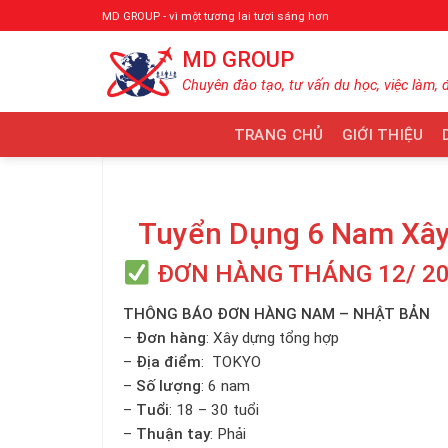
Bỏ
MD GROUP - vì một tương lai tươi sáng hơn
qua
MD GROUP
nội
dung
Chuyên đào tạo, tư vấn du học, việc làm, 
TRANG CHỦ
GIỚI THIỆU
Tuyển Dụng 6 Nam Xây
ĐƠN HÀNG THÁNG 12/ 2
THÔNG BÁO ĐƠN HÀNG NAM – NHẬT BẢN
–
Đơn hàng
: Xây dựng tổng hợp
–
Địa điểm
: TOKYO
–
Số lượng
: 6 nam
–
Tuổi
: 18 – 30 tuổi
–
Thuận tay
: Phải