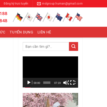
Đăng ký trực tuyến
mdgroup.human@gmail.com
 188
 848
TỨC
TUYỂN DỤNG
LIÊN HỆ
Trình
chơi
Video
00:00
07:19