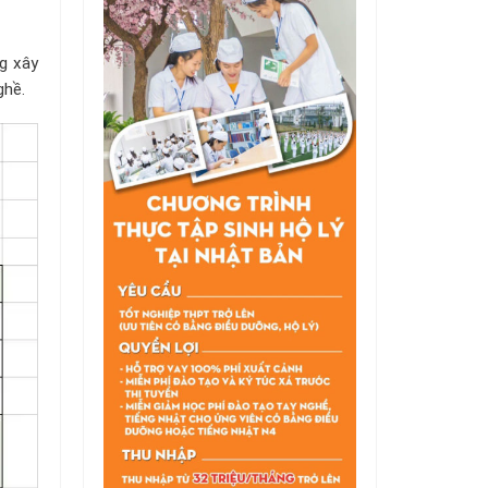
g xây
ghề.