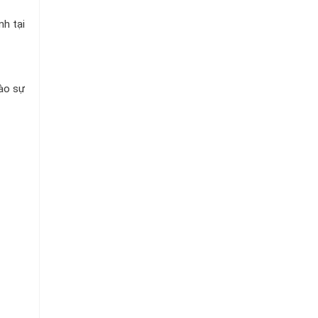
h tại
vào sự