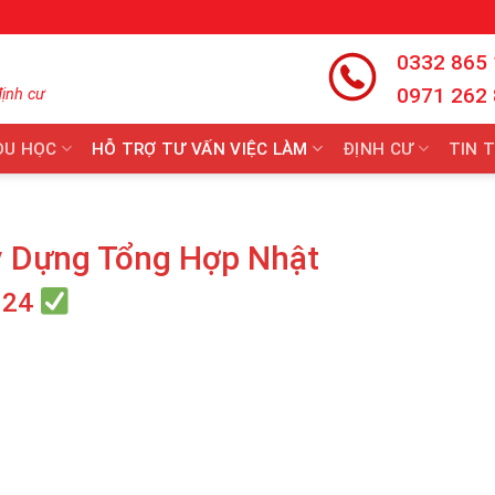
0332 865
0971 262
định cư
DU HỌC
HỖ TRỢ TƯ VẤN VIỆC LÀM
ĐỊNH CƯ
TIN 
 Dựng Tổng Hợp Nhật
024