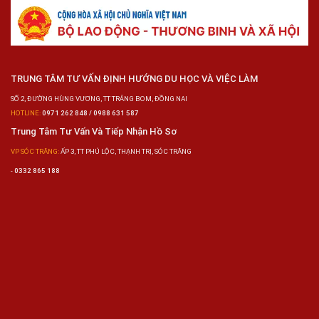
TRUNG TÂM TƯ VẤN ĐỊNH HƯỚNG DU HỌC VÀ VIỆC LÀM
SỐ 2, ĐƯỜNG HÙNG VƯƠNG, TT TRẢNG BOM, ĐỒNG NAI
HOTLINE:
0971 262 848 / 0988 631 587
Trung Tâm Tư Vấn Và Tiếp Nhận Hồ Sơ
VP SÓC TRĂNG:
ẤP 3, TT PHÚ LỘC, THẠNH TRỊ, SÓC TRĂNG
-
0332 865 188