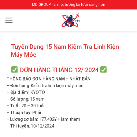
Bỏ
MD GROUP - vì một tương lai tươi sáng hơn
qua
nội
dung
Tuyển Dụng 15 Nam Kiểm Tra Linh Kiện
Máy Móc
ĐƠN HÀNG THÁNG 12/ 2024
THÔNG BÁO ĐƠN HÀNG NAM – NHẬT BẢN
–
Đơn hàng
: Kiểm tra linh kiện máy móc
–
Địa điểm
: KYOTO
–
Số lượng
: 15 nam
–
Tuổi:
20 – 30 tuổi
–
Thuận tay:
Phải
–
Lương cơ bản
: 177.402¥ + làm thêm
–
Thi tuyển
: 10/12/2024