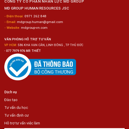
CÔNG TY CỔ PHẦN NHÂN LỰC MD GROUP
Biến
MD GROUP HUMAN RESOURCES JSC
Sashimi
Trong
- Điện thoại:
0971 262 848
Chuỗi
- Email:
mdgroup.human@gmail.com
Siêu
Thị
- Website:
mdgroup-vn.com
Tiện
Lợi
VĂN PHÒNG HỖ TRỢ TƯ VẤN
VP HCM:
586 KHA VẠN CÂN, LINH ĐÔNG , TP THỦ ĐỨC
-
077 7979 976 MR THIẾT
Dịch vụ
Đào tạo
Tư vấn du học
Tư vấn định cư
Hỗ trợ tư vấn việc làm