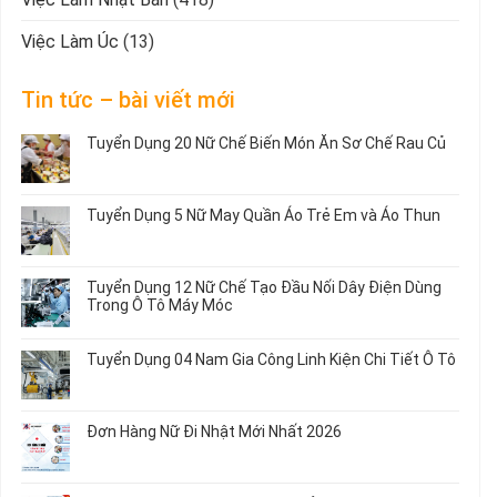
Việc Làm Úc
(13)
Tin tức – bài viết mới
Tuyển Dụng 20 Nữ Chế Biến Món Ăn Sơ Chế Rau Củ
Không
có
bình
Tuyển Dụng 5 Nữ May Quần Áo Trẻ Em và Áo Thun
luận
ở
Không
Tuyển
có
Dụng
bình
Tuyển Dụng 12 Nữ Chế Tạo Đầu Nối Dây Điện Dùng
20
luận
Trong Ô Tô Máy Móc
Nữ
ở
Chế
Tuyển
Không
Biến
Dụng
có
Tuyển Dụng 04 Nam Gia Công Linh Kiện Chi Tiết Ô Tô
Món
5
bình
Ăn
Nữ
luận
Không
Sơ
May
ở
có
Chế
Quần
Tuyển
bình
Rau
Đơn Hàng Nữ Đi Nhật Mới Nhất 2026
Áo
Dụng
luận
Củ
Trẻ
12
ở
Không
Em
Nữ
Tuyển
có
và
Chế
Dụng
bình