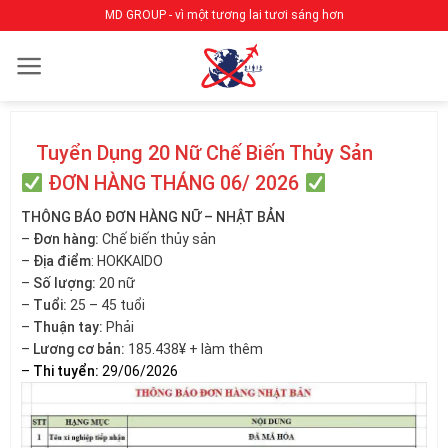
Bỏ
MD GROUP - vì một tương lai tươi sáng hơn
qua
nội
dung
Tuyển Dụng 20 Nữ Chế Biến Thủy Sản
ĐƠN HÀNG THÁNG 06/ 2026
THÔNG BÁO ĐƠN HÀNG NỮ – NHẬT BẢN
–
Đơn hàng:
Chế biến thủy sản
–
Địa điểm
: HOKKAIDO
–
Số lượng:
20 nữ
–
Tuổi:
25 – 45 tuổi
–
Thuận tay:
Phải
–
Lương cơ bản:
185.438¥ + làm thêm
–
Thi tuyển:
29/06/2026