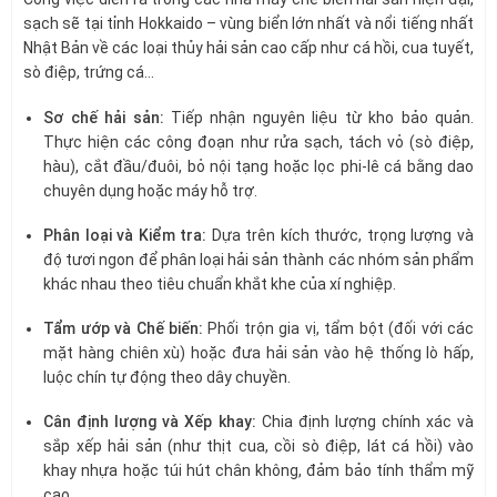
sạch sẽ tại tỉnh Hokkaido – vùng biển lớn nhất và nổi tiếng nhất
Nhật Bản về các loại thủy hải sản cao cấp như cá hồi, cua tuyết,
sò điệp, trứng cá…
Sơ chế hải sản:
Tiếp nhận nguyên liệu từ kho bảo quản.
Thực hiện các công đoạn như rửa sạch, tách vỏ (sò điệp,
hàu), cắt đầu/đuôi, bỏ nội tạng hoặc lọc phi-lê cá bằng dao
chuyên dụng hoặc máy hỗ trợ.
Phân loại và Kiểm tra:
Dựa trên kích thước, trọng lượng và
độ tươi ngon để phân loại hải sản thành các nhóm sản phẩm
khác nhau theo tiêu chuẩn khắt khe của xí nghiệp.
Tẩm ướp và Chế biến:
Phối trộn gia vị, tẩm bột (đối với các
mặt hàng chiên xù) hoặc đưa hải sản vào hệ thống lò hấp,
luộc chín tự động theo dây chuyền.
Cân định lượng và Xếp khay:
Chia định lượng chính xác và
sắp xếp hải sản (như thịt cua, cồi sò điệp, lát cá hồi) vào
khay nhựa hoặc túi hút chân không, đảm bảo tính thẩm mỹ
cao.