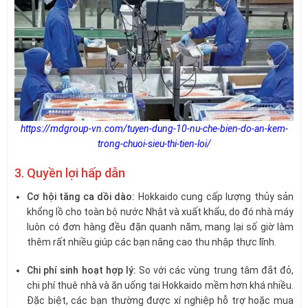
https://mdgroup-vn.com/tuyen-dung-10-nu-che-bien-do-an-kem-
trong-chuoi-sieu-thi-tien-loi/
3. Quyền lợi hấp dẫn
Cơ hội tăng ca dồi dào:
Hokkaido cung cấp lượng thủy sản
khổng lồ cho toàn bộ nước Nhật và xuất khẩu, do đó nhà máy
luôn có đơn hàng đều đặn quanh năm, mang lại số giờ làm
thêm rất nhiều giúp các bạn nâng cao thu nhập thực lĩnh.
Chi phí sinh hoạt hợp lý:
So với các vùng trung tâm đắt đỏ,
chi phí thuê nhà và ăn uống tại Hokkaido mềm hơn khá nhiều.
Đặc biệt, các bạn thường được xí nghiệp hỗ trợ hoặc mua