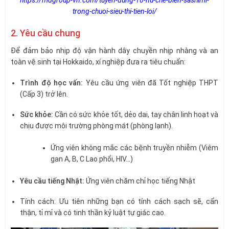
https://mdgroup-vn.com/tuyen-dung-10-nu-che-bien-sashimi-
trong-chuoi-sieu-thi-tien-loi/
2. Yêu cầu chung
Để đảm bảo nhịp độ vận hành dây chuyền nhịp nhàng và an
toàn vệ sinh tại Hokkaido, xí nghiệp đưa ra tiêu chuẩn:
Trình độ học vấn:
Yêu cầu ứng viên đã Tốt nghiệp THPT
(Cấp 3) trở lên.
Sức khỏe:
Cần có sức khỏe tốt, dẻo dai, tay chân linh hoạt và
chịu được môi trường phòng mát (phòng lạnh).
Ứng viên không mắc các bệnh truyền nhiễm (Viêm
gan A, B, C Lao phổi, HIV…)
Yêu cầu tiếng Nhật:
Ứng viên chăm chỉ học tiếng Nhật
Tính cách: Ưu tiên những bạn có tính cách sạch sẽ, cẩn
thận, tỉ mỉ và có tinh thần kỷ luật tự giác cao.