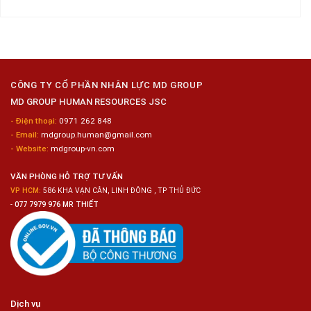
Nai
Thủy
16
bình
Sản
Nam
luận
Gia
ở
Công
Tuyển
Kim
Dụng
Loại
10
Nữ
Chế
CÔNG TY CỔ PHẦN NHÂN LỰC MD GROUP
Biến
MD GROUP HUMAN RESOURCES JSC
Sashimi
Trong
- Điện thoại:
0971 262 848
Chuỗi
- Email:
mdgroup.human@gmail.com
Siêu
Thị
- Website:
mdgroup-vn.com
Tiện
Lợi
VĂN PHÒNG HỖ TRỢ TƯ VẤN
VP HCM:
586 KHA VẠN CÂN, LINH ĐÔNG , TP THỦ ĐỨC
-
077 7979 976 MR THIẾT
Dịch vụ