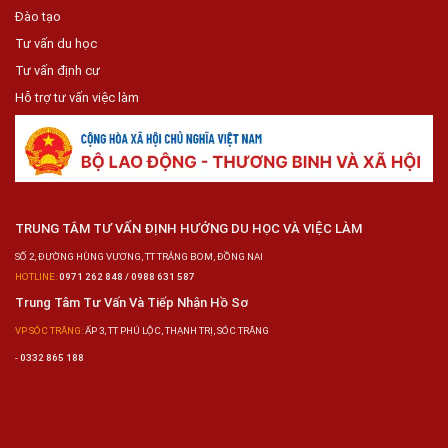
Đào tạo
Tư vấn du học
Tư vấn định cư
Hỗ trợ tư vấn việc làm
TRUNG TÂM TƯ VẤN ĐỊNH HƯỚNG DU HỌC VÀ VIỆC LÀM
SỐ 2, ĐƯỜNG HÙNG VƯƠNG, TT TRẢNG BOM, ĐỒNG NAI
HOTLINE:
0971 262 848 / 0988 631 587
Trung Tâm Tư Vấn Và Tiếp Nhận Hồ Sơ
VP SÓC TRĂNG:
ẤP 3, TT PHÚ LỘC, THẠNH TRỊ, SÓC TRĂNG
-
0332 865 188