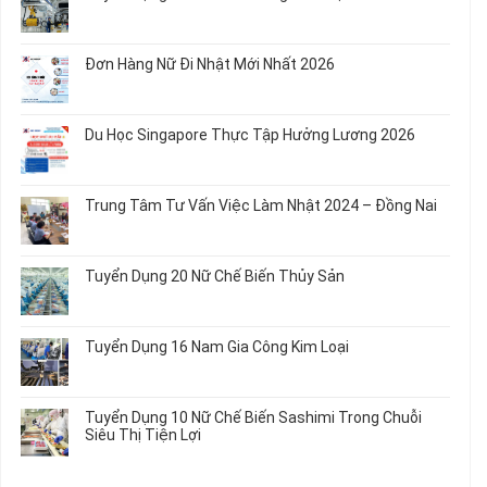
Ăn
Nữ
luận
Không
Sơ
May
ở
có
Chế
Quần
Tuyển
bình
Rau
Đơn Hàng Nữ Đi Nhật Mới Nhất 2026
Áo
Dụng
luận
Củ
Trẻ
12
ở
Không
Em
Nữ
Tuyển
có
và
Chế
Dụng
bình
Áo
Du Học Singapore Thực Tập Hưởng Lương 2026
Tạo
04
luận
Thun
Đầu
Nam
ở
Không
Nối
Gia
Đơn
có
Dây
Công
Hàng
bình
Điện
Trung Tâm Tư Vấn Việc Làm Nhật 2024 – Đồng Nai
Linh
Nữ
luận
Dùng
Kiện
Đi
ở
Không
Trong
Chi
Nhật
Du
có
Ô
Tiết
Mới
Học
bình
Tô
Ô
Tuyển Dụng 20 Nữ Chế Biến Thủy Sản
Nhất
Singapore
luận
Máy
Tô
2026
Thực
ở
Không
Móc
Tập
Trung
có
Hưởng
Tâm
bình
Tuyển Dụng 16 Nam Gia Công Kim Loại
Lương
Tư
luận
2026
Vấn
ở
Không
Việc
Tuyển
có
Làm
Dụng
bình
Tuyển Dụng 10 Nữ Chế Biến Sashimi Trong Chuỗi
Nhật
20
luận
Siêu Thị Tiện Lợi
2024
Nữ
ở
–
Chế
Tuyển
Không
Đồng
Biến
Dụng
có