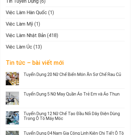
Tin Tuyển Dụng
(6)
Việc Làm Hàn Quốc
(1)
Việc Làm Mỹ
(1)
Việc Làm Nhật Bản
(418)
Việc Làm Úc
(13)
Tin tức – bài viết mới
Tuyển Dụng 20 Nữ Chế Biến Món Ăn Sơ Chế Rau Củ
Không
có
bình
Tuyển Dụng 5 Nữ May Quần Áo Trẻ Em và Áo Thun
luận
ở
Không
Tuyển
có
Dụng
bình
Tuyển Dụng 12 Nữ Chế Tạo Đầu Nối Dây Điện Dùng
20
luận
Trong Ô Tô Máy Móc
Nữ
ở
Chế
Tuyển
Không
Biến
Dụng
có
Tuyển Dụng 04 Nam Gia Công Linh Kiện Chi Tiết Ô Tô
Món
5
bình