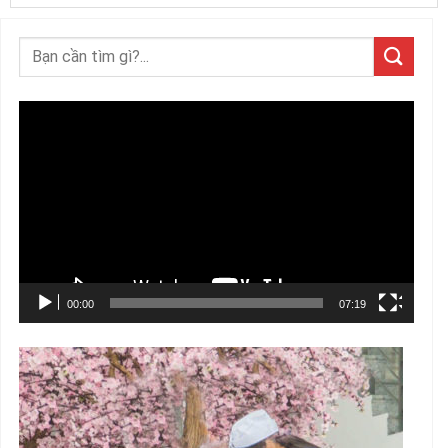
Trình
chơi
Video
00:00
07:19