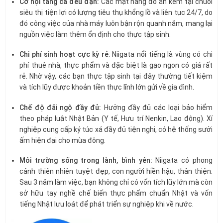
Cơ hội tăng ca đều đặn:
Các mặt hàng đồ ăn kèm tại chuỗi
siêu thị tiện lợi có lượng tiêu thụ khổng lồ và liên tục 24/7, do
đó công việc của nhà máy luôn bận rộn quanh năm, mang lại
nguồn việc làm thêm ổn định cho thực tập sinh.
Chi phí sinh hoạt cực kỳ rẻ
: Niigata nổi tiếng là vùng có chi
phí thuê nhà, thực phẩm và đặc biệt là gạo ngon có giá rất
rẻ. Nhờ vậy, các bạn thực tập sinh tại đây thường tiết kiệm
và tích lũy được khoản tiền thực lĩnh lớn gửi về gia đình.
Chế độ đãi ngộ đầy đủ:
Hưởng đầy đủ các loại bảo hiểm
theo pháp luật Nhật Bản (Y tế, Hưu trí Nenkin, Lao động). Xí
nghiệp cung cấp ký túc xá đầy đủ tiện nghi, có hệ thống sưởi
ấm hiện đại cho mùa đông.
Môi trường sống trong lành, bình yên:
Niigata có phong
cảnh thiên nhiên tuyệt đẹp, con người hiền hậu, thân thiện.
Sau 3 năm làm việc, bạn không chỉ có vốn tích lũy lớn mà còn
sở hữu tay nghề chế biến thực phẩm chuẩn Nhật và vốn
tiếng Nhật lưu loát để phát triển sự nghiệp khi về nước.