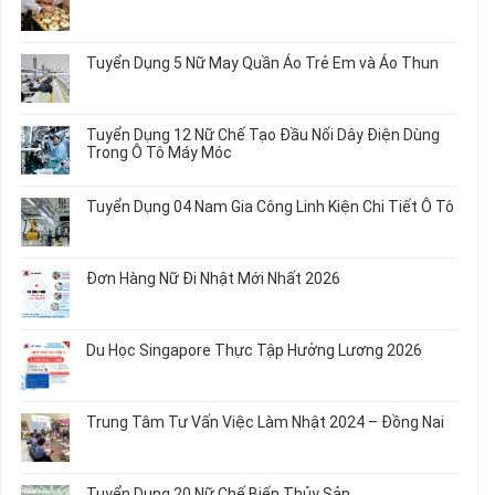
Không
có
bình
Tuyển Dụng 5 Nữ May Quần Áo Trẻ Em và Áo Thun
luận
ở
Không
Tuyển
có
Dụng
bình
Tuyển Dụng 12 Nữ Chế Tạo Đầu Nối Dây Điện Dùng
20
luận
Trong Ô Tô Máy Móc
Nữ
ở
Chế
Tuyển
Không
Biến
Dụng
có
Tuyển Dụng 04 Nam Gia Công Linh Kiện Chi Tiết Ô Tô
Món
5
bình
Ăn
Nữ
luận
Không
Sơ
May
ở
có
Chế
Quần
Tuyển
bình
Rau
Đơn Hàng Nữ Đi Nhật Mới Nhất 2026
Áo
Dụng
luận
Củ
Trẻ
12
ở
Không
Em
Nữ
Tuyển
có
và
Chế
Dụng
bình
Áo
Du Học Singapore Thực Tập Hưởng Lương 2026
Tạo
04
luận
Thun
Đầu
Nam
ở
Không
Nối
Gia
Đơn
có
Dây
Công
Hàng
bình
Điện
Trung Tâm Tư Vấn Việc Làm Nhật 2024 – Đồng Nai
Linh
Nữ
luận
Dùng
Kiện
Đi
ở
Không
Trong
Chi
Nhật
Du
có
Ô
Tiết
Mới
Học
bình
Tô
Ô
Tuyển Dụng 20 Nữ Chế Biến Thủy Sản