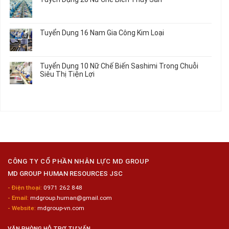
Nhất
Singapore
luận
Máy
Tô
2026
Thực
ở
Không
Móc
Tập
Trung
có
Hưởng
Tâm
bình
Tuyển Dụng 16 Nam Gia Công Kim Loại
Lương
Tư
luận
2026
Vấn
ở
Không
Việc
Tuyển
có
Làm
Dụng
bình
Tuyển Dụng 10 Nữ Chế Biến Sashimi Trong Chuỗi
Nhật
20
luận
Siêu Thị Tiện Lợi
2024
Nữ
ở
–
Chế
Tuyển
Không
Đồng
Biến
Dụng
có
Nai
Thủy
16
bình
Sản
Nam
luận
Gia
ở
Công
Tuyển
Kim
Dụng
Loại
10
Nữ
Chế
CÔNG TY CỔ PHẦN NHÂN LỰC MD GROUP
Biến
MD GROUP HUMAN RESOURCES JSC
Sashimi
Trong
- Điện thoại:
0971 262 848
Chuỗi
- Email:
mdgroup.human@gmail.com
Siêu
Thị
- Website:
mdgroup-vn.com
Tiện
Lợi
VĂN PHÒNG HỖ TRỢ TƯ VẤN