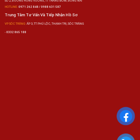
SỐ 2, ĐƯỜNG HÙNG VƯƠNG, TT TRẢNG BOM, ĐỒNG NAI
HOTLINE:
0971 262 848 / 0988 631 587
Trung Tâm Tư Vấn Và Tiếp Nhận Hồ Sơ
VP SÓC TRĂNG:
ẤP 3, TT PHÚ LỘC, THẠNH TRỊ, SÓC TRĂNG
-
0332 865 188