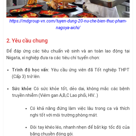
https://mdgroup-vn.com/tuyen-dung-20-nu-che-bien-thuc-pham-
nagoya-aichi/
2. Yêu cầu chung
Để đáp ứng các tiêu chuẩn vệ sinh và an toàn lao động tại
Niigata, xí nghiệp đưa ra các tiêu chí tuyển chọn:
Trình độ học vấn:
Yêu cầu ứng viên đã Tốt nghiệp THPT
(Cấp 3) trở lên.
Sức khỏe
: Có sức khỏe tốt, dẻo dai, không mắc các bệnh
truyền nhiễm (Viêm gan A,B,C Lao phổi, HIV…)
Có khả năng đứng làm việc lâu trong ca và thích
nghi tốt với môi trường phòng mát.
Đôi tay khéo léo, nhanh nhẹn để bắt kịp tốc độ của
băng chuyền đóng gói.