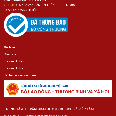
VP HCM:
586 KHA VẠN CÂN, LINH ĐÔNG , TP THỦ ĐỨC
-
077 7979 976 MR THIẾT
Dịch vụ
Đào tạo
Tư vấn du học
Tư vấn định cư
Hỗ trợ tư vấn việc làm
TRUNG TÂM TƯ VẤN ĐỊNH HƯỚNG DU HỌC VÀ VIỆC LÀM