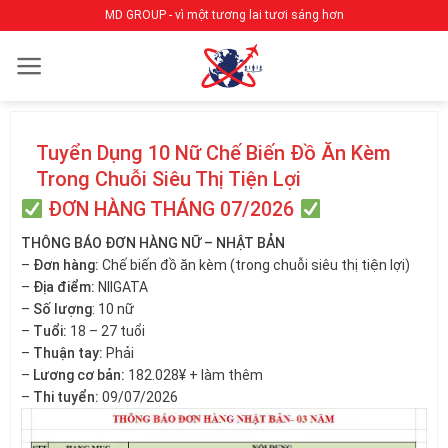
Bỏ
MD GROUP - vì một tương lai tươi sáng hơn
qua
nội
dung
Tuyển Dụng 10 Nữ Chế Biến Đồ Ăn Kèm
Trong Chuỗi Siêu Thị Tiện Lợi
ĐƠN HÀNG THÁNG 07/2026
THÔNG BÁO ĐƠN HÀNG NỮ – NHẬT BẢN
–
Đơn hàng:
Chế biến đồ ăn kèm (trong chuỗi siêu thị tiện lợi)
–
Địa điểm:
NIIGATA
–
Số lượng
: 10 nữ
–
Tuổi:
18 – 27 tuổi
–
Thuận tay:
Phải
–
Lương cơ bản:
182.028¥ + làm thêm
–
Thi tuyển:
09/07/2026