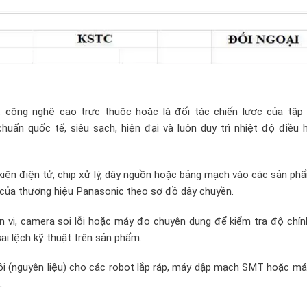
t công nghệ cao trực thuộc hoặc là đối tác chiến lược của tập
huẩn quốc tế, siêu sạch, hiện đại và luôn duy trì nhiệt độ điều 
 kiện điện tử, chip xử lý, dây nguồn hoặc bảng mạch vào các sản ph
ạc của thương hiệu Panasonic theo sơ đồ dây chuyền.
ển vi, camera soi lỗi hoặc máy đo chuyên dụng để kiểm tra độ chí
ai lệch kỹ thuật trên sản phẩm.
i (nguyên liệu) cho các robot lắp ráp, máy dập mạch SMT hoặc má
.