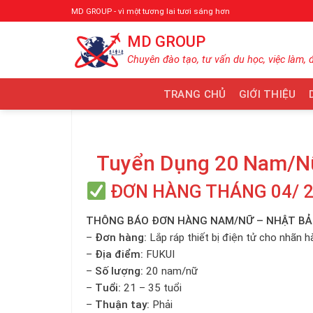
Bỏ
MD GROUP - vì một tương lai tươi sáng hơn
qua
MD GROUP
nội
dung
Chuyên đào tạo, tư vấn du học, việc làm, 
TRANG CHỦ
GIỚI THIỆU
Tuyển Dụng 20 Nam/Nữ 
ĐƠN HÀNG THÁNG 04/ 
THÔNG BÁO ĐƠN HÀNG NAM/NỮ – NHẬT B
–
Đơn hàng:
Lắp ráp thiết bị điện tử cho nhãn
–
Địa điểm:
FUKUI
–
Số lượng:
20 nam/nữ
–
Tuổi:
21 – 35 tuổi
–
Thuận tay:
Phải