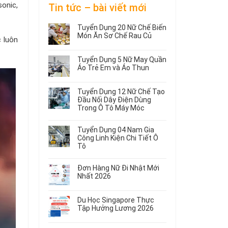
onic,
Tin tức – bài viết mới
Tuyển Dụng 20 Nữ Chế Biến
Món Ăn Sơ Chế Rau Củ
 luôn
Không
có
Tuyển Dụng 5 Nữ May Quần
bình
Áo Trẻ Em và Áo Thun
luận
ở
Không
Tuyển
có
Tuyển Dụng 12 Nữ Chế Tạo
Dụng
bình
Đầu Nối Dây Điện Dùng
20
luận
Trong Ô Tô Máy Móc
ở
Nữ
Tuyển
Không
Chế
Dụng
có
Biến
Tuyển Dụng 04 Nam Gia
5
bình
Món
Công Linh Kiện Chi Tiết Ô
Nữ
luận
Ăn
Tô
ở
May
Sơ
Không
Tuyển
Quần
Chế
có
Dụng
Áo
Rau
Đơn Hàng Nữ Đi Nhật Mới
bình
12
Trẻ
Củ
Nhất 2026
luận
Nữ
Em
Không
ở
Chế
và
có
Tuyển
Tạo
Áo
Du Học Singapore Thực
bình
Dụng
Đầu
Thun
Tập Hưởng Lương 2026
luận
04
Nối
ở
Không
Nam
Dây
Đơn
có