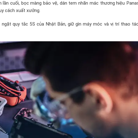
 lần cuối, bọc màng bảo vệ, dán tem nhãn mác thương hiệu Panas
y cách xuất xưởng.
ngặt quy tắc 5S của Nhật Bản, giữ gìn máy móc và vị trí thao tác