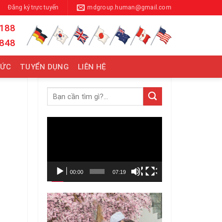
Đăng ký trực tuyến
mdgroup.human@gmail.com
 188
 848
TỨC
TUYỂN DỤNG
LIÊN HỆ
Trình
chơi
Video
00:00
07:19