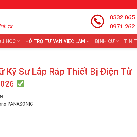
0332 865
0971 262
định cư
DU HỌC
HỖ TRỢ TƯ VẤN VIỆC LÀM
ĐỊNH CƯ
TIN 
Kỹ Sư Lắp Ráp Thiết Bị Điện Tử
2026
ẢN
 hàng PANASONIC