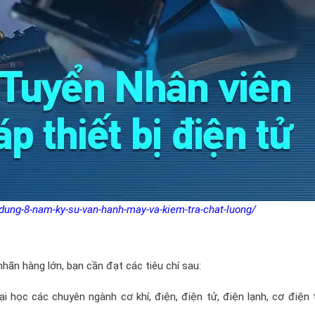
dung-8-nam-ky-su-van-hanh-may-va-kiem-tra-chat-luong/
hãn hàng lớn, bạn cần đạt các tiêu chí sau:
 học các chuyên ngành cơ khí, điện, điện tử, điện lạnh, cơ điện 