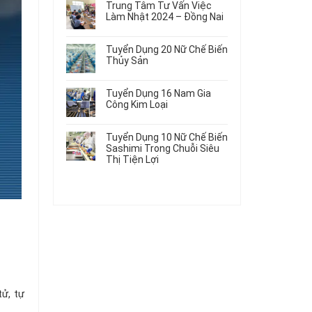
Gia
Điện
Trung Tâm Tư Vấn Việc
Hàng
bình
Công
Dùng
Làm Nhật 2024 – Đồng Nai
Nữ
luận
Linh
Trong
ở
Không
Đi
Kiện
Ô
Du
có
Nhật
Chi
Tuyển Dụng 20 Nữ Chế Biến
Tô
Học
bình
Mới
Tiết
Thủy Sản
Máy
Singapore
luận
Nhất
Ô
Móc
ở
Không
Thực
2026
Tô
Trung
có
Tập
Tuyển Dụng 16 Nam Gia
Tâm
bình
Hưởng
Công Kim Loại
Tư
luận
Lương
ở
Không
Vấn
2026
Tuyển
có
Việc
Tuyển Dụng 10 Nữ Chế Biến
Dụng
bình
Làm
Sashimi Trong Chuỗi Siêu
20
luận
Nhật
Thị Tiện Lợi
ở
Nữ
2024
Tuyển
Không
Chế
–
Dụng
có
Biến
Đồng
16
bình
Thủy
Nai
Nam
luận
Sản
ở
Gia
Tuyển
Công
Dụng
Kim
10
Loại
Nữ
Chế
Biến
tử, tự
Sashimi
Trong