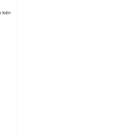
Chuỗi
Siêu
h kiện
Thị
Tiện
Lợi