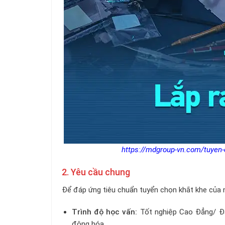
h
ttps://mdgroup-vn.com/tuyen-
2. Yêu cầu chung
Để đáp ứng tiêu chuẩn tuyển chọn khắt khe của n
Trình độ học vấn:
Tốt nghiệp Cao Đẳng/ Đại
động hóa