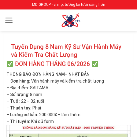
Bỏ
MD GROUP - vì một tương lai tươi sáng hơn
qua
nội
dung
Tuyển Dụng 8 Nam Kỹ Sư Vận Hành Máy
và Kiểm Tra Chất Lượng
ĐƠN HÀNG THÁNG 06/2026
THÔNG BÁO ĐƠN HÀNG NAM– NHẬT BẢN
–
Đơn hàng:
Vận hành máy và kiểm tra chất lượng
–
Địa điểm:
SAITAMA
–
Số lượng
: 8 nam
–
Tuổi
: 22 – 32 tuổi
–
Thuận tay:
Phải
–
Lương cơ bản:
200.000¥ + làm thêm
–
Thi tuyển:
Khi đủ form