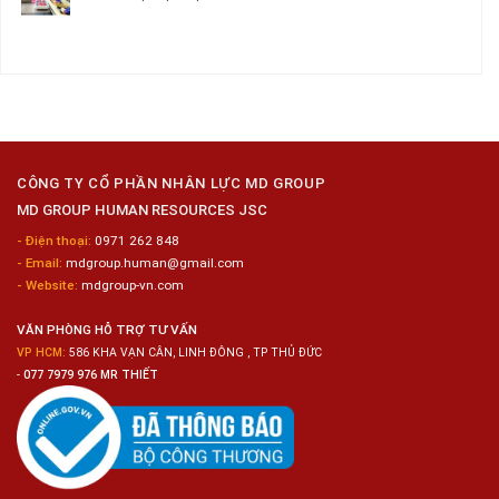
–
Chế
Tuyển
Không
Đồng
Biến
Dụng
có
Nai
Thủy
16
bình
Sản
Nam
luận
Gia
ở
Công
Tuyển
Kim
Dụng
Loại
10
Nữ
Chế
CÔNG TY CỔ PHẦN NHÂN LỰC MD GROUP
Biến
MD GROUP HUMAN RESOURCES JSC
Sashimi
Trong
- Điện thoại:
0971 262 848
Chuỗi
- Email:
mdgroup.human@gmail.com
Siêu
Thị
- Website:
mdgroup-vn.com
Tiện
Lợi
VĂN PHÒNG HỖ TRỢ TƯ VẤN
VP HCM:
586 KHA VẠN CÂN, LINH ĐÔNG , TP THỦ ĐỨC
-
077 7979 976 MR THIẾT