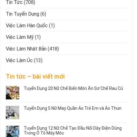
Tin Tức
(708)
Tin Tuyển Dụng
(6)
Việc Làm Hàn Quốc
(1)
Việc Làm Mỹ
(1)
Việc Làm Nhật Bản
(418)
Việc Làm Úc
(13)
Tin tức – bài viết mới
Tuyển Dụng 20 Nữ Chế Biến Món Ăn Sơ Chế Rau Củ
Không
có
bình
Tuyển Dụng 5 Nữ May Quần Áo Trẻ Em và Áo Thun
luận
ở
Không
Tuyển
có
Dụng
bình
Tuyển Dụng 12 Nữ Chế Tạo Đầu Nối Dây Điện Dùng
20
luận
Trong Ô Tô Máy Móc
Nữ
ở