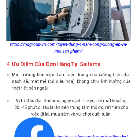
https://mdgroup-vn.com/tuyen-dung-4-nam-cong-xuong-ep-va-
mai-san-pham/
4. Ưu Điểm Của Đơn Hàng Tại Saitama
Môi trường làm việc:
Làm việc trong nhà xưởng hiện đại,
sạch sẽ, mát mẻ (có điều hòa), không chịu ảnh hưởng của
thời tiết bên ngoài.
Vị trí đắc địa:
Saitama ngay cạnh Tokyo, chỉ mất khoảng
30–45 phút đi tàu là lên đến trung tâm thủ đô, rất tiện cho
việc đi lại, mua sắm và vui chơi cuối tuần.
https://www.facebook.com/profile.php?