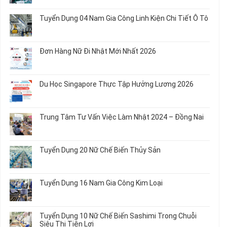
Chế
Tuyển
Không
Biến
Dụng
có
Tuyển Dụng 04 Nam Gia Công Linh Kiện Chi Tiết Ô Tô
Món
5
bình
Ăn
Nữ
luận
Không
Sơ
May
ở
có
Chế
Quần
Tuyển
bình
Rau
Đơn Hàng Nữ Đi Nhật Mới Nhất 2026
Áo
Dụng
luận
Củ
Trẻ
12
ở
Không
Em
Nữ
Tuyển
có
và
Chế
Dụng
bình
Áo
Du Học Singapore Thực Tập Hưởng Lương 2026
Tạo
04
luận
Thun
Đầu
Nam
ở
Không
Nối
Gia
Đơn
có
Dây
Công
Hàng
bình
Điện
Trung Tâm Tư Vấn Việc Làm Nhật 2024 – Đồng Nai
Linh
Nữ
luận
Dùng
Kiện
Đi
ở
Không
Trong
Chi
Nhật
Du
có
Ô
Tiết
Mới
Học
bình
Tô
Ô
Tuyển Dụng 20 Nữ Chế Biến Thủy Sản
Nhất
Singapore
luận
Máy
Tô
2026
Thực
ở
Không
Móc
Tập
Trung
có
Hưởng
Tâm
bình
Tuyển Dụng 16 Nam Gia Công Kim Loại
Lương
Tư
luận
2026
Vấn
ở
Không
Việc
Tuyển
có
Làm
Dụng
bình
Tuyển Dụng 10 Nữ Chế Biến Sashimi Trong Chuỗi
Nhật
20
luận
Siêu Thị Tiện Lợi
2024
Nữ
ở