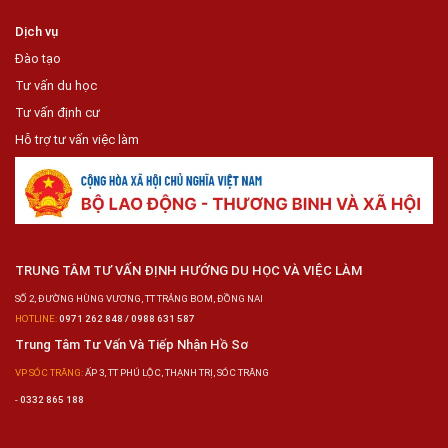
Dịch vụ
Đào tạo
Tư vấn du học
Tư vấn định cư
Hỗ trợ tư vấn việc làm
TRUNG TÂM TƯ VẤN ĐỊNH HƯỚNG DU HỌC VÀ VIỆC LÀM
SỐ 2, ĐƯỜNG HÙNG VƯƠNG, TT TRẢNG BOM, ĐỒNG NAI
HOTLINE:
0971 262 848 / 0988 631 587
Trung Tâm Tư Vấn Và Tiếp Nhận Hồ Sơ
VP SÓC TRĂNG:
ẤP 3, TT PHÚ LỘC, THẠNH TRỊ, SÓC TRĂNG
-
0332 865 188