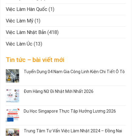
Việc Làm Hàn Quốc
(1)
Việc Làm Mỹ
(1)
Việc Làm Nhật Bản
(418)
Việc Làm Úc
(13)
Tin tức – bài viết mới
Tuyển Dụng 04 Nam Gia Công Linh Kiện Chi Tiết Ô Tô
Không
có
bình
Đơn Hàng Nữ Đi Nhật Mới Nhất 2026
luận
ở
Không
Tuyển
có
Dụng
bình
Du Học Singapore Thực Tập Hưởng Lương 2026
04
luận
Nam
ở
Không
Gia
Đơn
có
Công
Hàng
bình
Trung Tâm Tư Vấn Việc Làm Nhật 2024 – Đồng Nai
Linh
Nữ
luận