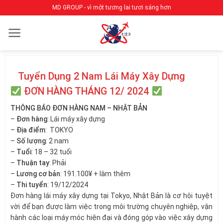
Bỏ
MD GROUP - vì một tương lai tươi sáng hơn
qua
nội
dung
Tuyển Dụng 2 Nam Lái Máy Xây Dựng
ĐƠN HÀNG THÁNG 12/ 2024
THÔNG BÁO ĐƠN HÀNG NAM – NHẬT BẢN
–
Đơn hàng
: Lái máy xây dựng
–
Địa điểm
: TOKYO
–
Số lượng
: 2 nam
–
Tuổi
: 18 – 32 tuổi
–
Thuận tay
: Phải
–
Lương cơ bản
: 191.100¥ + làm thêm
–
Thi tuyển
: 19/12/2024
Đơn hàng lái máy xây dựng tại Tokyo, Nhật Bản là cơ hội tuyệt
vời để bạn được làm việc trong môi trường chuyên nghiệp, vận
hành các loại máy móc hiện đại và đóng góp vào việc xây dựng