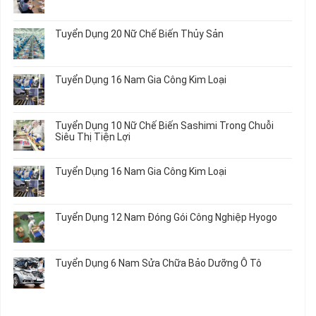
Kiện
Đi
ở
Không
Chi
Nhật
Du
có
Tiết
Mới
Học
bình
Ô
Tuyển Dụng 20 Nữ Chế Biến Thủy Sản
Nhất
Singapore
luận
Tô
2026
Thực
ở
Không
Tập
Trung
có
Hưởng
Tâm
bình
Tuyển Dụng 16 Nam Gia Công Kim Loại
Lương
Tư
luận
2026
Vấn
ở
Không
Việc
Tuyển
có
Làm
Dụng
bình
Tuyển Dụng 10 Nữ Chế Biến Sashimi Trong Chuỗi
Nhật
20
luận
Siêu Thị Tiện Lợi
2024
Nữ
ở
–
Chế
Tuyển
Không
Đồng
Biến
Dụng
có
Nai
Tuyển Dụng 16 Nam Gia Công Kim Loại
Thủy
16
bình
Sản
Nam
luận
Không
Gia
ở
có
Công
Tuyển
bình
Tuyển Dụng 12 Nam Đóng Gói Công Nghiệp Hyogo
Kim
Dụng
luận
Loại
10
ở
Không
Nữ
Tuyển
có
Chế
Dụng
bình
Tuyển Dụng 6 Nam Sửa Chữa Bảo Dưỡng Ô Tô
Biến
16
luận
Sashimi
Nam
ở
Không
Trong
Gia
Tuyển
có
Chuỗi
Công
Dụng
bình
Siêu
Kim
12
luận