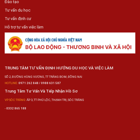
Đào tạo
Tư vấn du học
Tư vấn định cư
Hỗ trợ tư vấn việc làm
TRUNG TÂM TƯ VẤN ĐỊNH HƯỚNG DU HỌC VÀ VIỆC LÀM
SỐ 2, ĐƯỜNG HÙNG VƯƠNG, TT TRẢNG BOM, ĐỒNG NAI
HOTLINE:
0971 262 848 / 0988 631 587
Trung Tâm Tư Vấn Và Tiếp Nhận Hồ Sơ
VP SÓC TRĂNG:
ẤP 3, TT PHÚ LỘC, THẠNH TRỊ, SÓC TRĂNG
-
0332 865 188