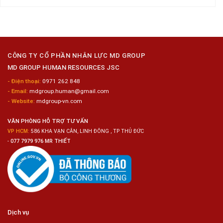
Thị
Loại
Nam
ở
Tiện
Đóng
Tuyển
Lợi
Gói
Dụng
Công
6
Nghiệp
Nam
Hyogo
Sửa
Chữa
CÔNG TY CỔ PHẦN NHÂN LỰC MD GROUP
Bảo
MD GROUP HUMAN RESOURCES JSC
Dưỡng
Ô
- Điện thoại:
0971 262 848
Tô
- Email:
mdgroup.human@gmail.com
- Website:
mdgroup-vn.com
VĂN PHÒNG HỖ TRỢ TƯ VẤN
VP HCM:
586 KHA VẠN CÂN, LINH ĐÔNG , TP THỦ ĐỨC
-
077 7979 976 MR THIẾT
Dịch vụ