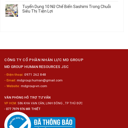
Làm
Dụng
bình
Tuyển Dụng 10 Nữ Chế Biến Sashimi Trong Chuỗi
Nhật
20
luận
Siêu Thị Tiện Lợi
2024
Nữ
ở
–
Chế
Tuyển
Không
Đồng
Biến
Dụng
có
Nai
Thủy
16
bình
Sản
Nam
luận
Gia
ở
Công
Tuyển
Kim
Dụng
Loại
10
Nữ
Chế
CÔNG TY CỔ PHẦN NHÂN LỰC MD GROUP
Biến
MD GROUP HUMAN RESOURCES JSC
Sashimi
Trong
- Điện thoại:
0971 262 848
Chuỗi
- Email:
mdgroup.human@gmail.com
Siêu
Thị
- Website:
mdgroup-vn.com
Tiện
Lợi
VĂN PHÒNG HỖ TRỢ TƯ VẤN
VP HCM:
586 KHA VẠN CÂN, LINH ĐÔNG , TP THỦ ĐỨC
-
077 7979 976 MR THIẾT