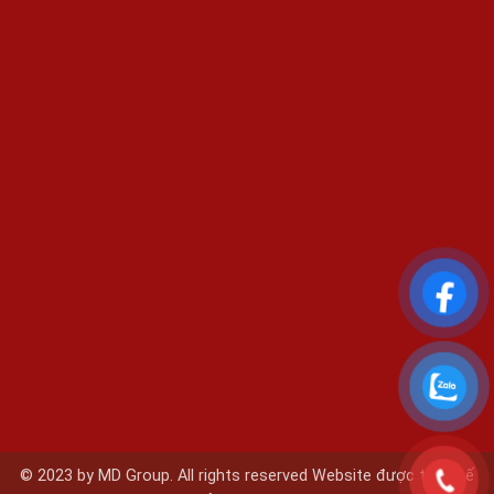
© 2023 by MD Group. All rights reserved Website được thiết kế