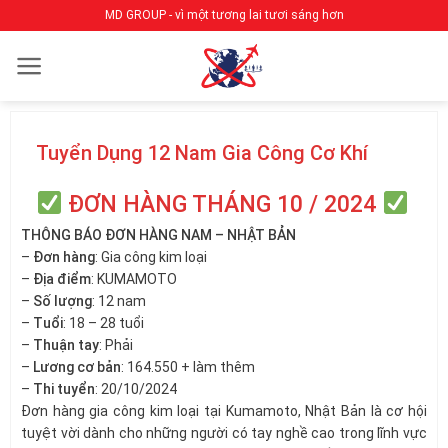
Bỏ
MD GROUP - vì một tương lai tươi sáng hơn
qua
nội
dung
Tuyển Dụng 12 Nam Gia Công Cơ Khí
ĐƠN HÀNG THÁNG 10 / 2024
THÔNG BÁO ĐƠN HÀNG NAM – NHẬT BẢN
–
Đơn hàng
: Gia công kim loại
–
Địa điểm
: KUMAMOTO
–
Số lượng
: 12 nam
–
Tuổi
: 18 – 28 tuổi
–
Thuận tay
: Phải
–
Lương cơ bản
: 164.550 + làm thêm
–
Thi tuyển
: 20/10/2024
Đơn hàng gia công kim loại tại Kumamoto, Nhật Bản là cơ hội
tuyệt vời dành cho những người có tay nghề cao trong lĩnh vực