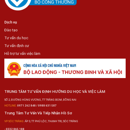
Dịch vụ
Đào tạo
Tư vấn du học
Tư vấn định cư
Hỗ trợ tư vấn việc làm
TRUNG TÂM TƯ VẤN ĐỊNH HƯỚNG DU HỌC VÀ VIỆC LÀM
SỐ 2, ĐƯỜNG HÙNG VƯƠNG, TT TRẢNG BOM, ĐỒNG NAI
HOTLINE:
0971 262 848 / 0988 631 587
Trung Tâm Tư Vấn Và Tiếp Nhận Hồ Sơ
VP SÓC TRĂNG:
ẤP 3, TT PHÚ LỘC, THẠNH TRỊ, SÓC TRĂNG
-
0332 865 188