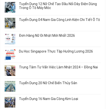
Dụng
bình
Tuyển Dụng 12 Nữ Chế Tạo Đầu Nối Dây Điện Dùng
20
luận
Trong Ô Tô Máy Móc
Nữ
ở
Chế
Tuyển
Không
Biến
Dụng
có
Tuyển Dụng 04 Nam Gia Công Linh Kiện Chi Tiết Ô Tô
Món
5
bình
Ăn
Nữ
luận
Không
Sơ
May
ở
có
Chế
Quần
Tuyển
bình
Rau
Đơn Hàng Nữ Đi Nhật Mới Nhất 2026
Áo
Dụng
luận
Củ
Trẻ
12
ở
Không
Em
Nữ
Tuyển
có
và
Chế
Dụng
bình
Áo
Du Học Singapore Thực Tập Hưởng Lương 2026
Tạo
04
luận
Thun
Đầu
Nam
ở
Không
Nối
Gia
Đơn
có
Dây
Công
Hàng
bình
Điện
Trung Tâm Tư Vấn Việc Làm Nhật 2024 – Đồng Nai
Linh
Nữ
luận
Dùng
Kiện
Đi
ở
Không
Trong
Chi
Nhật
Du
có
Ô
Tiết
Mới
Học
bình
Tô
Ô
Tuyển Dụng 20 Nữ Chế Biến Thủy Sản
Nhất
Singapore
luận
Máy
Tô
2026
Thực
ở
Không
Móc
Tập
Trung
có
Hưởng
Tâm
bình
Tuyển Dụng 16 Nam Gia Công Kim Loại
Lương
Tư
luận
2026
Vấn
ở
Không
Việc
Tuyển
có