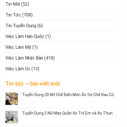
Tin Mới
(52)
Tin Tức
(708)
Tin Tuyển Dụng
(6)
Việc Làm Hàn Quốc
(1)
Việc Làm Mỹ
(1)
Việc Làm Nhật Bản
(418)
Việc Làm Úc
(13)
Tin tức – bài viết mới
Tuyển Dụng 20 Nữ Chế Biến Món Ăn Sơ Chế Rau Củ
Không
có
bình
Tuyển Dụng 5 Nữ May Quần Áo Trẻ Em và Áo Thun
luận
ở
Không
Tuyển
có