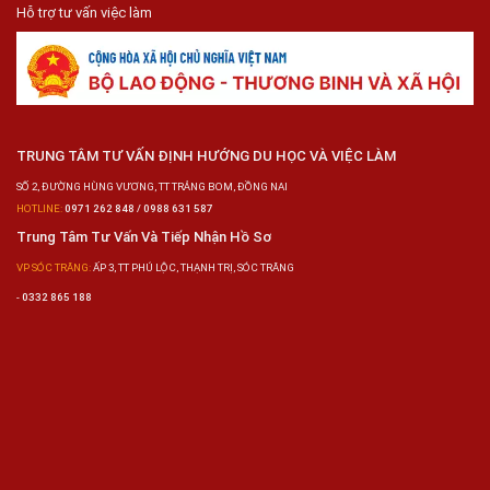
Hỗ trợ tư vấn việc làm
TRUNG TÂM TƯ VẤN ĐỊNH HƯỚNG DU HỌC VÀ VIỆC LÀM
SỐ 2, ĐƯỜNG HÙNG VƯƠNG, TT TRẢNG BOM, ĐỒNG NAI
HOTLINE:
0971 262 848 / 0988 631 587
Trung Tâm Tư Vấn Và Tiếp Nhận Hồ Sơ
VP SÓC TRĂNG:
ẤP 3, TT PHÚ LỘC, THẠNH TRỊ, SÓC TRĂNG
-
0332 865 188