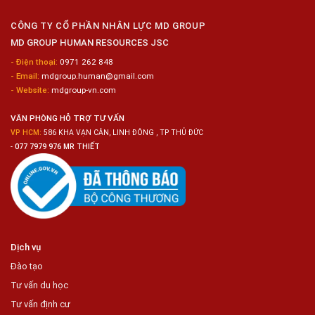
Nữ
Chế
CÔNG TY CỔ PHẦN NHÂN LỰC MD GROUP
Biến
MD GROUP HUMAN RESOURCES JSC
Sashimi
Trong
- Điện thoại:
0971 262 848
Chuỗi
- Email:
mdgroup.human@gmail.com
Siêu
Thị
- Website:
mdgroup-vn.com
Tiện
Lợi
VĂN PHÒNG HỖ TRỢ TƯ VẤN
VP HCM:
586 KHA VẠN CÂN, LINH ĐÔNG , TP THỦ ĐỨC
-
077 7979 976 MR THIẾT
Dịch vụ
Đào tạo
Tư vấn du học
Tư vấn định cư