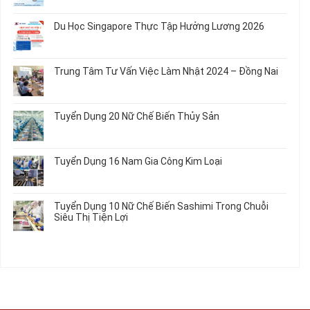
Em
Nữ
Tuyển
có
và
Chế
Dụng
bình
Áo
Du Học Singapore Thực Tập Hưởng Lương 2026
Tạo
04
luận
Thun
Đầu
Nam
ở
Không
Nối
Gia
Đơn
có
Dây
Công
Hàng
bình
Điện
Trung Tâm Tư Vấn Việc Làm Nhật 2024 – Đồng Nai
Linh
Nữ
luận
Dùng
Kiện
Đi
ở
Không
Trong
Chi
Nhật
Du
có
Ô
Tiết
Mới
Học
bình
Tô
Ô
Tuyển Dụng 20 Nữ Chế Biến Thủy Sản
Nhất
Singapore
luận
Máy
Tô
2026
Thực
ở
Không
Móc
Tập
Trung
có
Hưởng
Tâm
bình
Tuyển Dụng 16 Nam Gia Công Kim Loại
Lương
Tư
luận
2026
Vấn
ở
Không
Việc
Tuyển
có
Làm
Dụng
bình
Tuyển Dụng 10 Nữ Chế Biến Sashimi Trong Chuỗi
Nhật
20
luận
Siêu Thị Tiện Lợi
2024
Nữ
ở
–
Chế
Tuyển
Không
Đồng
Biến
Dụng
có
Nai
Thủy
16
bình
Sản
Nam
luận
Gia
ở
Công
Tuyển
Kim
Dụng
Loại
10