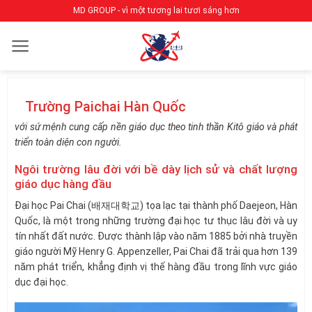
Bỏ
MD GROUP - vì một tương lai tươi sáng hơn
qua
nội
dung
Trường Paichai Hàn Quốc
với sứ mệnh cung cấp nền giáo dục theo tinh thần Kitô giáo và phát
triển toàn diện con người.
Ngôi trường lâu đời với bề dày lịch sử và chất lượng
giáo dục hàng đầu
Đại học Pai Chai (배재대학교) tọa lạc tại thành phố Daejeon, Hàn
Quốc, là một trong những trường đại học tư thục lâu đời và uy
tín nhất đất nước. Được thành lập vào năm 1885 bởi nhà truyền
giáo người Mỹ Henry G. Appenzeller, Pai Chai đã trải qua hơn 139
năm phát triển, khẳng định vị thế hàng đầu trong lĩnh vực giáo
dục đại học.