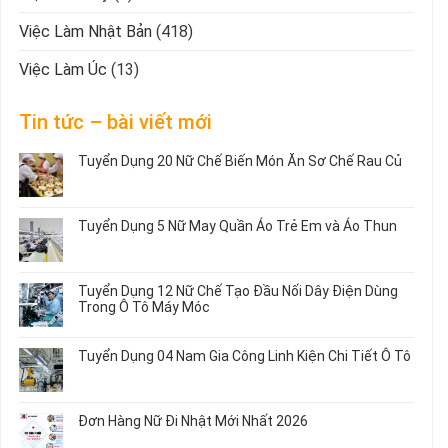
Việc Làm Nhật Bản
(418)
Việc Làm Úc
(13)
Tin tức – bài viết mới
Tuyển Dụng 20 Nữ Chế Biến Món Ăn Sơ Chế Rau Củ
Không
có
bình
Tuyển Dụng 5 Nữ May Quần Áo Trẻ Em và Áo Thun
luận
ở
Không
Tuyển
có
Dụng
bình
Tuyển Dụng 12 Nữ Chế Tạo Đầu Nối Dây Điện Dùng
20
luận
Trong Ô Tô Máy Móc
Nữ
ở
Chế
Tuyển
Không
Biến
Dụng
có
Tuyển Dụng 04 Nam Gia Công Linh Kiện Chi Tiết Ô Tô
Món
5
bình
Ăn
Nữ
luận
Không
Sơ
May
ở
có
Chế
Quần
Tuyển
bình
Rau
Đơn Hàng Nữ Đi Nhật Mới Nhất 2026
Áo
Dụng
luận
Củ
Trẻ
12
ở
Không